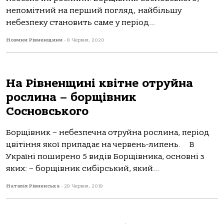
непомітний на перший погляд, найбільшу
небезпеку становить саме у період...
Новини Рівненщини
-
8 Червня, 2020
На Рівненщині квітне отруйна
рослина – борщівник
Сосновського
Борщівник – небезпечна отруйна рослина, період
цвітіння якої припадає на червень-липень. В
Україні поширено 5 видів Борщівника, основні з
яких: – борщівник сибірський, який...
Наталія Рівненська
-
29 Червня, 2019