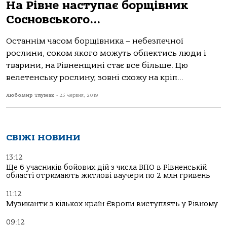
На Рівне наступає борщівник
Сосновського…
Останнім часом борщівника – небезпечної
рослини, соком якого можуть обпектись люди і
тварини, на Рівненщині стає все більше. Цю
велетенську рослину, зовні схожу на кріп...
Любомир Тлумак
-
25 Червня, 2019
СВІЖІ НОВИНИ
13:12
Ще 6 учасників бойових дій з числа ВПО в Рівненській
області отримають житлові ваучери по 2 млн гривень
11:12
Музиканти з кількох країн Європи виступлять у Рівному
09:12