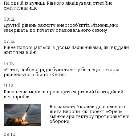
На одній із вулиць Рівного ліквідували стихійне
сміттєзвалище
08:12
Другий рівень захисту енергооб’єктів Рівненщини
завершать до початку опалювального сезону
07:12
Рівне попрощається із двома Захисниками, які віддали
життя на війні
13:12
«Я тут, щоб мої рідні були там – у безпеці»: історія
рівненського бійця «Князя»
11:12
Рівненські медики проведуть черговий благодійний
велопробіг
Від захисту України до спільного
щита Європи: як проєкт «Фрея»
змінює архітектуру протиракетної
оборони
09:12