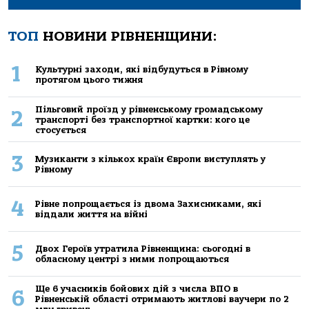
ТОП
НОВИНИ РІВНЕНЩИНИ:
1
Культурні заходи, які відбудуться в Рівному
протягом цього тижня
Пільговий проїзд у рівненському громадському
2
транспорті без транспортної картки: кого це
стосується
3
Музиканти з кількох країн Європи виступлять у
Рівному
4
Рівне попрощається із двома Захисниками, які
віддали життя на війні
5
Двох Героїв утратила Рівненщина: сьогодні в
обласному центрі з ними попрощаються
Ще 6 учасників бойових дій з числа ВПО в
6
Рівненській області отримають житлові ваучери по 2