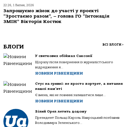
22:26, 1 Липня, 2026
Запрошуємо жінок до участі у проєкті
“Зростаємо разом”, – голова ГО “Інтонація
ЗМІН” Вікторія Костюк
ВСІ БЛОГИ
>
БЛОГИ
У святкових обіймах Саксонії
Щоразу після повернення із журналістського
відрядження я...
НОВИНИ РІВНЕНЩИНИ
Стус на гривні: не просто портрет, а питання
нашої пам’яті
Є імена, які не повинні залишатися лише...
НОВИНИ РІВНЕНЩИНИ
Білий Орел летить додому
Президент Польщі Кароль Навроцький позбавив
Володимира Зеленського...