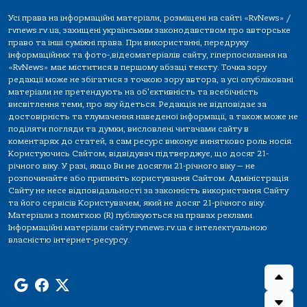
Усі права на інформаційні матеріали, розміщені на сайті «RvNews» /
rvnews.rv.ua, захищені українським законодавством про авторське
право та інші суміжні права. При використанні, передруку
інформаційних та фото-,відеоматеріалів сайту, гіперпосилання на
«RvNews» має міститися в першому абзаці тексту. Точка зору
редакції може не збігатися з точкою зору автора, а усі опубліковані
матеріали не претендують на об'єктивність та всебічність
висвітлення теми, про яку йдеться. Редакція не відповідає за
достовірність та тлумачення наведеної інформації, а також може не
поділяти погляди та думки, висловлені читачами сайту в
коментарях до статей, а сам ресурс виконує винятково роль носія.
Користуючись Сайтом, відвідувач підтверджує, що досяг 21-
річного віку. У разі, якщо Ви не досягли 21-річного віку — не
розпочинайте або припиніть користування Сайтом. Адміністрація
Сайту не несе відповідальності за законність використання Сайту
та його сервісів Користувачем, який не досяг 21-річного віку.
Матеріали з поміткою (R) публікуються на правах реклами.
Інформаційні матеріали сайту rvnews.rv.ua є інтелектуальною
власністю інтернет-ресурсу.