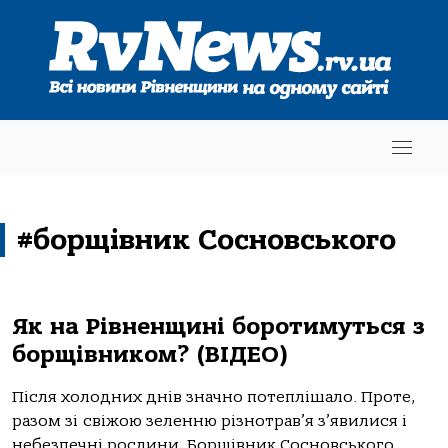
#борщівник Сосновського
Як на Рівненщині боротимуться з
борщівником? (ВІДЕО)
Після холодних днів значно потеплішало. Проте,
разом зі свіжою зеленню різнотрав’я з’явилися і
небезпечні рослини. Борщівник Сосновського,