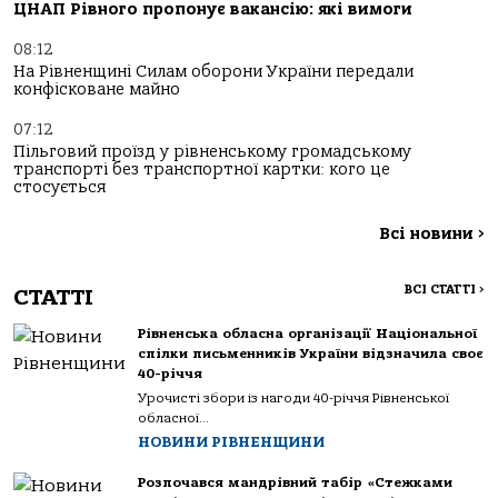
ЦНАП Рівного пропонує вакансію: які вимоги
08:12
На Рівненщині Силам оборони України передали
конфісковане майно
07:12
Пільговий проїзд у рівненському громадському
транспорті без транспортної картки: кого це
стосується
Всі новини
>
ВСІ СТАТТІ
>
СТАТТІ
Рівненська обласна організації Національної
спілки письменників України відзначила своє
40-річчя
Урочисті збори із нагоди 40-річчя Рівненської
обласної...
НОВИНИ РІВНЕНЩИНИ
Розпочався мандрівний табір «Стежками