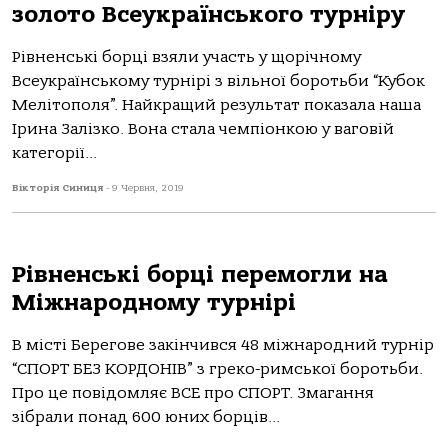
золото Всеукраїнського турніру
Рівненські борці взяли участь у щорічному
Всеукраїнському турнірі з вільної боротьби “Кубок
Мелітополя”. Найкращий результат показала наша
Ірина Залізко. Вона стала чемпіонкою у ваговій
категорії...
Вікторія Синиця
-
9 Червня, 2019
Рівненські борці перемогли на
Міжнародному турнірі
В місті Берегове закінчився 48 міжнародний турнір
“СПОРТ БЕЗ КОРДОНІВ” з греко-римської боротьби.
Про це повідомляє ВСЕ про СПОРТ. Змагання
зібрали понад 600 юних борців...