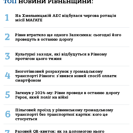
ТОП
НОВИНИ РІВНЕНЩИНИ:
1
На Хмельницькій АЕС відбулася чергова ротація
місії МАГАТЕ
2
Рівне втратило ще одного Захисника: сьогодні його
проведуть в останню дорогу
3
Культурні заходи, які відбудуться в Рівному
протягом цього тижня
Безготівковий розрахунок у громадському
4
транспорті Рівного: з'явився новий спосіб оплати
смартфоном
5
Загинув у 2024-му: Рівне проведе в останню дорогу
Героя, який поліг на війні
Пільговий проїзд у рівненському громадському
6
транспорті без транспортної картки: кого це
стосується
Разовий QR-квиток: як за допомогою нього