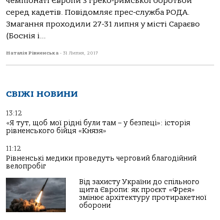
чемпіонаті Європи з греко-римської боротьби
серед кадетів. Повідомляє прес-служба РОДА.
Змагання проходили 27-31 липня у місті Сараєво
(Боснія і...
Наталія Рівненська
-
31 Липня, 2017
СВІЖІ НОВИНИ
13:12
«Я тут, щоб мої рідні були там – у безпеці»: історія
рівненського бійця «Князя»
11:12
Рівненські медики проведуть черговий благодійний
велопробіг
Від захисту України до спільного
щита Європи: як проєкт «Фрея»
змінює архітектуру протиракетної
оборони