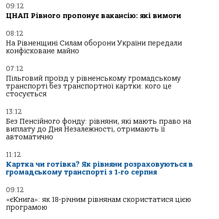
09:12
ЦНАП Рівного пропонує вакансію: які вимоги
08:12
На Рівненщині Силам оборони України передали
конфісковане майно
07:12
Пільговий проїзд у рівненському громадському
транспорті без транспортної картки: кого це
стосується
13:12
Без Пенсійного фонду: рівняни, які мають право на
виплату до Дня Незалежності, отримають її
автоматично
11:12
Картка чи готівка? Як рівняни розраховуються в
громадському транспорті з 1-го серпня
09:12
«єКнига»: як 18-річним рівнянам скористатися цією
програмою