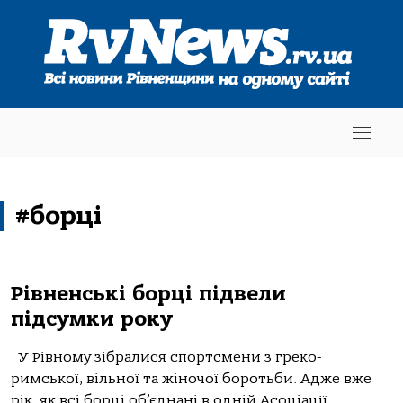
#борці
Рівненські борці підвели
підсумки року
У Рівному зібралися спортсмени з греко-
римської, вільної та жіночої боротьби. Адже вже
рік, як всі борці об’єднані в одній Асоціації.