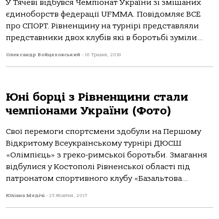
У Тячеві відбувся Чемпіонат України зі змішаних
єдиноборств федерації UFMMA. Повідомляє ВСЕ
про СПОРТ. Рівненщину на турнірі представляли
представники двох клубів які в боротьбі зуміли...
Олександр Войцеховський
-
16 Травня, 2018
Юні борці з Рівненщини стали
чемпіонами України (Фото)
Свої перемоги спортсмени здобули на Першому
Відкритому Всеукраїнському турнірі ДЮСШ
«Олімпієць» з греко-римської боротьби. Змагання
відбулися у Костополі Рівненської області під
патронатом спортивного клубу «Базальтова...
Юліана Медічі
-
23 Жовтня, 2017