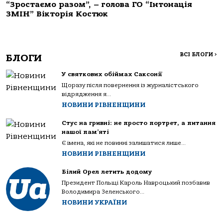
“Зростаємо разом”, – голова ГО “Інтонація
ЗМІН” Вікторія Костюк
ВСІ БЛОГИ
>
БЛОГИ
У святкових обіймах Саксонії
Щоразу після повернення із журналістського
відрядження я...
НОВИНИ РІВНЕНЩИНИ
Стус на гривні: не просто портрет, а питання
нашої пам’яті
Є імена, які не повинні залишатися лише...
НОВИНИ РІВНЕНЩИНИ
Білий Орел летить додому
Президент Польщі Кароль Навроцький позбавив
Володимира Зеленського...
НОВИНИ УКРАЇНИ