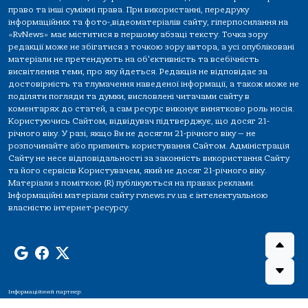
право та інші суміжні права. При використанні, передруку
інформаційних та фото-,відеоматеріалів сайту, гіперпосилання на
«RvNews» має міститися в першому абзаці тексту. Точка зору
редакції може не збігатися з точкою зору автора, а усі опубліковані
матеріали не претендують на об'єктивність та всебічність
висвітлення теми, про яку йдеться. Редакція не відповідає за
достовірність та тлумачення наведеної інформації, а також може не
поділяти погляди та думки, висловлені читачами сайту в
коментарях до статей, а сам ресурс виконує винятково роль носія.
Користуючись Сайтом, відвідувач підтверджує, що досяг 21-
річного віку. У разі, якщо Ви не досягли 21-річного віку — не
розпочинайте або припиніть користування Сайтом. Адміністрація
Сайту не несе відповідальності за законність використання Сайту
та його сервісів Користувачем, який не досяг 21-річного віку.
Матеріали з поміткою (R) публікуються на правах реклами.
Інформаційні матеріали сайту rvnews.rv.ua є інтелектуальною
власністю інтернет-ресурсу.
Інформаційний партнер: