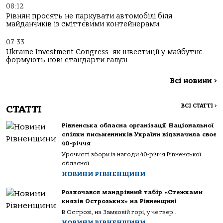
08:12
Рівнян просять не паркувати автомобілі біля
майданчиків із сміттєвими контейнерами
07:33
Ukraine Investment Congress: як інвестиції у майбутнє
формують нові стандарти галузі
Всі новини
>
ВСІ СТАТТІ
>
СТАТТІ
Рівненська обласна організації Національної
спілки письменників України відзначила своє
40-річчя
Урочисті збори із нагоди 40-річчя Рівненської
обласної...
НОВИНИ РІВНЕНЩИНИ
Розпочався мандрівний табір «Стежками
князів Острозьких» на Рівненщині
В Острозі, на Замковій горі, у четвер...
НОВИНИ РІВНЕНЩИНИ