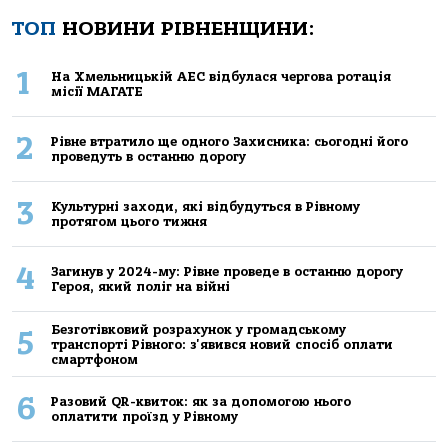
ТОП
НОВИНИ РІВНЕНЩИНИ:
1
На Хмельницькій АЕС відбулася чергова ротація
місії МАГАТЕ
2
Рівне втратило ще одного Захисника: сьогодні його
проведуть в останню дорогу
3
Культурні заходи, які відбудуться в Рівному
протягом цього тижня
4
Загинув у 2024-му: Рівне проведе в останню дорогу
Героя, який поліг на війні
Безготівковий розрахунок у громадському
5
транспорті Рівного: з'явився новий спосіб оплати
смартфоном
6
Разовий QR-квиток: як за допомогою нього
оплатити проїзд у Рівному