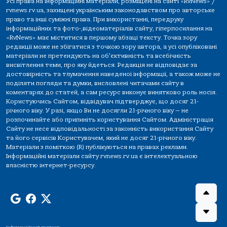
Усі права на інформаційні матеріали, розміщені на сайті «RvNews» /
rvnews.rv.ua, захищені українським законодавством про авторське
право та інші суміжні права. При використанні, передруку
інформаційних та фото-,відеоматеріалів сайту, гіперпосилання на
«RvNews» має міститися в першому абзаці тексту. Точка зору
редакції може не збігатися з точкою зору автора, а усі опубліковані
матеріали не претендують на об'єктивність та всебічність
висвітлення теми, про яку йдеться. Редакція не відповідає за
достовірність та тлумачення наведеної інформації, а також може не
поділяти погляди та думки, висловлені читачами сайту в
коментарях до статей, а сам ресурс виконує винятково роль носія.
Користуючись Сайтом, відвідувач підтверджує, що досяг 21-
річного віку. У разі, якщо Ви не досягли 21-річного віку — не
розпочинайте або припиніть користування Сайтом. Адміністрація
Сайту не несе відповідальності за законність використання Сайту
та його сервісів Користувачем, який не досяг 21-річного віку.
Матеріали з поміткою (R) публікуються на правах реклами.
Інформаційні матеріали сайту rvnews.rv.ua є інтелектуальною
власністю інтернет-ресурсу.