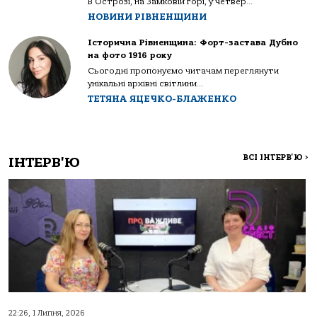
В Острозі, на Замковій горі, у четвер...
НОВИНИ РІВНЕНЩИНИ
Історична Рівненщина: Форт-застава Дубно
на фото 1916 року
Сьогодні пропонуємо читачам переглянути
унікальні архівні світлини...
ТЕТЯНА ЯЦЕЧКО-БЛАЖЕНКО
ВСІ ІНТЕРВ'Ю
>
ІНТЕРВ'Ю
22:26, 1 Липня, 2026