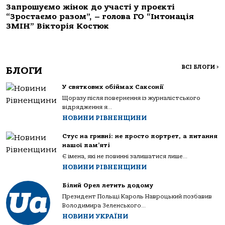
Запрошуємо жінок до участі у проєкті
“Зростаємо разом”, – голова ГО “Інтонація
ЗМІН” Вікторія Костюк
ВСІ БЛОГИ
>
БЛОГИ
У святкових обіймах Саксонії
Щоразу після повернення із журналістського
відрядження я...
НОВИНИ РІВНЕНЩИНИ
Стус на гривні: не просто портрет, а питання
нашої пам’яті
Є імена, які не повинні залишатися лише...
НОВИНИ РІВНЕНЩИНИ
Білий Орел летить додому
Президент Польщі Кароль Навроцький позбавив
Володимира Зеленського...
НОВИНИ УКРАЇНИ