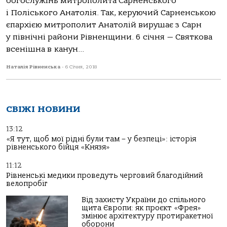
богослужінь митрополита Сарненського
і Поліського Анатолія. Так, керуючий Сарненською
єпархією митрополит Анатолій вирушає з Сарн
у північні райони Рівненщини. 6 січня — Святкова
всенішна в канун...
Наталія Рівненська
-
6 Січня, 2018
СВІЖІ НОВИНИ
13:12
«Я тут, щоб мої рідні були там – у безпеці»: історія
рівненського бійця «Князя»
11:12
Рівненські медики проведуть черговий благодійний
велопробіг
Від захисту України до спільного
щита Європи: як проєкт «Фрея»
змінює архітектуру протиракетної
оборони