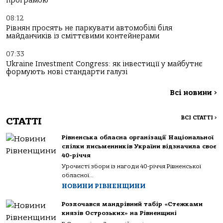
програмою
08:12
Рівнян просять не паркувати автомобілі біля
майданчиків із сміттєвими контейнерами
07:33
Ukraine Investment Congress: як інвестиції у майбутнє
формують нові стандарти галузі
Всі новини
>
ВСІ СТАТТІ
>
СТАТТІ
Рівненська обласна організації Національної
спілки письменників України відзначила своє
40-річчя
Урочисті збори із нагоди 40-річчя Рівненської
обласної...
НОВИНИ РІВНЕНЩИНИ
Розпочався мандрівний табір «Стежками
князів Острозьких» на Рівненщині