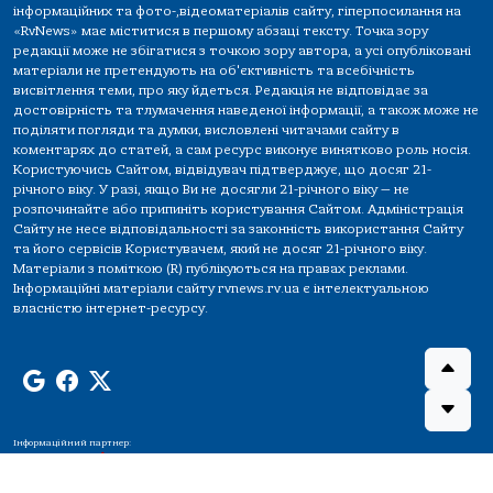
інформаційних та фото-,відеоматеріалів сайту, гіперпосилання на
«RvNews» має міститися в першому абзаці тексту. Точка зору
редакції може не збігатися з точкою зору автора, а усі опубліковані
матеріали не претендують на об'єктивність та всебічність
висвітлення теми, про яку йдеться. Редакція не відповідає за
достовірність та тлумачення наведеної інформації, а також може не
поділяти погляди та думки, висловлені читачами сайту в
коментарях до статей, а сам ресурс виконує винятково роль носія.
Користуючись Сайтом, відвідувач підтверджує, що досяг 21-
річного віку. У разі, якщо Ви не досягли 21-річного віку — не
розпочинайте або припиніть користування Сайтом. Адміністрація
Сайту не несе відповідальності за законність використання Сайту
та його сервісів Користувачем, який не досяг 21-річного віку.
Матеріали з поміткою (R) публікуються на правах реклами.
Інформаційні матеріали сайту rvnews.rv.ua є інтелектуальною
власністю інтернет-ресурсу.
Інформаційний партнер: