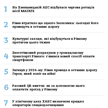
1
На Хмельницькій АЕС відбулася чергова ротація
місії МАГАТЕ
2
Рівне втратило ще одного Захисника: сьогодні його
проведуть в останню дорогу
3
Культурні заходи, які відбудуться в Рівному
протягом цього тижня
Безготівковий розрахунок у громадському
4
транспорті Рівного: з'явився новий спосіб оплати
смартфоном
5
Загинув у 2024-му: Рівне проведе в останню дорогу
Героя, який поліг на війні
6
Разовий QR-квиток: як за допомогою нього
оплатити проїзд у Рівному
7
У хімічному цеху ХАЕС визначили кращих
операторів спецводоочищення