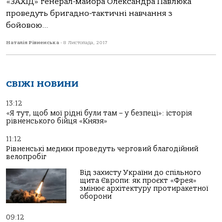
«ЗАХІД» генерал-майора Олександра Павлюка
проведуть бригадно-тактичні навчання з
бойовою...
Наталія Рівненська
-
8 Листопада, 2017
СВІЖІ НОВИНИ
13:12
«Я тут, щоб мої рідні були там – у безпеці»: історія
рівненського бійця «Князя»
11:12
Рівненські медики проведуть черговий благодійний
велопробіг
Від захисту України до спільного
щита Європи: як проєкт «Фрея»
змінює архітектуру протиракетної
оборони
09:12