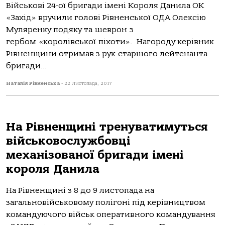
Військові 24-ої бригади імені Короля Данила ОК
«Захід» вручили голові Рівненської ОДА Олексію
Муляренку подяку та шеврон з
гербом «королівської піхоти». Нагороду керівник
Рівненщини отримав з рук старшого лейтенанта
бригади...
Наталія Рівненська
-
22 Листопада, 2017
На Рівненщині тренуватимуться
військовослужбовці
механізованої бригади імені
короля Данила
На Рівненщині з 8 до 9 листопада на
загальновійськовому полігоні під керівництвом
командуючого військ оперативного командування