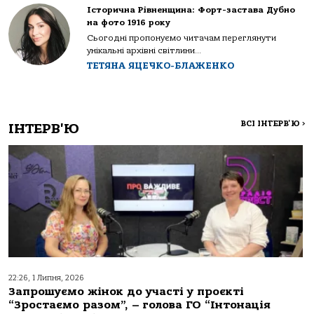
Історична Рівненщина: Форт-застава Дубно
на фото 1916 року
Сьогодні пропонуємо читачам переглянути
унікальні архівні світлини...
ТЕТЯНА ЯЦЕЧКО-БЛАЖЕНКО
ВСІ ІНТЕРВ'Ю
>
ІНТЕРВ'Ю
22:26, 1 Липня, 2026
Запрошуємо жінок до участі у проєкті
“Зростаємо разом”, – голова ГО “Інтонація