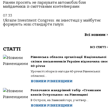
Рівнян просять не паркувати автомобілі біля
майданчиків із сміттєвими контейнерами
07:33
Ukraine Investment Congress: як інвестиції у майбутнє
формують нові стандарти галузі
Всі новини
>
ВСІ СТАТТІ
>
СТАТТІ
Рівненська обласна організації Національної
спілки письменників України відзначила своє
40-річчя
Урочисті збори із нагоди 40-річчя Рівненської
обласної...
НОВИНИ РІВНЕНЩИНИ
Розпочався мандрівний табір «Стежками
князів Острозьких» на Рівненщині
В Острозі, на Замковій горі, у четвер...
НОВИНИ РІВНЕНЩИНИ