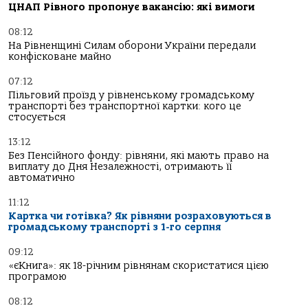
ЦНАП Рівного пропонує вакансію: які вимоги
08:12
На Рівненщині Силам оборони України передали
конфісковане майно
07:12
Пільговий проїзд у рівненському громадському
транспорті без транспортної картки: кого це
стосується
13:12
Без Пенсійного фонду: рівняни, які мають право на
виплату до Дня Незалежності, отримають її
автоматично
11:12
Картка чи готівка? Як рівняни розраховуються в
громадському транспорті з 1-го серпня
09:12
«єКнига»: як 18-річним рівнянам скористатися цією
програмою
08:12