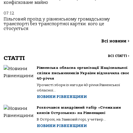
конфісковане майно
07:12
Пільговий проїзд у рівненському громадському
транспорті без транспортної картки: кого це
стосується
Всі новини
>
ВСІ СТАТТІ
>
СТАТТІ
Рівненська обласна організації Національної
спілки письменників України відзначила своє
40-річчя
Урочисті збори із нагоди 40-річчя Рівненської
обласної...
НОВИНИ РІВНЕНЩИНИ
Розпочався мандрівний табір «Стежками
князів Острозьких» на Рівненщині
В Острозі, на Замковій горі, у четвер...
НОВИНИ РІВНЕНЩИНИ