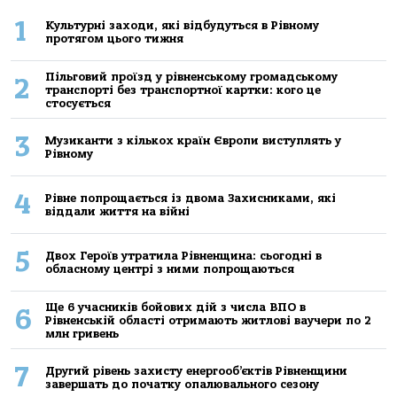
1
Культурні заходи, які відбудуться в Рівному
протягом цього тижня
Пільговий проїзд у рівненському громадському
2
транспорті без транспортної картки: кого це
стосується
3
Музиканти з кількох країн Європи виступлять у
Рівному
4
Рівне попрощається із двома Захисниками, які
віддали життя на війні
5
Двох Героїв утратила Рівненщина: сьогодні в
обласному центрі з ними попрощаються
Ще 6 учасників бойових дій з числа ВПО в
6
Рівненській області отримають житлові ваучери по 2
млн гривень
7
Другий рівень захисту енергооб’єктів Рівненщини
завершать до початку опалювального сезону