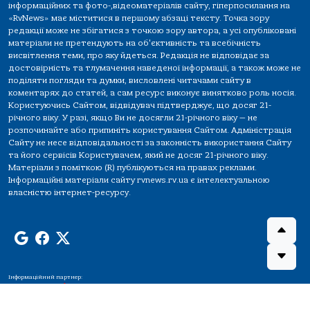
інформаційних та фото-,відеоматеріалів сайту, гіперпосилання на
«RvNews» має міститися в першому абзаці тексту. Точка зору
редакції може не збігатися з точкою зору автора, а усі опубліковані
матеріали не претендують на об'єктивність та всебічність
висвітлення теми, про яку йдеться. Редакція не відповідає за
достовірність та тлумачення наведеної інформації, а також може не
поділяти погляди та думки, висловлені читачами сайту в
коментарях до статей, а сам ресурс виконує винятково роль носія.
Користуючись Сайтом, відвідувач підтверджує, що досяг 21-
річного віку. У разі, якщо Ви не досягли 21-річного віку — не
розпочинайте або припиніть користування Сайтом. Адміністрація
Сайту не несе відповідальності за законність використання Сайту
та його сервісів Користувачем, який не досяг 21-річного віку.
Матеріали з поміткою (R) публікуються на правах реклами.
Інформаційні матеріали сайту rvnews.rv.ua є інтелектуальною
власністю інтернет-ресурсу.
Інформаційний партнер: