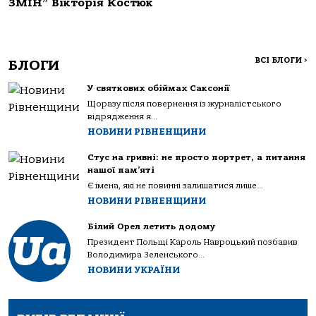
ЗМІН” Вікторія Костюк
ВСІ БЛОГИ
>
БЛОГИ
У святкових обіймах Саксонії
Щоразу після повернення із журналістського
відрядження я...
НОВИНИ РІВНЕНЩИНИ
Стус на гривні: не просто портрет, а питання
нашої пам’яті
Є імена, які не повинні залишатися лише...
НОВИНИ РІВНЕНЩИНИ
Білий Орел летить додому
Президент Польщі Кароль Навроцький позбавив
Володимира Зеленського...
НОВИНИ УКРАЇНИ