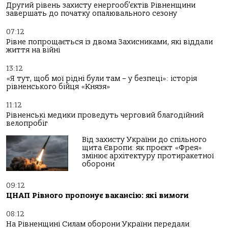
Другий рівень захисту енергооб’єктів Рівненщини
завершать до початку опалювального сезону
07:12
Рівне попрощається із двома Захисниками, які віддали
життя на війні
13:12
«Я тут, щоб мої рідні були там – у безпеці»: історія
рівненського бійця «Князя»
11:12
Рівненські медики проведуть черговий благодійний
велопробіг
Від захисту України до спільного
щита Європи: як проєкт «Фрея»
змінює архітектуру протиракетної
оборони
09:12
ЦНАП Рівного пропонує вакансію: які вимоги
08:12
На Рівненщині Силам оборони України передали