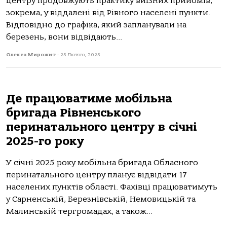
центру продовжують практику виїзних прийомів,
зокрема, у віддалені від Рівного населені пункти.
Відповідно до графіка, який запланували на
березень, вони відвідають...
Олекса Мирожит
-
25 Лютого, 2025
Де працюватиме мобільна
бригада Рівненського
перинатального центру в січні
2025-го року
У січні 2025 року мобільна бригада Обласного
перинатального центру планує відвідати 17
населених пунктів області. Фахівці працюватимуть
у Сарненській, Березнівській, Немовицькій та
Малинській тергромадах, а також...