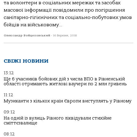
та волонтери в соціальних мережах та засобах
масової інформації повідомили про погіршення
санітарно-гігієнічних та соціально-побутових умов
бійців на військовому...
Олександр Войцеховський
-
16 Березня, 2018
СВІЖІ НОВИНИ
13:12
Ще 6 учасників бойових дій з числа ВПО в Рівненській
області отримають житлові ваучери по 2 млн гривень
11:12
Музиканти з кількох країн Європи виступлять у Рівному
09:12
На одній із вулиць Рівного ліквідували стихійне
сміттєзвалище
08:12