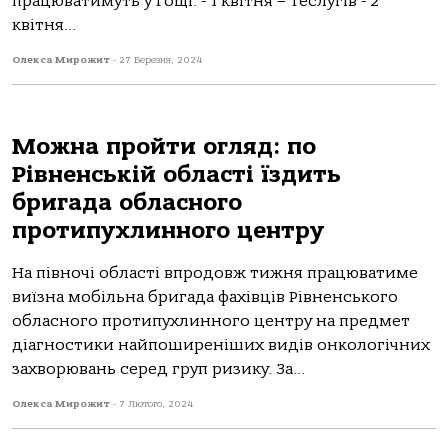
працюватимуть у Гощі. -️ 1 квітня – Теслугів -️ 2
квітня...
Олекса Мирожит
-
27 Березня, 2024
Можна пройти огляд: по
Рівненській області їздить
бригада обласного
протипухлинного центру
На півночі області впродовж тижня працюватиме
виїзна мобільна бригада фахівців Рівненського
обласного протипухлинного центру на предмет
діагностики найпоширеніших видів онкологічних
захворювань серед груп ризику. За...
Олекса Мирожит
-
7 Лютого, 2024