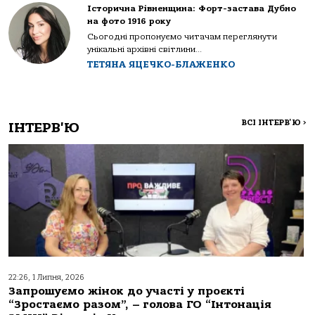
Історична Рівненщина: Форт-застава Дубно
на фото 1916 року
Сьогодні пропонуємо читачам переглянути
унікальні архівні світлини...
ТЕТЯНА ЯЦЕЧКО-БЛАЖЕНКО
ВСІ ІНТЕРВ'Ю
>
ІНТЕРВ'Ю
22:26, 1 Липня, 2026
Запрошуємо жінок до участі у проєкті
“Зростаємо разом”, – голова ГО “Інтонація