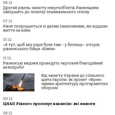
08:12
Другий рівень захисту енергооб’єктів Рівненщини
завершать до початку опалювального сезону
07:12
Рівне попрощається із двома Захисниками, які віддали
життя на війні
13:12
«Я тут, щоб мої рідні були там – у безпеці»: історія
рівненського бійця «Князя»
11:12
Рівненські медики проведуть черговий благодійний
велопробіг
Від захисту України до спільного
щита Європи: як проєкт «Фрея»
змінює архітектуру протиракетної
оборони
09:12
ЦНАП Рівного пропонує вакансію: які вимоги
08:12