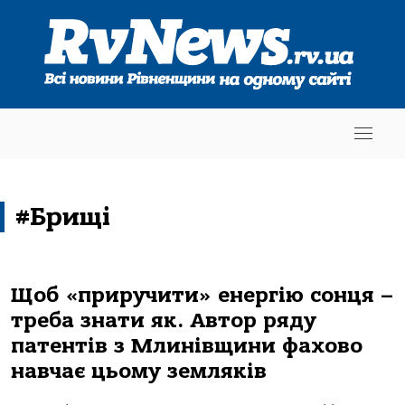
#Брищі
Щоб «приручити» енергію сонця –
треба знати як. Автор ряду
патентів з Млинівщини фахово
навчає цьому земляків