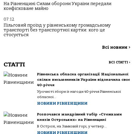
На Рівненщині Силам оборони України передали
конфісковане майно
07:12
Пільговий проїзд у рівненському громадському
транспорті без транспортної картки: кого це
стосується
Всі новини
>
ВСІ СТАТТІ
>
СТАТТІ
Рівненська обласна організації Національної
спілки письменників України відзначила своє
40-річчя
Урочисті збори із нагоди 40-річчя Рівненської
обласної...
НОВИНИ РІВНЕНЩИНИ
Розпочався мандрівний табір «Стежками
князів Острозьких» на Рівненщині
В Острозі, на Замковій горі, у четвер...
НОВИНИ РІВНЕНЩИНИ