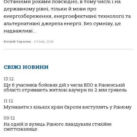
Останніми роками повсюдно, в тому числі і на
державному рівні, тільки й мови про
енергозбереження, енергоефективні технології та
альтернативні джерела енергії. Без сумніву, це
надважливі...
Віталій Тарасюк
-
6 Січня, 2018
СВІЖІ НОВИНИ
13:12
Ще 6 учасників бойових дій з числа ВПО в Рівненській
області отримають житлові ваучери по 2 млн гривень
11:12
Музиканти з кількох країн Європи виступлять у Рівному
09:12
На одній із вулиць Рівного ліквідували стихійне
сміттєзвалище