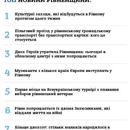
ТОП
НОВИНИ РІВНЕНЩИНИ:
1
Культурні заходи, які відбудуться в Рівному
протягом цього тижня
Пільговий проїзд у рівненському громадському
2
транспорті без транспортної картки: кого це
стосується
3
Двох Героїв утратила Рівненщина: сьогодні в
обласному центрі з ними попрощаються
4
Музиканти з кількох країн Європи виступлять у
Рівному
5
Перше місце на Всеукраїнському турнірі з плавання
виборов рівненський ветеран
6
Рівне попрощається із двома Захисниками, які
віддали життя на війні
7
Більше двохсот: стільки малюків народилося в