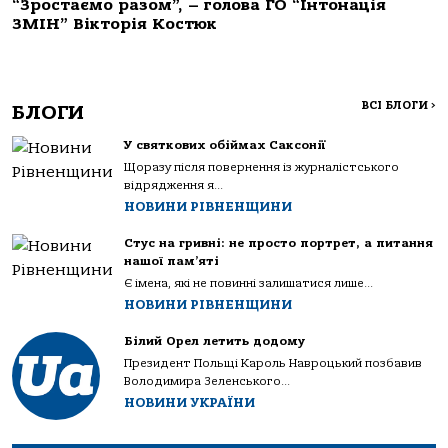
“Зростаємо разом”, – голова ГО “Інтонація
ЗМІН” Вікторія Костюк
ВСІ БЛОГИ
>
БЛОГИ
У святкових обіймах Саксонії
Щоразу після повернення із журналістського
відрядження я...
НОВИНИ РІВНЕНЩИНИ
Стус на гривні: не просто портрет, а питання
нашої пам’яті
Є імена, які не повинні залишатися лише...
НОВИНИ РІВНЕНЩИНИ
Білий Орел летить додому
Президент Польщі Кароль Навроцький позбавив
Володимира Зеленського...
НОВИНИ УКРАЇНИ