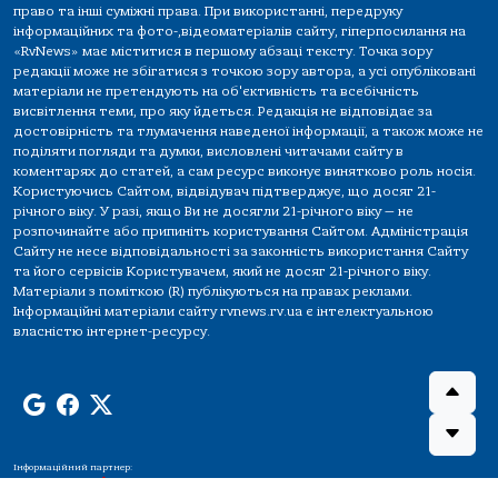
право та інші суміжні права. При використанні, передруку
інформаційних та фото-,відеоматеріалів сайту, гіперпосилання на
«RvNews» має міститися в першому абзаці тексту. Точка зору
редакції може не збігатися з точкою зору автора, а усі опубліковані
матеріали не претендують на об'єктивність та всебічність
висвітлення теми, про яку йдеться. Редакція не відповідає за
достовірність та тлумачення наведеної інформації, а також може не
поділяти погляди та думки, висловлені читачами сайту в
коментарях до статей, а сам ресурс виконує винятково роль носія.
Користуючись Сайтом, відвідувач підтверджує, що досяг 21-
річного віку. У разі, якщо Ви не досягли 21-річного віку — не
розпочинайте або припиніть користування Сайтом. Адміністрація
Сайту не несе відповідальності за законність використання Сайту
та його сервісів Користувачем, який не досяг 21-річного віку.
Матеріали з поміткою (R) публікуються на правах реклами.
Інформаційні матеріали сайту rvnews.rv.ua є інтелектуальною
власністю інтернет-ресурсу.
Інформаційний партнер: