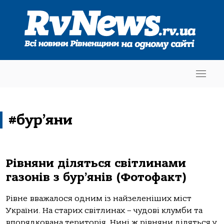
#бур’яни
Рівняни діляться світлинами
газонів з бур’янів (Фотофакт)
Рівне вважалося одним із найзеленіших міст
України. На старих світлинах – чудові клумби та
впорядкована територія. Нині ж рівняни діляться у