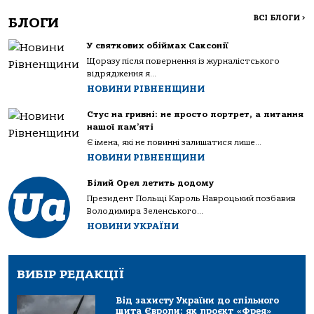
ВСІ БЛОГИ
>
БЛОГИ
У святкових обіймах Саксонії
Щоразу після повернення із журналістського
відрядження я...
НОВИНИ РІВНЕНЩИНИ
Стус на гривні: не просто портрет, а питання
нашої пам’яті
Є імена, які не повинні залишатися лише...
НОВИНИ РІВНЕНЩИНИ
Білий Орел летить додому
Президент Польщі Кароль Навроцький позбавив
Володимира Зеленського...
НОВИНИ УКРАЇНИ
ВИБІР РЕДАКЦІЇ
Від захисту України до спільного
щита Європи: як проєкт «Фрея»