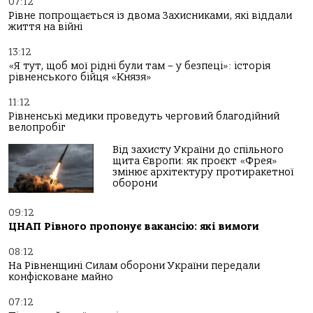
07:12
Рівне попрощається із двома Захисниками, які віддали
життя на війні
13:12
«Я тут, щоб мої рідні були там – у безпеці»: історія
рівненського бійця «Князя»
11:12
Рівненські медики проведуть черговий благодійний
велопробіг
Від захисту України до спільного
щита Європи: як проєкт «Фрея»
змінює архітектуру протиракетної
оборони
09:12
ЦНАП Рівного пропонує вакансію: які вимоги
08:12
На Рівненщині Силам оборони України передали
конфісковане майно
07:12