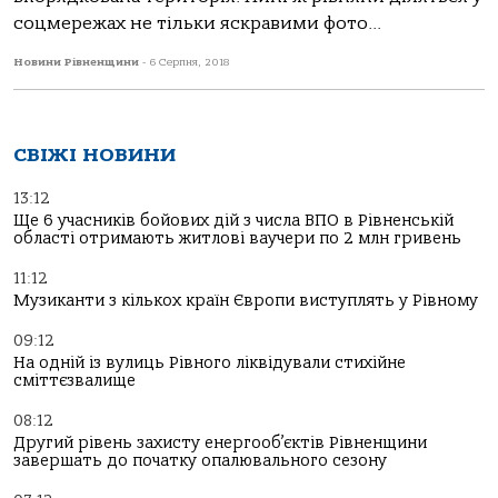
соцмережах не тільки яскравими фото...
Новини Рівненщини
-
6 Серпня, 2018
СВІЖІ НОВИНИ
13:12
Ще 6 учасників бойових дій з числа ВПО в Рівненській
області отримають житлові ваучери по 2 млн гривень
11:12
Музиканти з кількох країн Європи виступлять у Рівному
09:12
На одній із вулиць Рівного ліквідували стихійне
сміттєзвалище
08:12
Другий рівень захисту енергооб’єктів Рівненщини
завершать до початку опалювального сезону