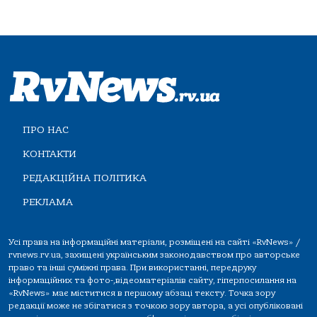
ПРО НАС
КОНТАКТИ
РЕДАКЦІЙНА ПОЛІТИКА
РЕКЛАМА
Усі права на інформаційні матеріали, розміщені на сайті «RvNews» /
rvnews.rv.ua, захищені українським законодавством про авторське
право та інші суміжні права. При використанні, передруку
інформаційних та фото-,відеоматеріалів сайту, гіперпосилання на
«RvNews» має міститися в першому абзаці тексту. Точка зору
редакції може не збігатися з точкою зору автора, а усі опубліковані