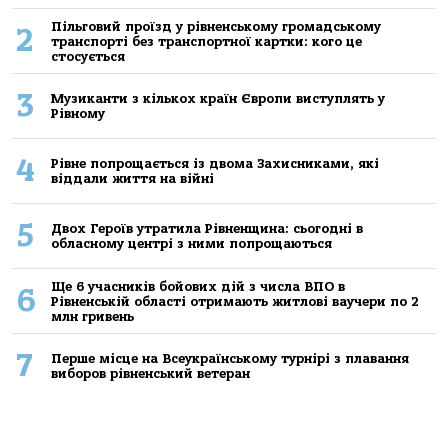
Пільговий проїзд у рівненському громадському
2
транспорті без транспортної картки: кого це
стосується
3
Музиканти з кількох країн Європи виступлять у
Рівному
4
Рівне попрощається із двома Захисниками, які
віддали життя на війні
5
Двох Героїв утратила Рівненщина: сьогодні в
обласному центрі з ними попрощаються
Ще 6 учасників бойових дій з числа ВПО в
6
Рівненській області отримають житлові ваучери по 2
млн гривень
7
Перше місце на Всеукраїнському турнірі з плавання
виборов рівненський ветеран