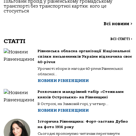
Пільговий проїзд у рівненському громадському
транспорті без транспортної картки: кого це
стосується
Всі новини
>
ВСІ СТАТТІ
>
СТАТТІ
Рівненська обласна організації Національної
спілки письменників України відзначила своє
40-річчя
Урочисті збори із нагоди 40-річчя Рівненської
обласної...
НОВИНИ РІВНЕНЩИНИ
Розпочався мандрівний табір «Стежками
князів Острозьких» на Рівненщині
В Острозі, на Замковій горі, у четвер...
НОВИНИ РІВНЕНЩИНИ
Історична Рівненщина: Форт-застава Дубно
на фото 1916 року
Сьогодні пропонуємо читачам переглянути