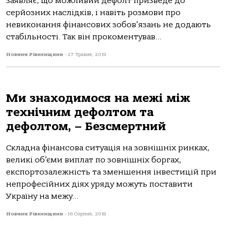
заявляє, що можливий дефолт призведе до
серйозних наслідків, і навіть розмови про
невиконання фінансових зобов’язань не додають
стабільності. Так він прокоментував...
Новини Рівненщини
-
27 Травня, 2019
Ми знаходимося на межі між
технічним дефолтом та
дефолтом, – Безсмертний
Складна фінансова ситуація на зовнішніх ринках,
великі об’єми виплат по зовнішніх боргах,
експортозалежність та зменшення інвестицій при
непрофесійних діях уряду можуть поставити
Україну на межу...
Новини Рівненщини
-
16 Серпня, 2018