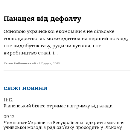
Панацея від дефолту
Основою української економіки є не сільське
господарство, як може здатися на перший погляд,
і не видобуток газу, руди чи вугілля, і не
виробництво сталі, і...
Євген Рибчинський
-
7 Грудня, 2015
СВІЖІ НОВИНИ
11:12
Рівненський бізнес отримає підтримку від влади
09:12
Чемпіонат України та Всеукраїнські відкриті змагання
учнівської молоді з радіозв’язку проходять у Рівному