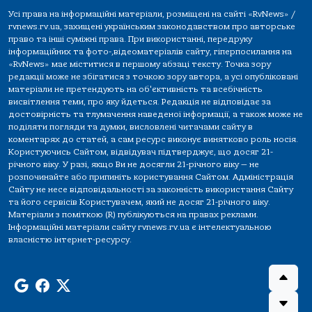
Усі права на інформаційні матеріали, розміщені на сайті «RvNews» /
rvnews.rv.ua, захищені українським законодавством про авторське
право та інші суміжні права. При використанні, передруку
інформаційних та фото-,відеоматеріалів сайту, гіперпосилання на
«RvNews» має міститися в першому абзаці тексту. Точка зору
редакції може не збігатися з точкою зору автора, а усі опубліковані
матеріали не претендують на об'єктивність та всебічність
висвітлення теми, про яку йдеться. Редакція не відповідає за
достовірність та тлумачення наведеної інформації, а також може не
поділяти погляди та думки, висловлені читачами сайту в
коментарях до статей, а сам ресурс виконує винятково роль носія.
Користуючись Сайтом, відвідувач підтверджує, що досяг 21-
річного віку. У разі, якщо Ви не досягли 21-річного віку — не
розпочинайте або припиніть користування Сайтом. Адміністрація
Сайту не несе відповідальності за законність використання Сайту
та його сервісів Користувачем, який не досяг 21-річного віку.
Матеріали з поміткою (R) публікуються на правах реклами.
Інформаційні матеріали сайту rvnews.rv.ua є інтелектуальною
власністю інтернет-ресурсу.