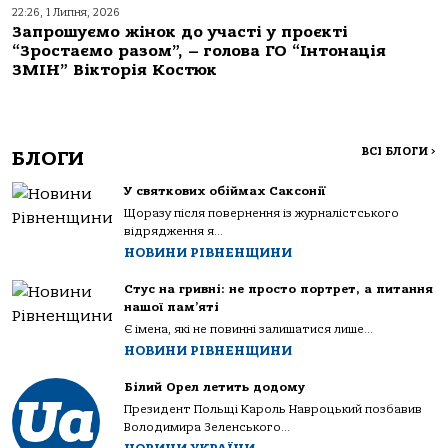
22:26, 1 Липня, 2026
Запрошуємо жінок до участі у проєкті
“Зростаємо разом”, – голова ГО “Інтонація
ЗМІН” Вікторія Костюк
ВСІ БЛОГИ
>
БЛОГИ
У святкових обіймах Саксонії
Щоразу після повернення із журналістського
відрядження я...
НОВИНИ РІВНЕНЩИНИ
Стус на гривні: не просто портрет, а питання
нашої пам’яті
Є імена, які не повинні залишатися лише...
НОВИНИ РІВНЕНЩИНИ
Білий Орел летить додому
Президент Польщі Кароль Навроцький позбавив
Володимира Зеленського...