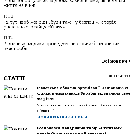
Рівне попрощається із двома Захисниками, які віддали
життя на війні
13:12
«Я тут, щоб мої рідні були там – у безпеці»: історія
рівненського бійця «Князя»
11:12
Рівненські медики проведуть черговий благодійний
велопробіг
Всі новини
>
ВСІ СТАТТІ
>
СТАТТІ
Рівненська обласна організації Національної
спілки письменників України відзначила своє
40-річчя
Урочисті збори із нагоди 40-річчя Рівненської
обласної...
НОВИНИ РІВНЕНЩИНИ
Розпочався мандрівний табір «Стежками
князів Острозьких» на Рівненщині