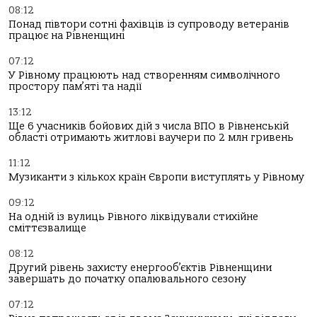
08:12
Понад півтори сотні фахівців із супроводу ветеранів
працює на Рівненщині
07:12
У Рівному працюють над створенням символічного
простору пам’яті та надії
13:12
Ще 6 учасників бойових дій з числа ВПО в Рівненській
області отримають житлові ваучери по 2 млн гривень
11:12
Музиканти з кількох країн Європи виступлять у Рівному
09:12
На одній із вулиць Рівного ліквідували стихійне
сміттєзвалище
08:12
Другий рівень захисту енергооб’єктів Рівненщини
завершать до початку опалювального сезону
07:12