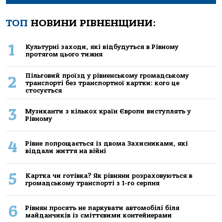
ТОП
НОВИНИ РІВНЕНЩИНИ:
1
Культурні заходи, які відбудуться в Рівному
протягом цього тижня
Пільговий проїзд у рівненському громадському
2
транспорті без транспортної картки: кого це
стосується
3
Музиканти з кількох країн Європи виступлять у
Рівному
4
Рівне попрощається із двома Захисниками, які
віддали життя на війні
5
Картка чи готівка? Як рівняни розраховуються в
громадському транспорті з 1-го серпня
6
Рівнян просять не паркувати автомобілі біля
майданчиків із сміттєвими контейнерами