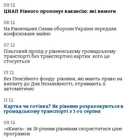
09:12
ЦНАП Рівного пропонує вакансію: які вимоги
08:12
На Рівненщині Силам оборони України передали
конфісковане майно
07:12
Пільговий проїзд у рівненському громадському
транспорті без транспортної картки: кого це
стосується
13:12
Без Пенсійного фонду: рівняни, які мають право на
виплату до Дня Незалежності, отримають її
автоматично
11:12
Картка чи готівка? Як рівняни розраховуються в
громадському транспорті з 1-го серпня
09:12
«єКнига»: як 18-річним рівнянам скористатися цією
програмою