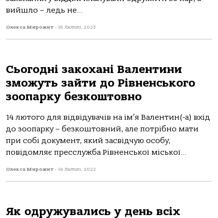
вийшло – ледь не...
Олекса Мирожит
-
16 Лютого, 2023
Сьогодні закохані Валентини
зможуть зайти до Рівненського
зоопарку безкоштовно
14 лютого для відвідувачів на ім’я Валентин(-а) вхід
до зоопарку – безкоштовний, але потрібно мати
при собі документ, який засвідчую особу,
повідомляє пресслужба Рівненської міської...
Олекса Мирожит
-
14 Лютого, 2022
Як одружувались у день всіх