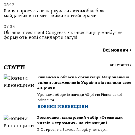
08:12
Рівнян просять не паркувати автомобілі біля
майданчиків із сміттєвими контейнерами
07:33
Ukraine Investment Congress: як інвестиції у майбутнє
формують нові стандарти галузі
Всі новини
>
ВСІ СТАТТІ
>
СТАТТІ
Рівненська обласна організації Національної
спілки письменників України відзначила своє
40-річчя
Урочисті збори із нагоди 40-річчя Рівненської
обласної...
НОВИНИ РІВНЕНЩИНИ
Розпочався мандрівний табір «Стежками
князів Острозьких» на Рівненщині
В Острозі, на Замковій горі, у четвер...