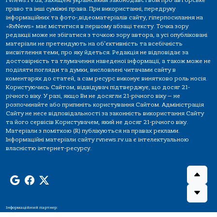
rvnews.rv.ua, захищені українським законодавством про авторське
право та інші суміжні права. При використанні, передруку
інформаційних та фото-,відеоматеріалів сайту, гіперпосилання на
«RvNews» має міститися в першому абзаці тексту. Точка зору
редакції може не збігатися з точкою зору автора, а усі опубліковані
матеріали не претендують на об'єктивність та всебічність
висвітлення теми, про яку йдеться. Редакція не відповідає за
достовірність та тлумачення наведеної інформації, а також може не
поділяти погляди та думки, висловлені читачами сайту в
коментарях до статей, а сам ресурс виконує винятково роль носія.
Користуючись Сайтом, відвідувач підтверджує, що досяг 21-
річного віку. У разі, якщо Ви не досягли 21-річного віку — не
розпочинайте або припиніть користування Сайтом. Адміністрація
Сайту не несе відповідальності за законність використання Сайту
та його сервісів Користувачем, який не досяг 21-річного віку.
Матеріали з поміткою (R) публікуються на правах реклами.
Інформаційні матеріали сайту rvnews.rv.ua є інтелектуальною
власністю інтернет-ресурсу.
Інформаційний партнер: