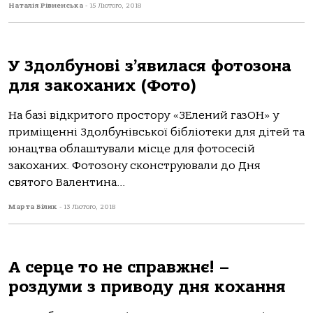
Наталія Рівненська
-
15 Лютого, 2018
У Здолбунові з’явилася фотозона
для закоханих (Фото)
На базі відкритого простору «ЗЕлений газОН» у
приміщенні Здолбунівської бібліотеки для дітей та
юнацтва облаштували місце для фотосесій
закоханих. Фотозону сконструювали до Дня
святого Валентина...
Марта Білик
-
13 Лютого, 2018
А серце то не справжнє! –
роздуми з приводу дня кохання