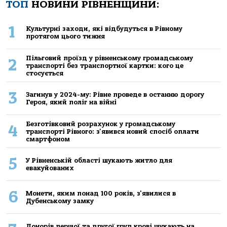
ТОП
НОВИНИ РІВНЕНЩИНИ:
1
Культурні заходи, які відбудуться в Рівному
протягом цього тижня
Пільговий проїзд у рівненському громадському
2
транспорті без транспортної картки: кого це
стосується
3
Загинув у 2024-му: Рівне проведе в останню дорогу
Героя, який поліг на війні
Безготівковий розрахунок у громадському
4
транспорті Рівного: з'явився новий спосіб оплати
смартфоном
5
У Рівненській області шукають житло для
евакуйованих
6
Монети, яким понад 100 років, з'явилися в
Дубенському замку
Донорів першої та другої груп крові шукають на