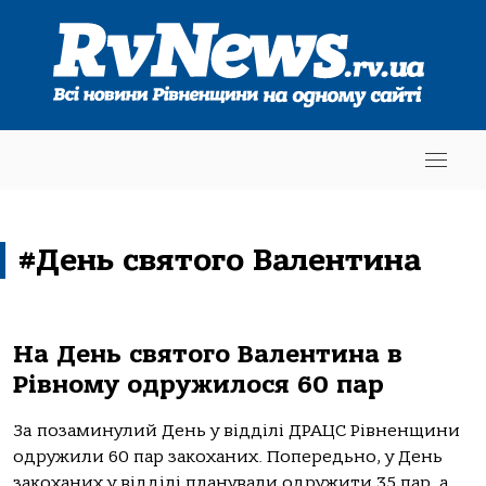
#День святого Валентина
На День святого Валентина в
Рівному одружилося 60 пар
За позаминулий День у відділі ДРАЦС Рівненщини
одружили 60 пар закоханих. Попередьно, у День
закоханих у відділі планували одружити 35 пар, а