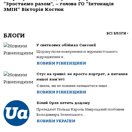
“Зростаємо разом”, – голова ГО “Інтонація
ЗМІН” Вікторія Костюк
ВСІ БЛОГИ
>
БЛОГИ
У святкових обіймах Саксонії
Щоразу після повернення із журналістського
відрядження я...
НОВИНИ РІВНЕНЩИНИ
Стус на гривні: не просто портрет, а питання
нашої пам’яті
Є імена, які не повинні залишатися лише...
НОВИНИ РІВНЕНЩИНИ
Білий Орел летить додому
Президент Польщі Кароль Навроцький позбавив
Володимира Зеленського...
НОВИНИ УКРАЇНИ