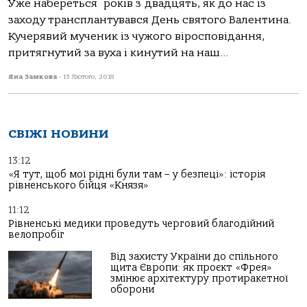
Уже набереться років з двадцять, як до нас із
заходу трансплантувався День святого Валентина.
Кучерявий мученик із чужого віросповідання,
притягнутий за вуха і кинутий на наш...
Яна Замкова
-
13 Лютого, 2018
СВІЖІ НОВИНИ
13:12
«Я тут, щоб мої рідні були там – у безпеці»: історія
рівненського бійця «Князя»
11:12
Рівненські медики проведуть черговий благодійний
велопробіг
Від захисту України до спільного
щита Європи: як проєкт «Фрея»
змінює архітектуру протиракетної
оборони