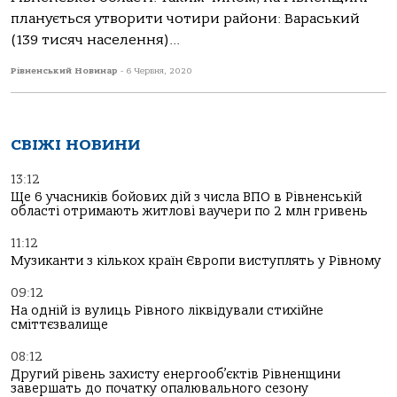
планується утворити чотири райони: Вараський
(139 тисяч населення)...
Рівненський Новинар
-
6 Червня, 2020
СВІЖІ НОВИНИ
13:12
Ще 6 учасників бойових дій з числа ВПО в Рівненській
області отримають житлові ваучери по 2 млн гривень
11:12
Музиканти з кількох країн Європи виступлять у Рівному
09:12
На одній із вулиць Рівного ліквідували стихійне
сміттєзвалище
08:12
Другий рівень захисту енергооб’єктів Рівненщини
завершать до початку опалювального сезону