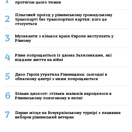
протягом цього тижня
Пільговий проїзд у рівненському громадському
2
транспорті без транспортної картки: кого це
стосується
3
Музиканти з кількох країн Європи виступлять у
Рівному
4
Рівне попрощається із двома Захисниками, які
віддали життя на війні
5
Двох Героїв утратила Рівненщина: сьогодні в
обласному центрі з ними попрощаються
6
Більше двохсот: стільки малюків народилося в
Рівненському пологовому в липні
7
Перше місце на Всеукраїнському турнірі з плавання
виборов рівненський ветеран