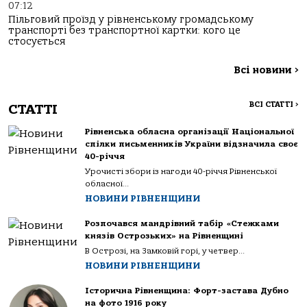
07:12
Пільговий проїзд у рівненському громадському
транспорті без транспортної картки: кого це
стосується
Всі новини
>
ВСІ СТАТТІ
>
СТАТТІ
Рівненська обласна організації Національної
спілки письменників України відзначила своє
40-річчя
Урочисті збори із нагоди 40-річчя Рівненської
обласної...
НОВИНИ РІВНЕНЩИНИ
Розпочався мандрівний табір «Стежками
князів Острозьких» на Рівненщині
В Острозі, на Замковій горі, у четвер...
НОВИНИ РІВНЕНЩИНИ
Історична Рівненщина: Форт-застава Дубно
на фото 1916 року