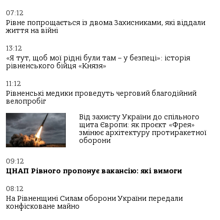
07:12
Рівне попрощається із двома Захисниками, які віддали
життя на війні
13:12
«Я тут, щоб мої рідні були там – у безпеці»: історія
рівненського бійця «Князя»
11:12
Рівненські медики проведуть черговий благодійний
велопробіг
Від захисту України до спільного
щита Європи: як проєкт «Фрея»
змінює архітектуру протиракетної
оборони
09:12
ЦНАП Рівного пропонує вакансію: які вимоги
08:12
На Рівненщині Силам оборони України передали
конфісковане майно