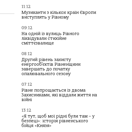
11:12
Музиканти з кількох країн Європи
виступлять у Рівному
09:12
На одній із вулиць Рівного
ліквідували стихійне
сміттєзвалище
08:12
Другий рівень захисту
енергооб’єктів Рівненщини
завершать до початку
опалювального сезону
07:12
Рівне попрощається із двома
Захисниками, які віддали життя на
війні
13:12
«Я тут, щоб мої рідні були там – у
безпеці»: історія рівненського
бійця «Князя»