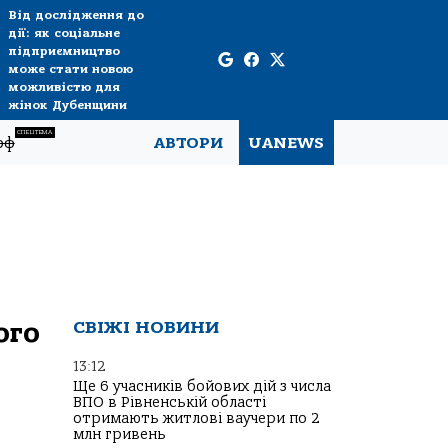
Від дослідження до
дії: як соціальне
підприємництво
може стати новою
можливістю для
жінок Дубенщини
СПЕЦТЕМА
рф
АВТОРИ
UANEWS
ого
СВІЖІ НОВИНИ
13:12
Ще 6 учасників бойових дій з числа
ВПО в Рівненській області
отримають житлові ваучери по 2
млн гривень