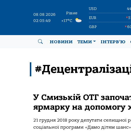
USD
4
Рівне
08.08.2026
EUR
5
▼
02:05:50
+17°C
GBP
6
▼
НОВИНИ
ТЕМИ
ІНТЕРВ’Ю
#Децентралізац
У Смизькій ОТГ започа
ярмарку на допомогу 
21 грудня 2018 року депутати селищної
соціальної програми «Дамо дітям шанс» н