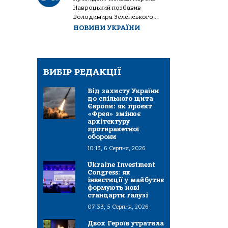
Навроцький позбавив
Володимира Зеленського...
НОВИНИ УКРАЇНИ
ВИБІР РЕДАКЦІЇ
Від захисту України
до спільного щита
Європи: як проєкт
«Фрея» змінює
архітектуру
протиракетної
оборони
10:13, 6 Серпня, 2026
Ukraine Investment
Congress: як
інвестиції у майбутнє
формують нові
стандарти галузі
07:33, 5 Серпня, 2026
Двох Героїв утратила