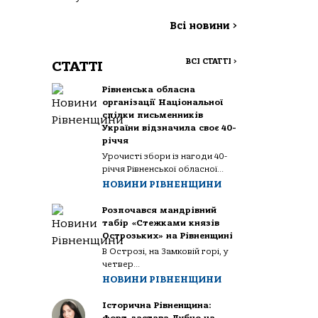
Всі новини
>
ВСІ СТАТТІ
>
СТАТТІ
Рівненська обласна
організації Національної
спілки письменників
України відзначила своє 40-
річчя
Урочисті збори із нагоди 40-
річчя Рівненської обласної...
НОВИНИ РІВНЕНЩИНИ
Розпочався мандрівний
табір «Стежками князів
Острозьких» на Рівненщині
В Острозі, на Замковій горі, у
четвер...
НОВИНИ РІВНЕНЩИНИ
Історична Рівненщина: