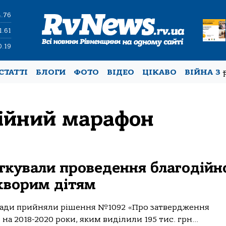
4.76
1.61
0.19
СТАТТІ
БЛОГИ
ФОТО
ВІДЕО
ЦІКАВО
ВІЙНА З
ійний марафон
ткували проведення благодійн
хворим дітям
 ради прийняли рішення №1092 «Про затвердження
а 2018-2020 роки, яким виділили 195 тис. грн...