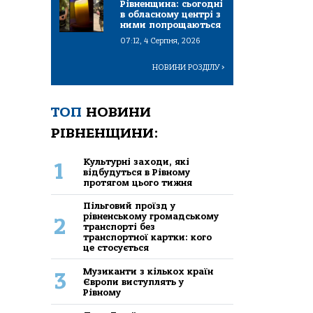
Рівненщина: сьогодні
в обласному центрі з
ними попрощаються
07:12, 4 Серпня, 2026
НОВИНИ РОЗДІЛУ
>
ТОП
НОВИНИ
РІВНЕНЩИНИ:
Культурні заходи, які
1
відбудуться в Рівному
протягом цього тижня
Пільговий проїзд у
рівненському громадському
2
транспорті без
транспортної картки: кого
це стосується
Музиканти з кількох країн
3
Європи виступлять у
Рівному