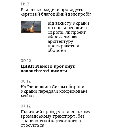
11:12
Рівненські медики проведуть
черговий благодійний велопробіг
Від захисту України
до спільного щита
Європи: як проєкт
«Фрея» змінює
архітектуру
протиракетної
оборони
09:12
ЦНАП Рівного пропонує
вакансію: які вимоги
08:12
На Рівненщині Силам оборони
України передали конфісковане
майно
07:12
Пільговий проїзд у рівненському
громадському транспорті без
транспортної картки: кого це
стосується