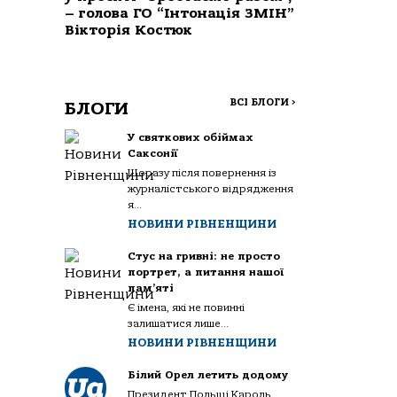
– голова ГО “Інтонація ЗМІН”
Вікторія Костюк
ВСІ БЛОГИ
>
БЛОГИ
У святкових обіймах
Саксонії
Щоразу після повернення із
журналістського відрядження
я...
НОВИНИ РІВНЕНЩИНИ
Стус на гривні: не просто
портрет, а питання нашої
пам’яті
Є імена, які не повинні
залишатися лише...
НОВИНИ РІВНЕНЩИНИ
Білий Орел летить додому
Президент Польщі Кароль