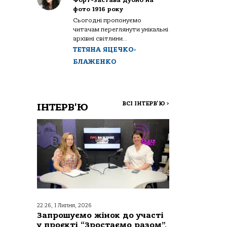
Форт-застава Дубно на
фото 1916 року
Сьогодні пропонуємо
читачам переглянути унікальні
архівні світлини...
ТЕТЯНА ЯЦЕЧКО-
БЛАЖЕНКО
ВСІ ІНТЕРВ'Ю
>
ІНТЕРВ'Ю
22:26, 1 Липня, 2026
Запрошуємо жінок до участі
у проєкті “Зростаємо разом”,