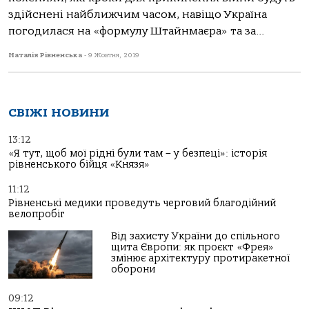
здійснені найближчим часом, навіщо Україна
погодилася на «формулу Штайнмаєра» та за...
Наталія Рівненська
-
9 Жовтня, 2019
СВІЖІ НОВИНИ
13:12
«Я тут, щоб мої рідні були там – у безпеці»: історія
рівненського бійця «Князя»
11:12
Рівненські медики проведуть черговий благодійний
велопробіг
Від захисту України до спільного
щита Європи: як проєкт «Фрея»
змінює архітектуру протиракетної
оборони
09:12