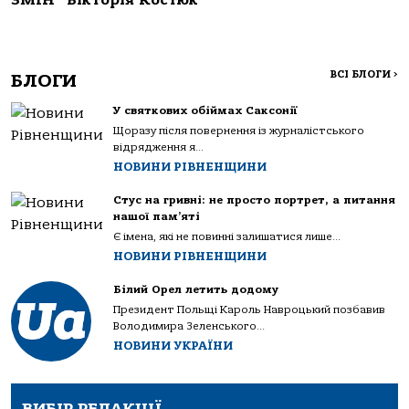
ЗМІН” Вікторія Костюк
ВСІ БЛОГИ
>
БЛОГИ
У святкових обіймах Саксонії
Щоразу після повернення із журналістського
відрядження я...
НОВИНИ РІВНЕНЩИНИ
Стус на гривні: не просто портрет, а питання
нашої пам’яті
Є імена, які не повинні залишатися лише...
НОВИНИ РІВНЕНЩИНИ
Білий Орел летить додому
Президент Польщі Кароль Навроцький позбавив
Володимира Зеленського...
НОВИНИ УКРАЇНИ
ВИБІР РЕДАКЦІЇ