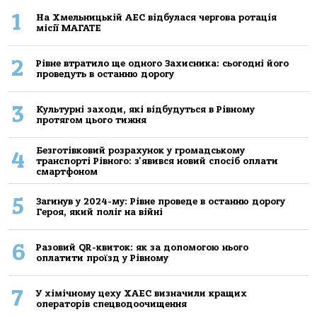
1
На Хмельницькій АЕС відбулася чергова ротація
місії МАГАТЕ
2
Рівне втратило ще одного Захисника: сьогодні його
проведуть в останню дорогу
3
Культурні заходи, які відбудуться в Рівному
протягом цього тижня
Безготівковий розрахунок у громадському
4
транспорті Рівного: з'явився новий спосіб оплати
смартфоном
5
Загинув у 2024-му: Рівне проведе в останню дорогу
Героя, який поліг на війні
6
Разовий QR-квиток: як за допомогою нього
оплатити проїзд у Рівному
7
У хімічному цеху ХАЕС визначили кращих
операторів спецводоочищення