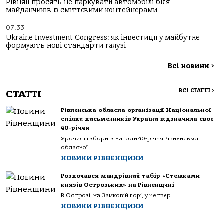
Рівнян просять не паркувати автомобілі біля
майданчиків із сміттєвими контейнерами
07:33
Ukraine Investment Congress: як інвестиції у майбутнє
формують нові стандарти галузі
Всі новини
>
ВСІ СТАТТІ
>
СТАТТІ
Рівненська обласна організації Національної
спілки письменників України відзначила своє
40-річчя
Урочисті збори із нагоди 40-річчя Рівненської
обласної...
НОВИНИ РІВНЕНЩИНИ
Розпочався мандрівний табір «Стежками
князів Острозьких» на Рівненщині
В Острозі, на Замковій горі, у четвер...
НОВИНИ РІВНЕНЩИНИ