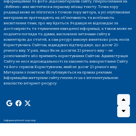
інформаційних та фото-,відеоматеріалів сайту, гіперпосилання на
«RvNews» має міститися в першому абзаці тексту. Точка зору
редакції може не збігатися з точкою зору автора, а усі опубліковані
матеріали не претендують на об'єктивність та всебічність
висвітлення теми, про яку йдеться. Редакція не відповідає за
достовірність та тлумачення наведеної інформації, а також може не
поділяти погляди та думки, висловлені читачами сайту в
коментарях до статей, а сам ресурс виконує винятково роль носія.
Користуючись Сайтом, відвідувач підтверджує, що досяг 21-
річного віку. У разі, якщо Ви не досягли 21-річного віку — не
розпочинайте або припиніть користування Сайтом. Адміністрація
Сайту не несе відповідальності за законність використання Сайту
та його сервісів Користувачем, який не досяг 21-річного віку.
Матеріали з поміткою (R) публікуються на правах реклами.
Інформаційні матеріали сайту rvnews.rv.ua є інтелектуальною
власністю інтернет-ресурсу.
Інформаційний партнер: