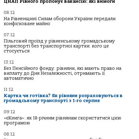
ЦНАП Рівного пропонує вакансію: які вимоги
08:12
На Рівненщині Силам оборони України передали
конфісковане майно
07:12
Пільговий проїзд у рівненському громадському
транспорті без транспортної картки: кого це
стосується
13:12
Без Пенсійного фонду: рівняни, які мають право на
виплату до Дня Незалежності, отримають її
автоматично
11:12
Картка чи готівка? Як рівняни розраховуються в
громадському транспорті з 1-го серпня
09:12
«єКнига»: як 18-річним рівнянам скористатися цією
програмою
08:12