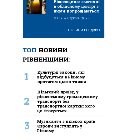
Рівненщина: сьогодні
в обласному центрі з
ними попрощаються
07:12, 4 Серпня, 2026
НОВИНИ РОЗДІЛУ
>
ТОП
НОВИНИ
РІВНЕНЩИНИ:
Культурні заходи, які
1
відбудуться в Рівному
протягом цього тижня
Пільговий проїзд у
рівненському громадському
2
транспорті без
транспортної картки: кого
це стосується
Музиканти з кількох країн
3
Європи виступлять у
Рівному