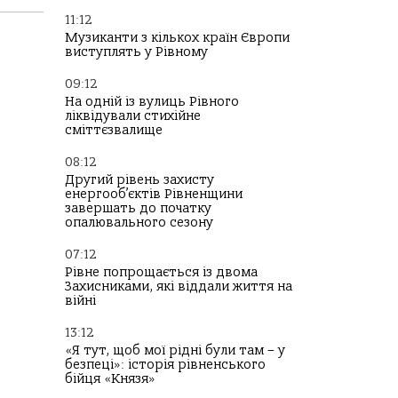
11:12
Музиканти з кількох країн Європи
виступлять у Рівному
09:12
На одній із вулиць Рівного
ліквідували стихійне
сміттєзвалище
08:12
Другий рівень захисту
енергооб’єктів Рівненщини
завершать до початку
опалювального сезону
07:12
Рівне попрощається із двома
Захисниками, які віддали життя на
війні
13:12
«Я тут, щоб мої рідні були там – у
безпеці»: історія рівненського
бійця «Князя»