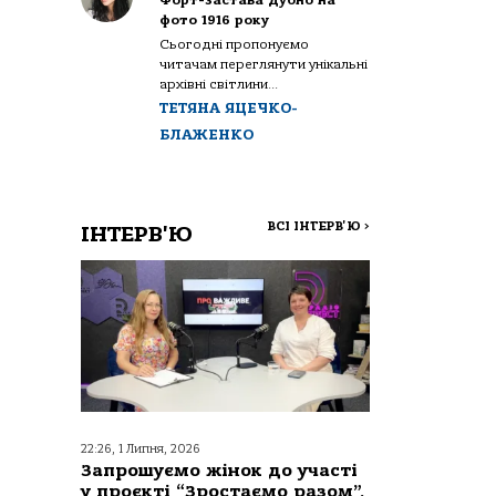
Форт-застава Дубно на
фото 1916 року
Сьогодні пропонуємо
читачам переглянути унікальні
архівні світлини...
ТЕТЯНА ЯЦЕЧКО-
БЛАЖЕНКО
ВСІ ІНТЕРВ'Ю
>
ІНТЕРВ'Ю
22:26, 1 Липня, 2026
Запрошуємо жінок до участі
у проєкті “Зростаємо разом”,