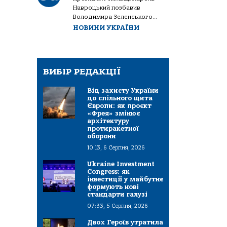
Навроцький позбавив
Володимира Зеленського...
НОВИНИ УКРАЇНИ
ВИБІР РЕДАКЦІЇ
Від захисту України
до спільного щита
Європи: як проєкт
«Фрея» змінює
архітектуру
протиракетної
оборони
10:13, 6 Серпня, 2026
Ukraine Investment
Congress: як
інвестиції у майбутнє
формують нові
стандарти галузі
07:33, 5 Серпня, 2026
Двох Героїв утратила