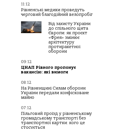
11:12
Рівненські медики проведуть
черговий благодійний велопробіг
Від захисту України
до спільного щита
Європи: як проєкт
«Фрея» змінює
архітектуру
протиракетної
оборони
09:12
ЦНАП Рівного пропонує
вакансію: які вимоги
08:12
На Рівненщині Силам оборони
України передали конфісковане
майно
07:12
Пільговий проїзд у рівненському
громадському транспорті без
транспортної картки: кого це
стосується