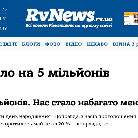
4.76
1.61
0.19
СТАТТІ
БЛОГИ
ФОТО
ВІДЕО
ЦІКАВО
ВІЙНА З
ло на 5 мільйонів
льйонів. Нас стало набагато ме
-ий день народження. Щоправда, з часів проголошення
скоротилось майже на 20 % – щоправда, не...