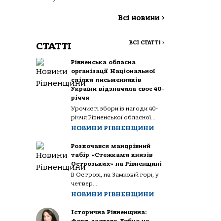
Всі новини
>
ВСІ СТАТТІ
>
СТАТТІ
Рівненська обласна
організації Національної
спілки письменників
України відзначила своє 40-
річчя
Урочисті збори із нагоди 40-
річчя Рівненської обласної...
НОВИНИ РІВНЕНЩИНИ
Розпочався мандрівний
табір «Стежками князів
Острозьких» на Рівненщині
В Острозі, на Замковій горі, у
четвер...
НОВИНИ РІВНЕНЩИНИ
Історична Рівненщина: