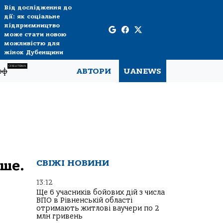
Від дослідження до
дії: як соціальне
підприємництво
може стати новою
можливістю для
жінок Дубенщини
СПЕЦТЕМА
рф
АВТОРИ
UANEWS
нше.
СВІЖІ НОВИНИ
13:12
Ще 6 учасників бойових дій з числа
ВПО в Рівненській області
отримають житлові ваучери по 2
млн гривень