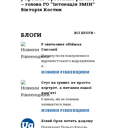
– голова ГО “Інтонація ЗМІН”
Вікторія Костюк
ВСІ БЛОГИ
>
БЛОГИ
У святкових обіймах
Саксонії
Щоразу після повернення із
журналістського відрядження
я...
НОВИНИ РІВНЕНЩИНИ
Стус на гривні: не просто
портрет, а питання нашої
пам’яті
Є імена, які не повинні
залишатися лише...
НОВИНИ РІВНЕНЩИНИ
Білий Орел летить додому
Президент Польщі Кароль