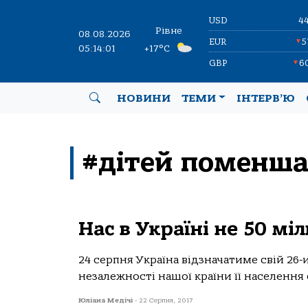
USD
4
Рівне
08.08.2026
EUR
5
▼
05:14:02
+17°C
GBP
6
▼
НОВИНИ
ТЕМИ
ІНТЕРВ’Ю
#дітей поменша
Нас в Україні не 50 мі
24 серпня Україна відзначатиме свій 26
незалежності нашої країни її населення 
Юліана Медічі
-
22 Серпня, 2017