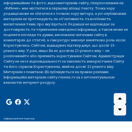
інформаційних та фото-,відеоматеріалів сайту, гіперпосилання на
«RvNews» має міститися в першому абзаці тексту. Точка зору
редакції може не збігатися з точкою зору автора, а усі опубліковані
матеріали не претендують на об'єктивність та всебічність
висвітлення теми, про яку йдеться. Редакція не відповідає за
достовірність та тлумачення наведеної інформації, а також може не
поділяти погляди та думки, висловлені читачами сайту в
коментарях до статей, а сам ресурс виконує винятково роль носія.
Користуючись Сайтом, відвідувач підтверджує, що досяг 21-
річного віку. У разі, якщо Ви не досягли 21-річного віку — не
розпочинайте або припиніть користування Сайтом. Адміністрація
Сайту не несе відповідальності за законність використання Сайту
та його сервісів Користувачем, який не досяг 21-річного віку.
Матеріали з поміткою (R) публікуються на правах реклами.
Інформаційні матеріали сайту rvnews.rv.ua є інтелектуальною
власністю інтернет-ресурсу.
Інформаційний партнер: