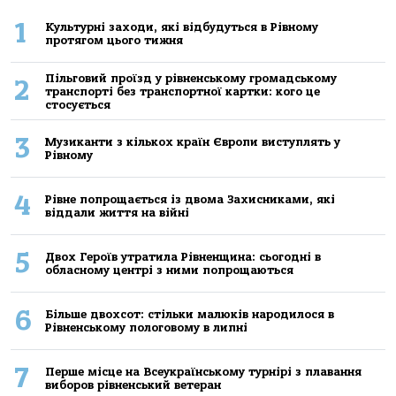
1
Культурні заходи, які відбудуться в Рівному
протягом цього тижня
Пільговий проїзд у рівненському громадському
2
транспорті без транспортної картки: кого це
стосується
3
Музиканти з кількох країн Європи виступлять у
Рівному
4
Рівне попрощається із двома Захисниками, які
віддали життя на війні
5
Двох Героїв утратила Рівненщина: сьогодні в
обласному центрі з ними попрощаються
6
Більше двохсот: стільки малюків народилося в
Рівненському пологовому в липні
7
Перше місце на Всеукраїнському турнірі з плавання
виборов рівненський ветеран