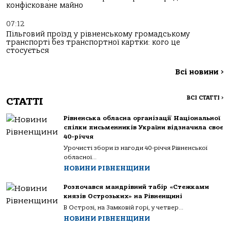
конфісковане майно
07:12
Пільговий проїзд у рівненському громадському
транспорті без транспортної картки: кого це
стосується
Всі новини
>
ВСІ СТАТТІ
>
СТАТТІ
Рівненська обласна організації Національної
спілки письменників України відзначила своє
40-річчя
Урочисті збори із нагоди 40-річчя Рівненської
обласної...
НОВИНИ РІВНЕНЩИНИ
Розпочався мандрівний табір «Стежками
князів Острозьких» на Рівненщині
В Острозі, на Замковій горі, у четвер...
НОВИНИ РІВНЕНЩИНИ