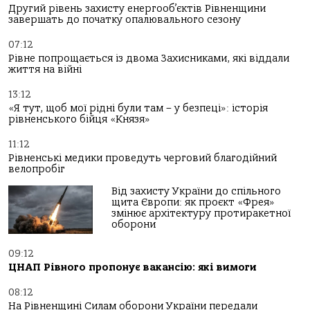
Другий рівень захисту енергооб’єктів Рівненщини
завершать до початку опалювального сезону
07:12
Рівне попрощається із двома Захисниками, які віддали
життя на війні
13:12
«Я тут, щоб мої рідні були там – у безпеці»: історія
рівненського бійця «Князя»
11:12
Рівненські медики проведуть черговий благодійний
велопробіг
Від захисту України до спільного
щита Європи: як проєкт «Фрея»
змінює архітектуру протиракетної
оборони
09:12
ЦНАП Рівного пропонує вакансію: які вимоги
08:12
На Рівненщині Силам оборони України передали