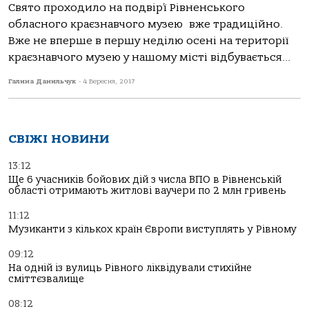
Свято проходило на подвір’ї Рівненського
обласного краєзнавчого музею вже традиційно.
Вже не вперше в першу неділю осені на території
краєзнавчого музею у нашому місті відбувається...
Галина Данильчук
-
4 Вересня, 2017
СВІЖІ НОВИНИ
13:12
Ще 6 учасників бойових дій з числа ВПО в Рівненській
області отримають житлові ваучери по 2 млн гривень
11:12
Музиканти з кількох країн Європи виступлять у Рівному
09:12
На одній із вулиць Рівного ліквідували стихійне
сміттєзвалище
08:12