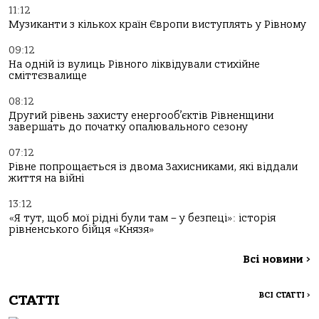
11:12
Музиканти з кількох країн Європи виступлять у Рівному
09:12
На одній із вулиць Рівного ліквідували стихійне
сміттєзвалище
08:12
Другий рівень захисту енергооб’єктів Рівненщини
завершать до початку опалювального сезону
07:12
Рівне попрощається із двома Захисниками, які віддали
життя на війні
13:12
«Я тут, щоб мої рідні були там – у безпеці»: історія
рівненського бійця «Князя»
Всі новини
>
ВСІ СТАТТІ
>
СТАТТІ