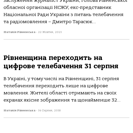
заслужений журналіст України, голова Рівненської
обласної організації НСЖУ, екс-представник
Національної Ради України з питань телебачення
та радіомовлення – Дмитро Тарасюк...
Наталія Рівненська
-
22 Жовтня, 2021
Рівненщина переходить на
цифрове телебачення 31 серпня
В Україні, у тому числі на Рівненщині, 31 серпня
телебачення переходить лише на цифрове
мовлення. Жителі області отримають на своїх
екранах якісне зображення та щонайменше 32...
Наталія Рівненська
-
14 Серпня, 2018