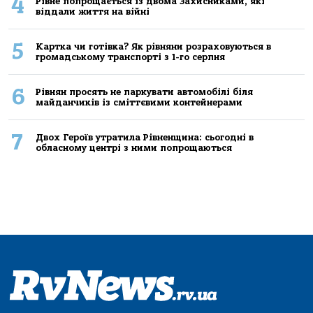
4
Рівне попрощається із двома Захисниками, які
віддали життя на війні
5
Картка чи готівка? Як рівняни розраховуються в
громадському транспорті з 1-го серпня
6
Рівнян просять не паркувати автомобілі біля
майданчиків із сміттєвими контейнерами
7
Двох Героїв утратила Рівненщина: сьогодні в
обласному центрі з ними попрощаються