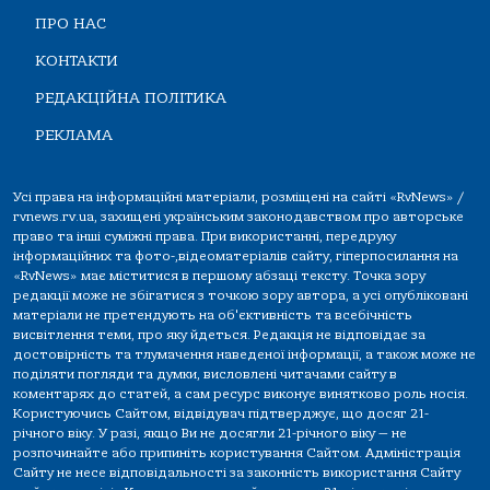
ПРО НАС
КОНТАКТИ
РЕДАКЦІЙНА ПОЛІТИКА
РЕКЛАМА
Усі права на інформаційні матеріали, розміщені на сайті «RvNews» /
rvnews.rv.ua, захищені українським законодавством про авторське
право та інші суміжні права. При використанні, передруку
інформаційних та фото-,відеоматеріалів сайту, гіперпосилання на
«RvNews» має міститися в першому абзаці тексту. Точка зору
редакції може не збігатися з точкою зору автора, а усі опубліковані
матеріали не претендують на об'єктивність та всебічність
висвітлення теми, про яку йдеться. Редакція не відповідає за
достовірність та тлумачення наведеної інформації, а також може не
поділяти погляди та думки, висловлені читачами сайту в
коментарях до статей, а сам ресурс виконує винятково роль носія.
Користуючись Сайтом, відвідувач підтверджує, що досяг 21-
річного віку. У разі, якщо Ви не досягли 21-річного віку — не
розпочинайте або припиніть користування Сайтом. Адміністрація
Сайту не несе відповідальності за законність використання Сайту