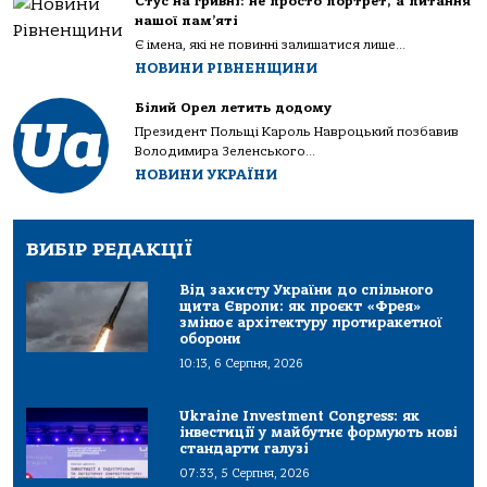
Стус на гривні: не просто портрет, а питання
нашої пам’яті
Є імена, які не повинні залишатися лише...
НОВИНИ РІВНЕНЩИНИ
Білий Орел летить додому
Президент Польщі Кароль Навроцький позбавив
Володимира Зеленського...
НОВИНИ УКРАЇНИ
ВИБІР РЕДАКЦІЇ
Від захисту України до спільного
щита Європи: як проєкт «Фрея»
змінює архітектуру протиракетної
оборони
10:13, 6 Серпня, 2026
Ukraine Investment Congress: як
інвестиції у майбутнє формують нові
стандарти галузі
07:33, 5 Серпня, 2026