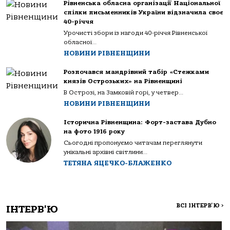
Рівненська обласна організації Національної
спілки письменників України відзначила своє
40-річчя
Урочисті збори із нагоди 40-річчя Рівненської
обласної...
НОВИНИ РІВНЕНЩИНИ
Розпочався мандрівний табір «Стежками
князів Острозьких» на Рівненщині
В Острозі, на Замковій горі, у четвер...
НОВИНИ РІВНЕНЩИНИ
Історична Рівненщина: Форт-застава Дубно
на фото 1916 року
Сьогодні пропонуємо читачам переглянути
унікальні архівні світлини...
ТЕТЯНА ЯЦЕЧКО-БЛАЖЕНКО
ВСІ ІНТЕРВ'Ю
>
ІНТЕРВ'Ю