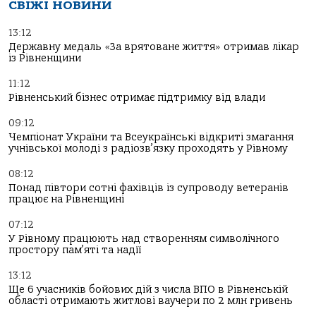
СВІЖІ НОВИНИ
13:12
Державну медаль «За врятоване життя» отримав лікар
із Рівненщини
11:12
Рівненський бізнес отримає підтримку від влади
09:12
Чемпіонат України та Всеукраїнські відкриті змагання
учнівської молоді з радіозв’язку проходять у Рівному
08:12
Понад півтори сотні фахівців із супроводу ветеранів
працює на Рівненщині
07:12
У Рівному працюють над створенням символічного
простору пам’яті та надії
13:12
Ще 6 учасників бойових дій з числа ВПО в Рівненській
області отримають житлові ваучери по 2 млн гривень