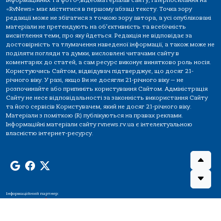
інформаційних та фото-,відеоматеріалів сайту, гіперпосилання на
«RvNews» має міститися в першому абзаці тексту. Точка зору
редакції може не збігатися з точкою зору автора, а усі опубліковані
матеріали не претендують на об'єктивність та всебічність
висвітлення теми, про яку йдеться. Редакція не відповідає за
достовірність та тлумачення наведеної інформації, а також може не
поділяти погляди та думки, висловлені читачами сайту в
коментарях до статей, а сам ресурс виконує винятково роль носія.
Користуючись Сайтом, відвідувач підтверджує, що досяг 21-
річного віку. У разі, якщо Ви не досягли 21-річного віку — не
розпочинайте або припиніть користування Сайтом. Адміністрація
Сайту не несе відповідальності за законність використання Сайту
та його сервісів Користувачем, який не досяг 21-річного віку.
Матеріали з поміткою (R) публікуються на правах реклами.
Інформаційні матеріали сайту rvnews.rv.ua є інтелектуальною
власністю інтернет-ресурсу.
Інформаційний партнер: