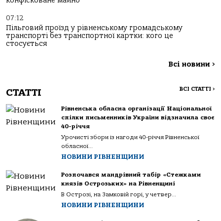
конфісковане майно
07:12
Пільговий проїзд у рівненському громадському
транспорті без транспортної картки: кого це
стосується
Всі новини
>
ВСІ СТАТТІ
>
СТАТТІ
Рівненська обласна організації Національної
спілки письменників України відзначила своє
40-річчя
Урочисті збори із нагоди 40-річчя Рівненської
обласної...
НОВИНИ РІВНЕНЩИНИ
Розпочався мандрівний табір «Стежками
князів Острозьких» на Рівненщині
В Острозі, на Замковій горі, у четвер...
НОВИНИ РІВНЕНЩИНИ