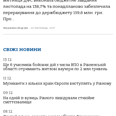
митниця ДФС виконала бюджетне завдання
листопада на 138,7% та понадпланово забезпечила
перерахування до держбюджету 159,6 млн. грн.
Про...
Людмила Марчук
-
24 Листопада, 2017
СВІЖІ НОВИНИ
13:12
Ще 6 учасників бойових дій з числа ВПО в Рівненській
області отримають житлові ваучери по 2 млн гривень
11:12
Музиканти з кількох країн Європи виступлять у Рівному
09:12
На одній із вулиць Рівного ліквідували стихійне
сміттєзвалище
08:12