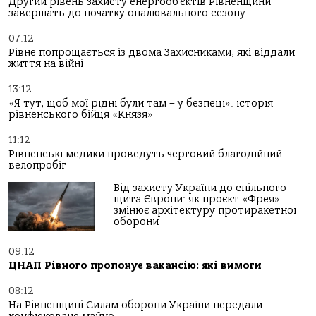
Другий рівень захисту енергооб’єктів Рівненщини
завершать до початку опалювального сезону
07:12
Рівне попрощається із двома Захисниками, які віддали
життя на війні
13:12
«Я тут, щоб мої рідні були там – у безпеці»: історія
рівненського бійця «Князя»
11:12
Рівненські медики проведуть черговий благодійний
велопробіг
Від захисту України до спільного
щита Європи: як проєкт «Фрея»
змінює архітектуру протиракетної
оборони
09:12
ЦНАП Рівного пропонує вакансію: які вимоги
08:12
На Рівненщині Силам оборони України передали