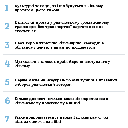
1
Культурні заходи, які відбудуться в Рівному
протягом цього тижня
Пільговий проїзд у рівненському громадському
2
транспорті без транспортної картки: кого це
стосується
3
Двох Героїв утратила Рівненщина: сьогодні в
обласному центрі з ними попрощаються
4
Музиканти з кількох країн Європи виступлять у
Рівному
5
Перше місце на Всеукраїнському турнірі з плавання
виборов рівненський ветеран
6
Більше двохсот: стільки малюків народилося в
Рівненському пологовому в липні
7
Рівне попрощається із двома Захисниками, які
віддали життя на війні