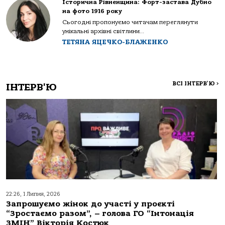
Історична Рівненщина: Форт-застава Дубно
на фото 1916 року
Сьогодні пропонуємо читачам переглянути
унікальні архівні світлини...
ТЕТЯНА ЯЦЕЧКО-БЛАЖЕНКО
ВСІ ІНТЕРВ'Ю
>
ІНТЕРВ'Ю
22:26, 1 Липня, 2026
Запрошуємо жінок до участі у проєкті
“Зростаємо разом”, – голова ГО “Інтонація
ЗМІН” Вікторія Костюк