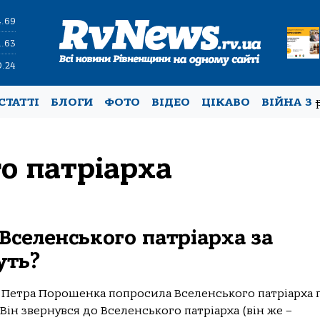
4.69
1.63
0.24
СТАТТІ
БЛОГИ
ФОТО
ВІДЕО
ЦІКАВО
ВІЙНА З
о патріарха
 Вселенського патріарха за
уть?
 Петра Порошенка попросила Вселенського патріарха 
Він звернувся до Вселенського патріарха (він же –