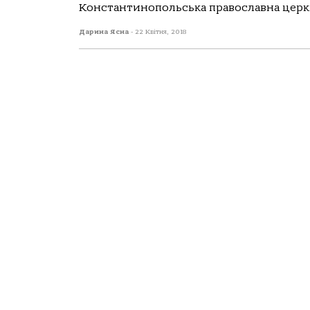
Константинопольська православна церква
Дарина Ясна
-
22 Квітня, 2018