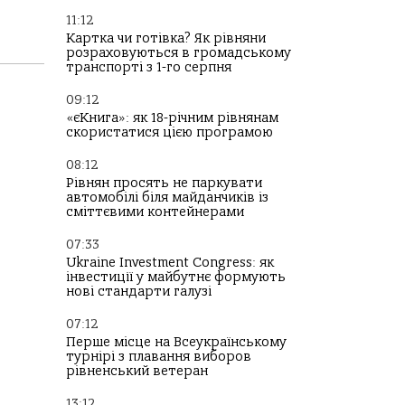
11:12
Картка чи готівка? Як рівняни
розраховуються в громадському
транспорті з 1-го серпня
09:12
«єКнига»: як 18-річним рівнянам
скористатися цією програмою
08:12
Рівнян просять не паркувати
автомобілі біля майданчиків із
сміттєвими контейнерами
07:33
Ukraine Investment Congress: як
інвестиції у майбутнє формують
нові стандарти галузі
07:12
Перше місце на Всеукраїнському
турнірі з плавання виборов
рівненський ветеран
13:12