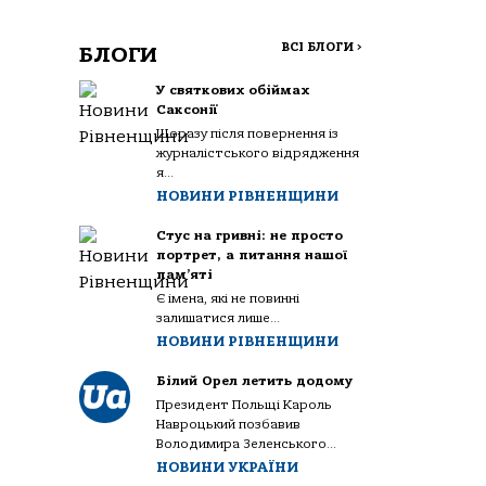
ВСІ БЛОГИ
>
БЛОГИ
У святкових обіймах
Саксонії
Щоразу після повернення із
журналістського відрядження
я...
НОВИНИ РІВНЕНЩИНИ
Стус на гривні: не просто
портрет, а питання нашої
пам’яті
Є імена, які не повинні
залишатися лише...
НОВИНИ РІВНЕНЩИНИ
Білий Орел летить додому
Президент Польщі Кароль
Навроцький позбавив
Володимира Зеленського...
НОВИНИ УКРАЇНИ