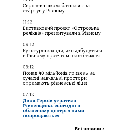
Серпнева школа батьківства
стартує у Рівному
11:12
Виставковий проєкт «Острозька
реліквія» презентували в Рівному
09:12
Культурні заходи, які відбудуться
в Рівному протягом цього тижня
08:12
Понад 40 мільйонів гривень на
сучасні навчальні простори
отримають рівненські ліцеї
07:12
Двох Героїв утратила
Рівненщина: сьогодні в
обласному центрі з ними
попрощаються
Всі новини
>