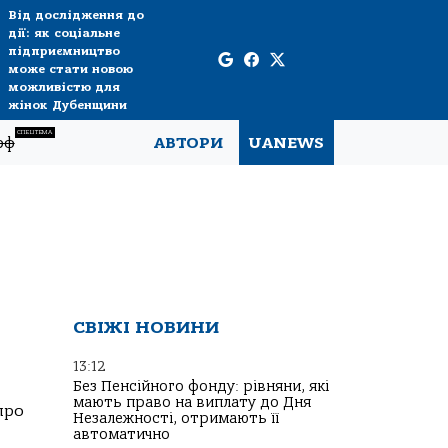
Від дослідження до
дії: як соціальне
підприємництво
може стати новою
можливістю для
жінок Дубенщини
СПЕЦТЕМА
рф
АВТОРИ
UANEWS
СВІЖІ НОВИНИ
13:12
Без Пенсійного фонду: рівняни, які
мають право на виплату до Дня
про
Незалежності, отримають її
автоматично