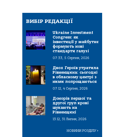
ВИБІР РЕДАКЦІЇ
Ukraine Investment
Congress: як
інвестиції у майбутнє
формують нові
стандарти галузі
07:33, 5 Серпня, 2026
Двох Героїв утратила
Рівненщина: сьогодні
в обласному центрі з
ними попрощаються
07:12, 4 Серпня, 2026
Донорів першої та
другої груп крові
шукають на
Рівненщині
13:12, 31 Липня, 2026
НОВИНИ РОЗДІЛУ
>