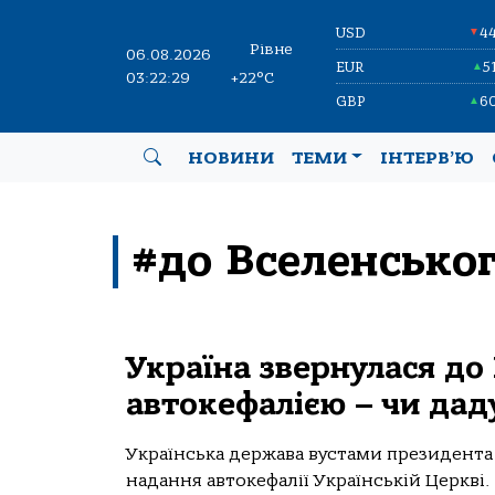
USD
4
▼
Рівне
06.08.2026
EUR
5
▲
03:22:29
+22°C
GBP
6
▲
НОВИНИ
ТЕМИ
ІНТЕРВ’Ю
#до Вселенськог
Україна звернулася до
автокефалією – чи дад
Українська держава вустами президента
надання автокефалії Українській Церкві. 