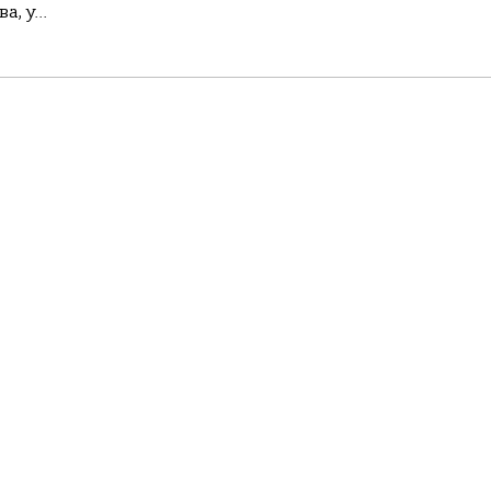
, у...