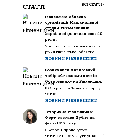
ВСІ СТАТТІ
>
СТАТТІ
Рівненська обласна
організації Національної
спілки письменників
України відзначила своє 40-
річчя
Урочисті збори із нагоди 40-
річчя Рівненської обласної...
НОВИНИ РІВНЕНЩИНИ
Розпочався мандрівний
табір «Стежками князів
Острозьких» на Рівненщині
В Острозі, на Замковій горі, у
четвер...
НОВИНИ РІВНЕНЩИНИ
Історична Рівненщина:
Форт-застава Дубно на
фото 1916 року
Сьогодні пропонуємо
читачам переглянути унікальні