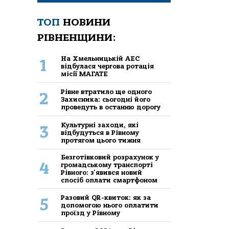
ТОП
НОВИНИ
РІВНЕНЩИНИ:
На Хмельницькій АЕС
1
відбулася чергова ротація
місії МАГАТЕ
Рівне втратило ще одного
2
Захисника: сьогодні його
проведуть в останню дорогу
Культурні заходи, які
3
відбудуться в Рівному
протягом цього тижня
Безготівковий розрахунок у
4
громадському транспорті
Рівного: з'явився новий
спосіб оплати смартфоном
Разовий QR-квиток: як за
5
допомогою нього оплатити
проїзд у Рівному