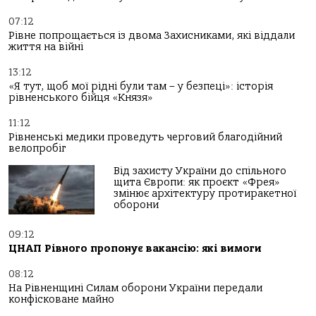
07:12
Рівне попрощається із двома Захисниками, які віддали
життя на війні
13:12
«Я тут, щоб мої рідні були там – у безпеці»: історія
рівненського бійця «Князя»
11:12
Рівненські медики проведуть черговий благодійний
велопробіг
Від захисту України до спільного
щита Європи: як проєкт «Фрея»
змінює архітектуру протиракетної
оборони
09:12
ЦНАП Рівного пропонує вакансію: які вимоги
08:12
На Рівненщині Силам оборони України передали
конфісковане майно