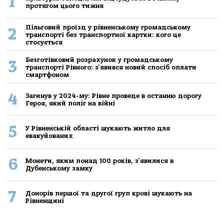
1
протягом цього тижня
Пільговий проїзд у рівненському громадському
2
транспорті без транспортної картки: кого це
стосується
Безготівковий розрахунок у громадському
3
транспорті Рівного: з'явився новий спосіб оплати
смартфоном
4
Загинув у 2024-му: Рівне проведе в останню дорогу
Героя, який поліг на війні
5
У Рівненській області шукають житло для
евакуйованих
6
Монети, яким понад 100 років, з'явилися в
Дубенському замку
7
Донорів першої та другої груп крові шукають на
Рівненщині