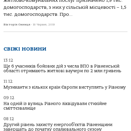
житлово-комунальних послуг призначено 1,9 тис.
домогосподарств, з них у сільській місцевості – 1,5
тис. домогосподарств. Про...
Вікторія Синиця
-
18 Червня, 2019
СВІЖІ НОВИНИ
13:12
Ще 6 учасників бойових дій з числа ВПО в Рівненській
області отримають житлові ваучери по 2 млн гривень
11:12
Музиканти з кількох країн Європи виступлять у Рівному
09:12
На одній із вулиць Рівного ліквідували стихійне
сміттєзвалище
08:12
Другий рівень захисту енергооб’єктів Рівненщини
завершать до початку опалювального сезону