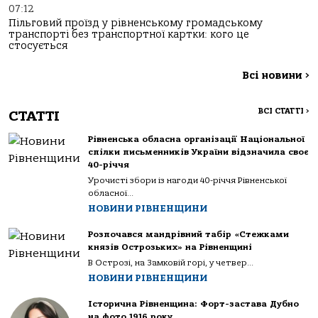
07:12
Пільговий проїзд у рівненському громадському
транспорті без транспортної картки: кого це
стосується
Всі новини
>
ВСІ СТАТТІ
>
СТАТТІ
Рівненська обласна організації Національної
спілки письменників України відзначила своє
40-річчя
Урочисті збори із нагоди 40-річчя Рівненської
обласної...
НОВИНИ РІВНЕНЩИНИ
Розпочався мандрівний табір «Стежками
князів Острозьких» на Рівненщині
В Острозі, на Замковій горі, у четвер...
НОВИНИ РІВНЕНЩИНИ
Історична Рівненщина: Форт-застава Дубно
на фото 1916 року