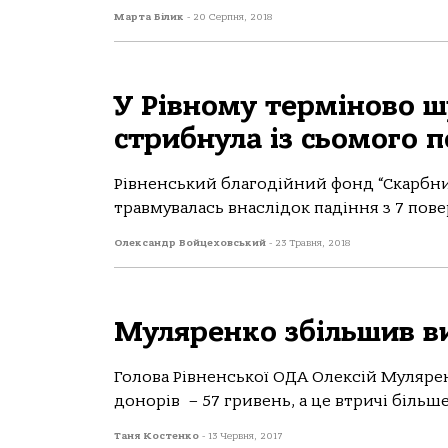
Марта Білик
-
20 Серпня, 2018
У Рівному терміново ш
стрибнула із сьомого 
Рівненський благодійний фонд “Скарбниц
травмувалась внаслідок падіння з 7 повер
Олександр Войцеховський
-
23 Травня, 2018
Муляренко збільшив в
Голова Рівненської ОДА Олексій Муляре
донорів – 57 гривень, а це втричі більше
Таня Костенко
-
13 Червня, 2017