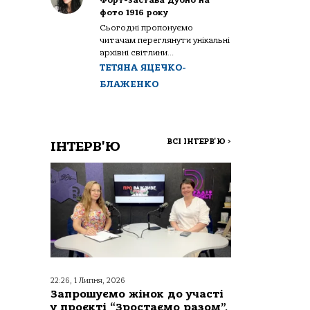
Форт-застава Дубно на
фото 1916 року
Сьогодні пропонуємо
читачам переглянути унікальні
архівні світлини...
ТЕТЯНА ЯЦЕЧКО-
БЛАЖЕНКО
ВСІ ІНТЕРВ'Ю
>
ІНТЕРВ'Ю
22:26, 1 Липня, 2026
Запрошуємо жінок до участі
у проєкті “Зростаємо разом”,