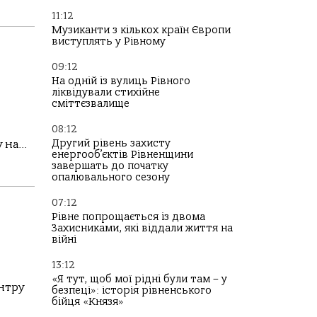
11:12
Музиканти з кількох країн Європи
виступлять у Рівному
09:12
На одній із вулиць Рівного
ліквідували стихійне
сміттєзвалище
08:12
Другий рівень захисту
на...
енергооб’єктів Рівненщини
завершать до початку
опалювального сезону
07:12
Рівне попрощається із двома
Захисниками, які віддали життя на
війні
13:12
«Я тут, щоб мої рідні були там – у
нтру
безпеці»: історія рівненського
бійця «Князя»