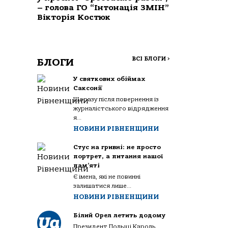
– голова ГО “Інтонація ЗМІН”
Вікторія Костюк
ВСІ БЛОГИ
>
БЛОГИ
У святкових обіймах
Саксонії
Щоразу після повернення із
журналістського відрядження
я...
НОВИНИ РІВНЕНЩИНИ
Стус на гривні: не просто
портрет, а питання нашої
пам’яті
Є імена, які не повинні
залишатися лише...
НОВИНИ РІВНЕНЩИНИ
Білий Орел летить додому
Президент Польщі Кароль