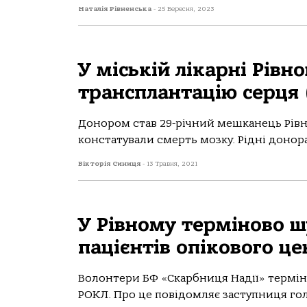
Наталія Рівненська
-
25 Вересня, 2023
У міській лікарні Рівн
трансплантацію серця 
Донором став 29-річний мешканець Рівн
констатували смерть мозку. Рідні донора
Вікторія Синиця
-
13 Травня, 2021
У Рівному терміново ш
пацієнтів опікового ц
Волонтери БФ «Скарбниця Надії» терміно
РОКЛ. Про це повідомляє заступниця голо