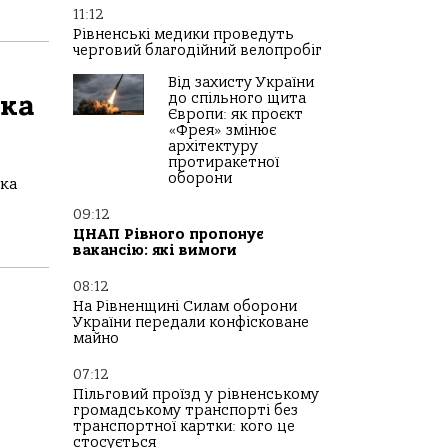
11:12
Рівненські медики проведуть
черговий благодійний велопробіг
Від захисту України
яка
до спільного щита
Європи: як проєкт
«Фрея» змінює
архітектуру
протиракетної
оборони
ка
09:12
ЦНАП Рівного пропонує
вакансію: які вимоги
08:12
На Рівненщині Силам оборони
України передали конфісковане
майно
07:12
Пільговий проїзд у рівненському
громадському транспорті без
транспортної картки: кого це
стосується