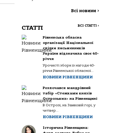
Всі новини
>
ВСІ СТАТТІ
>
СТАТТІ
Рівненська обласна
організації Національної
спілки письменників
України відзначила своє 40-
річчя
Урочисті збори із нагоди 40-
річчя Рівненської обласної...
НОВИНИ РІВНЕНЩИНИ
Розпочався мандрівний
табір «Стежками князів
Острозьких» на Рівненщині
В Острозі, на Замковій горі, у
четвер...
НОВИНИ РІВНЕНЩИНИ
Історична Рівненщина: