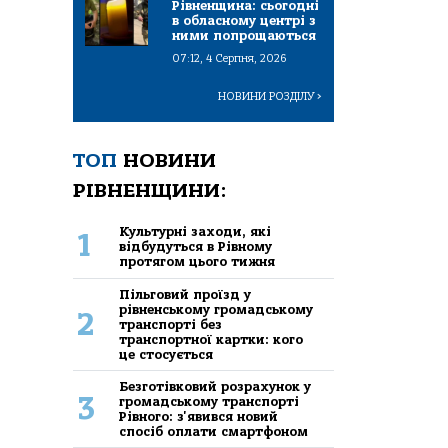
Рівненщина: сьогодні
в обласному центрі з
ними попрощаються
07:12, 4 Серпня, 2026
НОВИНИ РОЗДІЛУ
>
ТОП
НОВИНИ
РІВНЕНЩИНИ:
Культурні заходи, які
1
відбудуться в Рівному
протягом цього тижня
Пільговий проїзд у
рівненському громадському
2
транспорті без
транспортної картки: кого
це стосується
Безготівковий розрахунок у
3
громадському транспорті
Рівного: з'явився новий
спосіб оплати смартфоном