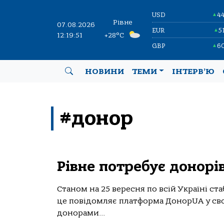
USD
4
▲
Рівне
07.08.2026
EUR
5
▲
12:19:51
+28°C
GBP
6
▲
НОВИНИ
ТЕМИ
ІНТЕРВ’Ю
#донор
Рівне потребує донорів
Станом на 25 вересня по всій Україні ст
це повідомляє платформа ДонорUA у св
донорами...