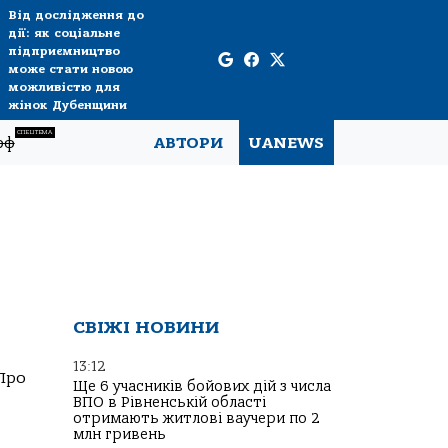
Від дослідження до
дії: як соціальне
підприємництво
може стати новою
можливістю для
жінок Дубенщини
СПЕЦТЕМА
рф
АВТОРИ
UANEWS
СВІЖІ НОВИНИ
13:12
 Про
Ще 6 учасників бойових дій з числа
ВПО в Рівненській області
отримають житлові ваучери по 2
млн гривень