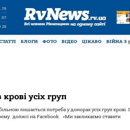
4.76
1.67
0.28
СТАТТІ
БЛОГИ
ФОТО
ВІДЕО
ЦІКАВО
ВІЙНА З
 крові усіх груп
абільною лишається потреба у донорах усіх груп крові.
оєму дописі на Facebook. «Ми закликаємо ставати