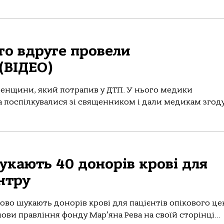
ого вдруге провели
(ВІДЕО)
енщини, який потрапив у ДТП. У нього медики
 поспілкувалися зі священником і дали медикам згоду 
укають 40 донорів крові для
ентру
во шукають донорів крові для пацієнтів опікового це
ви правління фонду Мар’яна Рева на своїй сторінці...