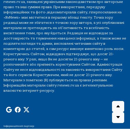
rvnews.rv.ua, захищені українським законодавством про авторське
право та інші суміжні права. При використанні, передруку
інформаційних та фото-,відеоматеріалів сайту, гіперпосилання на
«RvNews» має міститися в першому абзаці тексту. Точка зору
редакції може не збігатися з точкою зору автора, а усі опубліковані
матеріали не претендують на об'єктивність та всебічність
висвітлення теми, про яку йдеться. Редакція не відповідає за
достовірність та тлумачення наведеної інформації, а також може не
поділяти погляди та думки, висловлені читачами сайту в
коментарях до статей, а сам ресурс виконує винятково роль носія.
Користуючись Сайтом, відвідувач підтверджує, що досяг 21-
річного віку. У разі, якщо Ви не досягли 21-річного віку — не
розпочинайте або припиніть користування Сайтом. Адміністрація
Сайту не несе відповідальності за законність використання Сайту
та його сервісів Користувачем, який не досяг 21-річного віку.
Матеріали з поміткою (R) публікуються на правах реклами.
Інформаційні матеріали сайту rvnews.rv.ua є інтелектуальною
власністю інтернет-ресурсу.
Інформаційний партнер: