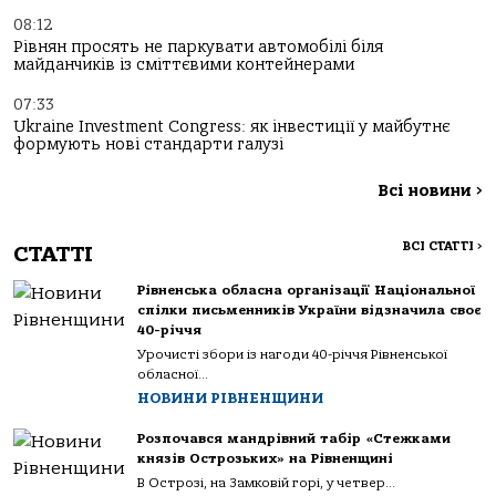
08:12
Рівнян просять не паркувати автомобілі біля
майданчиків із сміттєвими контейнерами
07:33
Ukraine Investment Congress: як інвестиції у майбутнє
формують нові стандарти галузі
Всі новини
>
ВСІ СТАТТІ
>
СТАТТІ
Рівненська обласна організації Національної
спілки письменників України відзначила своє
40-річчя
Урочисті збори із нагоди 40-річчя Рівненської
обласної...
НОВИНИ РІВНЕНЩИНИ
Розпочався мандрівний табір «Стежками
князів Острозьких» на Рівненщині
В Острозі, на Замковій горі, у четвер...