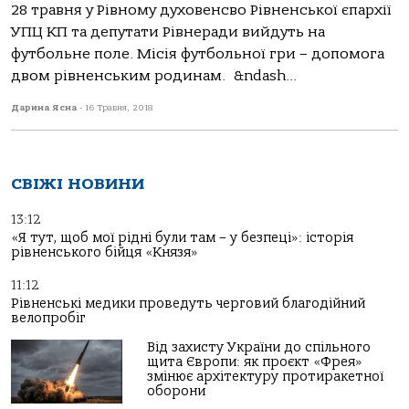
28 травня у Рівному духовенсво Рівненської єпархії
УПЦ КП та депутати Рівнеради вийдуть на
футбольне поле. Місія футбольної гри – допомога
двом рівненським родинам. &ndash...
Дарина Ясна
-
16 Травня, 2018
СВІЖІ НОВИНИ
13:12
«Я тут, щоб мої рідні були там – у безпеці»: історія
рівненського бійця «Князя»
11:12
Рівненські медики проведуть черговий благодійний
велопробіг
Від захисту України до спільного
щита Європи: як проєкт «Фрея»
змінює архітектуру протиракетної
оборони