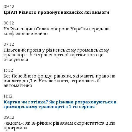
09:12
ЦНАП Рівного пропонує вакансію: які вимоги
08:12
На Рівненщині Силам оборони України передали
конфісковане майно
07:12
Пільговий проїзд у рівненському громадському
транспорті без транспортної картки: кого це
стосується
13:12
Без Пенсійного фонду: рівняни, які мають право на
виплату до Дня Незалежності, отримають її
автоматично
11:12
Картка чи готівка? Як рівняни розраховуються в
громадському транспорті з 1-го серпня
09:12
«єКнига»: як 18-річним рівнянам скористатися цією
програмою