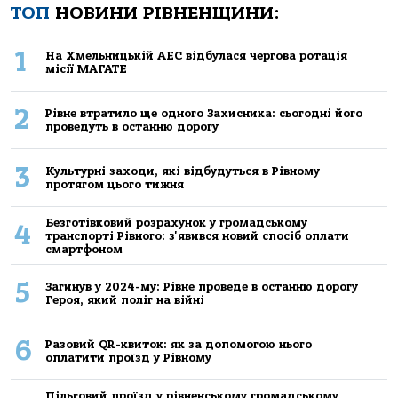
ТОП
НОВИНИ РІВНЕНЩИНИ:
1
На Хмельницькій АЕС відбулася чергова ротація
місії МАГАТЕ
2
Рівне втратило ще одного Захисника: сьогодні його
проведуть в останню дорогу
3
Культурні заходи, які відбудуться в Рівному
протягом цього тижня
Безготівковий розрахунок у громадському
4
транспорті Рівного: з'явився новий спосіб оплати
смартфоном
5
Загинув у 2024-му: Рівне проведе в останню дорогу
Героя, який поліг на війні
6
Разовий QR-квиток: як за допомогою нього
оплатити проїзд у Рівному
Пільговий проїзд у рівненському громадському