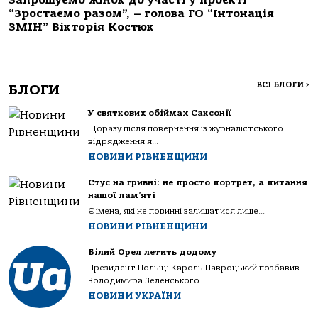
Запрошуємо жінок до участі у проєкті
“Зростаємо разом”, – голова ГО “Інтонація
ЗМІН” Вікторія Костюк
ВСІ БЛОГИ
>
БЛОГИ
У святкових обіймах Саксонії
Щоразу після повернення із журналістського
відрядження я...
НОВИНИ РІВНЕНЩИНИ
Стус на гривні: не просто портрет, а питання
нашої пам’яті
Є імена, які не повинні залишатися лише...
НОВИНИ РІВНЕНЩИНИ
Білий Орел летить додому
Президент Польщі Кароль Навроцький позбавив
Володимира Зеленського...
НОВИНИ УКРАЇНИ