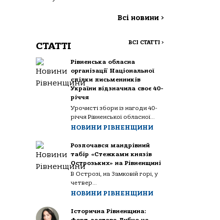
Всі новини
>
ВСІ СТАТТІ
>
СТАТТІ
Рівненська обласна
організації Національної
спілки письменників
України відзначила своє 40-
річчя
Урочисті збори із нагоди 40-
річчя Рівненської обласної...
НОВИНИ РІВНЕНЩИНИ
Розпочався мандрівний
табір «Стежками князів
Острозьких» на Рівненщині
В Острозі, на Замковій горі, у
четвер...
НОВИНИ РІВНЕНЩИНИ
Історична Рівненщина: