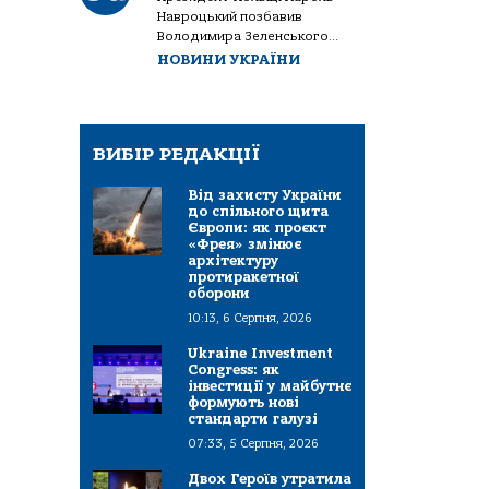
Навроцький позбавив
Володимира Зеленського...
НОВИНИ УКРАЇНИ
ВИБІР РЕДАКЦІЇ
Від захисту України
до спільного щита
Європи: як проєкт
«Фрея» змінює
архітектуру
протиракетної
оборони
10:13, 6 Серпня, 2026
Ukraine Investment
Congress: як
інвестиції у майбутнє
формують нові
стандарти галузі
07:33, 5 Серпня, 2026
Двох Героїв утратила