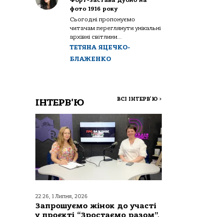
Форт-застава Дубно на
фото 1916 року
Сьогодні пропонуємо
читачам переглянути унікальні
архівні світлини...
ТЕТЯНА ЯЦЕЧКО-
БЛАЖЕНКО
ВСІ ІНТЕРВ'Ю
>
ІНТЕРВ'Ю
22:26, 1 Липня, 2026
Запрошуємо жінок до участі
у проєкті “Зростаємо разом”,