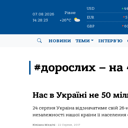
USD
4
▲
Рівне
07.08.2026
EUR
5
▼
14:28:23
+26°C
GBP
6
▼
НОВИНИ
ТЕМИ
ІНТЕРВ’Ю
#дорослих – на 
Нас в Україні не 50 мі
24 серпня Україна відзначатиме свій 26
незалежності нашої країни її населення 
Юліана Медічі
-
22 Серпня, 2017