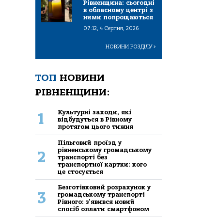
Рівненщина: сьогодні
в обласному центрі з
ними попрощаються
07:12, 4 Серпня, 2026
НОВИНИ РОЗДІЛУ
>
ТОП
НОВИНИ
РІВНЕНЩИНИ:
Культурні заходи, які
1
відбудуться в Рівному
протягом цього тижня
Пільговий проїзд у
рівненському громадському
2
транспорті без
транспортної картки: кого
це стосується
Безготівковий розрахунок у
3
громадському транспорті
Рівного: з'явився новий
спосіб оплати смартфоном