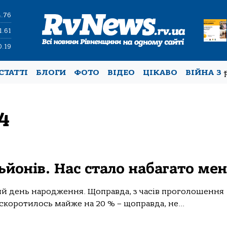
4.76
1.61
0.19
СТАТТІ
БЛОГИ
ФОТО
ВІДЕО
ЦІКАВО
ВІЙНА З
4
льйонів. Нас стало набагато ме
-ий день народження. Щоправда, з часів проголошення
скоротилось майже на 20 % – щоправда, не...