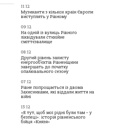
11:12
Музиканти з кількох країн Європи
виступлять у Рівному
09:12
На одній із вулиць Рівного
ліквідували стихійне
сміттєзвалище
08:12
Другий рівень захисту
енергооб’єктів Рівненщини
завершать до початку
опалювального сезону
07:12
Рівне попрощається із двома
Захисниками, які віддали життя на
війні
13:12
«Я тут, щоб мої рідні були там – у
безпеці»: історія рівненського
бійця «Князя»