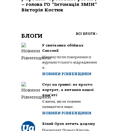
– голова ГО “Інтонація ЗМІН”
Вікторія Костюк
ВСІ БЛОГИ
>
БЛОГИ
У святкових обіймах
Саксонії
Щоразу після повернення із
журналістського відрядження
я...
НОВИНИ РІВНЕНЩИНИ
Стус на гривні: не просто
портрет, а питання нашої
пам’яті
Є імена, які не повинні
залишатися лише...
НОВИНИ РІВНЕНЩИНИ
Білий Орел летить додому
Президент Польщі Кароль