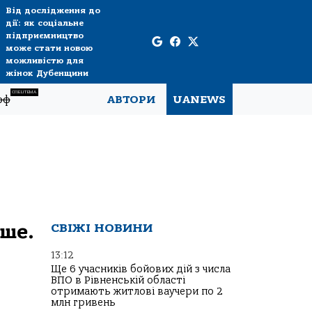
Від дослідження до
дії: як соціальне
підприємництво
може стати новою
можливістю для
жінок Дубенщини
СПЕЦТЕМА
рф
АВТОРИ
UANEWS
нше.
СВІЖІ НОВИНИ
13:12
Ще 6 учасників бойових дій з числа
ВПО в Рівненській області
отримають житлові ваучери по 2
млн гривень