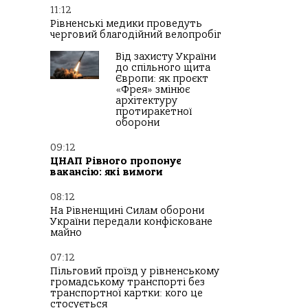
11:12
Рівненські медики проведуть
черговий благодійний велопробіг
Від захисту України
до спільного щита
Європи: як проєкт
«Фрея» змінює
архітектуру
протиракетної
оборони
09:12
ЦНАП Рівного пропонує
вакансію: які вимоги
08:12
На Рівненщині Силам оборони
України передали конфісковане
майно
07:12
Пільговий проїзд у рівненському
громадському транспорті без
транспортної картки: кого це
стосується