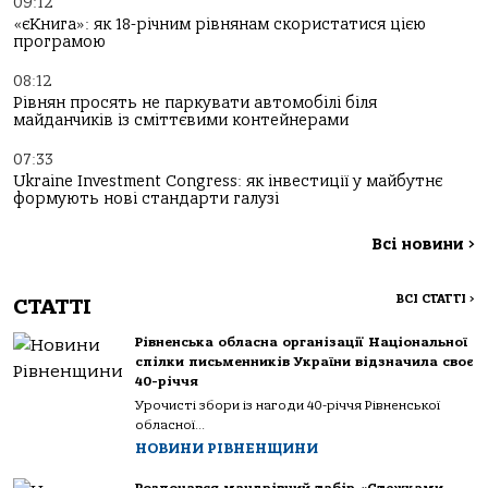
09:12
«єКнига»: як 18-річним рівнянам скористатися цією
програмою
08:12
Рівнян просять не паркувати автомобілі біля
майданчиків із сміттєвими контейнерами
07:33
Ukraine Investment Congress: як інвестиції у майбутнє
формують нові стандарти галузі
Всі новини
>
ВСІ СТАТТІ
>
СТАТТІ
Рівненська обласна організації Національної
спілки письменників України відзначила своє
40-річчя
Урочисті збори із нагоди 40-річчя Рівненської
обласної...
НОВИНИ РІВНЕНЩИНИ