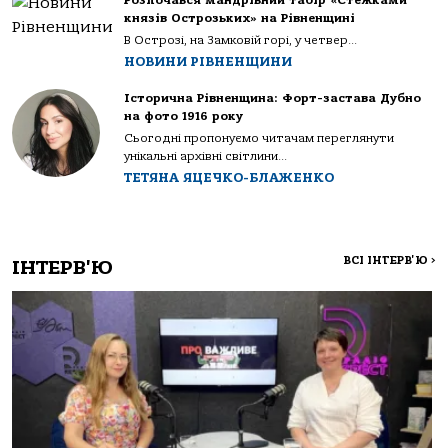
Розпочався мандрівний табір «Стежками
князів Острозьких» на Рівненщині
В Острозі, на Замковій горі, у четвер...
НОВИНИ РІВНЕНЩИНИ
Історична Рівненщина: Форт-застава Дубно
на фото 1916 року
Сьогодні пропонуємо читачам переглянути
унікальні архівні світлини...
ТЕТЯНА ЯЦЕЧКО-БЛАЖЕНКО
ВСІ ІНТЕРВ'Ю
>
ІНТЕРВ'Ю