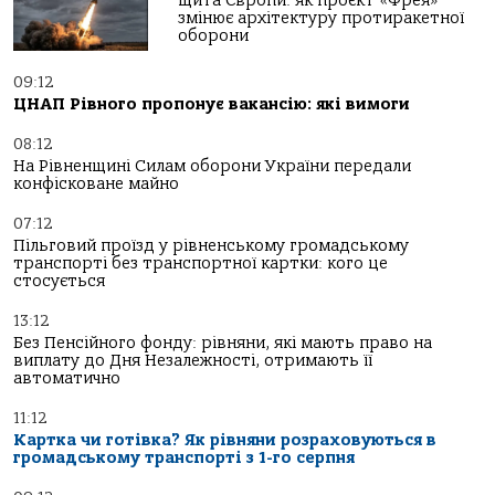
щита Європи: як проєкт «Фрея»
змінює архітектуру протиракетної
оборони
09:12
ЦНАП Рівного пропонує вакансію: які вимоги
08:12
На Рівненщині Силам оборони України передали
конфісковане майно
07:12
Пільговий проїзд у рівненському громадському
транспорті без транспортної картки: кого це
стосується
13:12
Без Пенсійного фонду: рівняни, які мають право на
виплату до Дня Незалежності, отримають її
автоматично
11:12
Картка чи готівка? Як рівняни розраховуються в
громадському транспорті з 1-го серпня