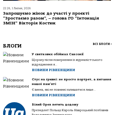
22:26, 1 Липня, 2026
Запрошуємо жінок до участі у проєкті
“Зростаємо разом”, – голова ГО “Інтонація
ЗМІН” Вікторія Костюк
ВСІ БЛОГИ
>
БЛОГИ
У святкових обіймах Саксонії
Щоразу після повернення із журналістського
відрядження я...
НОВИНИ РІВНЕНЩИНИ
Стус на гривні: не просто портрет, а питання
нашої пам’яті
Є імена, які не повинні залишатися лише...
НОВИНИ РІВНЕНЩИНИ
Білий Орел летить додому
Президент Польщі Кароль Навроцький позбавив
Володимира Зеленського...