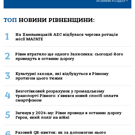
НОВИНИ РОЗДІЛУ
>
ТОП
НОВИНИ РІВНЕНЩИНИ:
1
На Хмельницькій АЕС відбулася чергова ротація
місії МАГАТЕ
2
Рівне втратило ще одного Захисника: сьогодні його
проведуть в останню дорогу
3
Культурні заходи, які відбудуться в Рівному
протягом цього тижня
Безготівковий розрахунок у громадському
4
транспорті Рівного: з'явився новий спосіб оплати
смартфоном
5
Загинув у 2024-му: Рівне проведе в останню дорогу
Героя, який поліг на війні
6
Разовий QR-квиток: як за допомогою нього