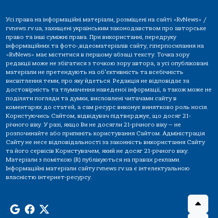
Усі права на інформаційні матеріали, розміщені на сайті «RvNews» /
rvnews.rv.ua, захищені українським законодавством про авторське
право та інші суміжні права. При використанні, передруку
інформаційних та фото-,відеоматеріалів сайту, гіперпосилання на
«RvNews» має міститися в першому абзаці тексту. Точка зору
редакції може не збігатися з точкою зору автора, а усі опубліковані
матеріали не претендують на об'єктивність та всебічність
висвітлення теми, про яку йдеться. Редакція не відповідає за
достовірність та тлумачення наведеної інформації, а також може не
поділяти погляди та думки, висловлені читачами сайту в
коментарях до статей, а сам ресурс виконує винятково роль носія.
Користуючись Сайтом, відвідувач підтверджує, що досяг 21-
річного віку. У разі, якщо Ви не досягли 21-річного віку — не
розпочинайте або припиніть користування Сайтом. Адміністрація
Сайту не несе відповідальності за законність використання Сайту
та його сервісів Користувачем, який не досяг 21-річного віку.
Матеріали з поміткою (R) публікуються на правах реклами.
Інформаційні матеріали сайту rvnews.rv.ua є інтелектуальною
власністю інтернет-ресурсу.