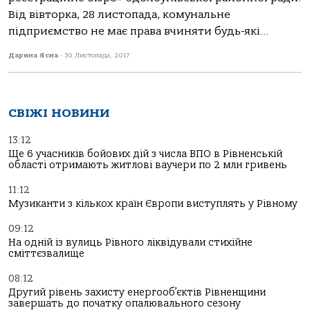
Від вівторка, 28 листопада, комунальне
підприємство не має права вчиняти будь-які...
Дарина Ясна
-
30 Листопада, 2017
СВІЖІ НОВИНИ
13:12
Ще 6 учасників бойових дій з числа ВПО в Рівненській
області отримають житлові ваучери по 2 млн гривень
11:12
Музиканти з кількох країн Європи виступлять у Рівному
09:12
На одній із вулиць Рівного ліквідували стихійне
сміттєзвалище
08:12
Другий рівень захисту енергооб’єктів Рівненщини
завершать до початку опалювального сезону