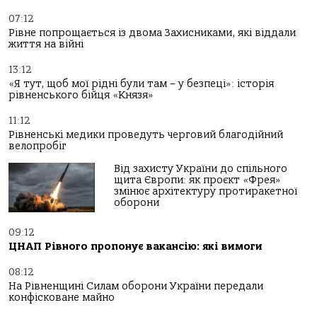
07:12
Рівне попрощається із двома Захисниками, які віддали
життя на війні
13:12
«Я тут, щоб мої рідні були там – у безпеці»: історія
рівненського бійця «Князя»
11:12
Рівненські медики проведуть черговий благодійний
велопробіг
Від захисту України до спільного
щита Європи: як проєкт «Фрея»
змінює архітектуру протиракетної
оборони
09:12
ЦНАП Рівного пропонує вакансію: які вимоги
08:12
На Рівненщині Силам оборони України передали
конфісковане майно