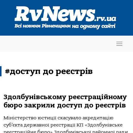
#доступ до реєстрів
Здолбунівському реєстраційному
бюро закрили доступ до реєстрів
Міністерство юстиції скасувало акредитацію
суб’єкта державної реєстрації КП «Здолбунівське
реєстраційне бюро» Здолбунівської районної ради.