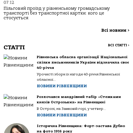
07:12
Пільговий проїзд у рівненському громадському
транспорті без транспортної картки: кого це
стосується
Всі новини
>
ВСІ СТАТТІ
>
СТАТТІ
Рівненська обласна організації Національної
спілки письменників України відзначила своє
40-річчя
Урочисті збори із нагоди 40-річчя Рівненської
обласної...
НОВИНИ РІВНЕНЩИНИ
Розпочався мандрівний табір «Стежками
князів Острозьких» на Рівненщині
В Острозі, на Замковій горі, у четвер...
НОВИНИ РІВНЕНЩИНИ
Історична Рівненщина: Форт-застава Дубно
на фото 1916 року