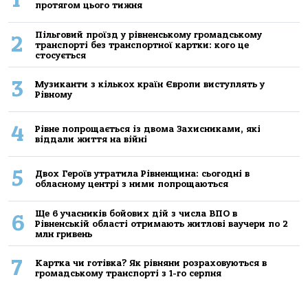
протягом цього тижня
Пільговий проїзд у рівненському громадському
2
транспорті без транспортної картки: кого це
стосується
3
Музиканти з кількох країн Європи виступлять у
Рівному
4
Рівне попрощається із двома Захисниками, які
віддали життя на війні
5
Двох Героїв утратила Рівненщина: сьогодні в
обласному центрі з ними попрощаються
Ще 6 учасників бойових дій з числа ВПО в
6
Рівненській області отримають житлові ваучери по 2
млн гривень
7
Картка чи готівка? Як рівняни розраховуються в
громадському транспорті з 1-го серпня