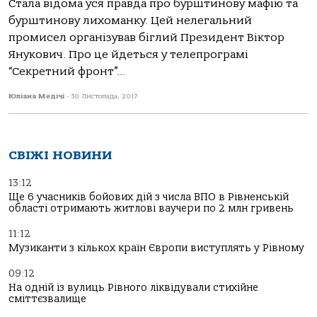
Стала відома уся правда про бурштинову мафію та
бурштинову лихоманку. Цей нелегальний
промисел організував біглий Президент Віктор
Янукович. Про це йдеться у телепрограмі
“Секретний фронт”...
Юліана Медічі
-
30 Листопада, 2017
СВІЖІ НОВИНИ
13:12
Ще 6 учасників бойових дій з числа ВПО в Рівненській
області отримають житлові ваучери по 2 млн гривень
11:12
Музиканти з кількох країн Європи виступлять у Рівному
09:12
На одній із вулиць Рівного ліквідували стихійне
сміттєзвалище