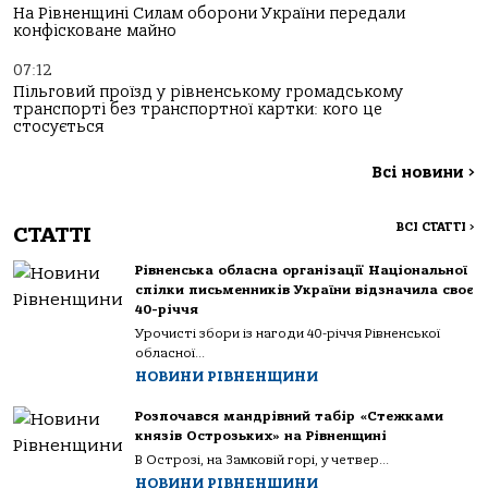
На Рівненщині Силам оборони України передали
конфісковане майно
07:12
Пільговий проїзд у рівненському громадському
транспорті без транспортної картки: кого це
стосується
Всі новини
>
ВСІ СТАТТІ
>
СТАТТІ
Рівненська обласна організації Національної
спілки письменників України відзначила своє
40-річчя
Урочисті збори із нагоди 40-річчя Рівненської
обласної...
НОВИНИ РІВНЕНЩИНИ
Розпочався мандрівний табір «Стежками
князів Острозьких» на Рівненщині
В Острозі, на Замковій горі, у четвер...
НОВИНИ РІВНЕНЩИНИ