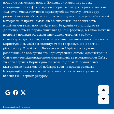
право та інші суміжні права. При використанні, передруку
інформаційних та фото-,відеоматеріалів сайту, гіперпосилання на
«RvNews» має міститися в першому абзаці тексту. Точка зору
редакції може не збігатися з точкою зору автора, а усі опубліковані
матеріали не претендують на об'єктивність та всебічність
висвітлення теми, про яку йдеться. Редакція не відповідає за
достовірність та тлумачення наведеної інформації, а також може не
поділяти погляди та думки, висловлені читачами сайту в
коментарях до статей, а сам ресурс виконує винятково роль носія.
Користуючись Сайтом, відвідувач підтверджує, що досяг 21-
річного віку. У разі, якщо Ви не досягли 21-річного віку — не
розпочинайте або припиніть користування Сайтом. Адміністрація
Сайту не несе відповідальності за законність використання Сайту
та його сервісів Користувачем, який не досяг 21-річного віку.
Матеріали з поміткою (R) публікуються на правах реклами.
Інформаційні матеріали сайту rvnews.rv.ua є інтелектуальною
власністю інтернет-ресурсу.
Інформаційний партнер: