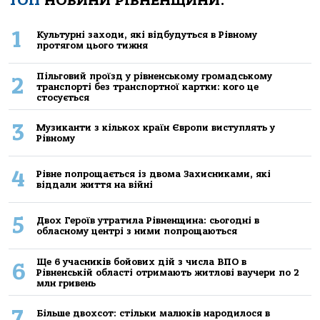
ТОП
НОВИНИ РІВНЕНЩИНИ:
1
Культурні заходи, які відбудуться в Рівному
протягом цього тижня
Пільговий проїзд у рівненському громадському
2
транспорті без транспортної картки: кого це
стосується
3
Музиканти з кількох країн Європи виступлять у
Рівному
4
Рівне попрощається із двома Захисниками, які
віддали життя на війні
5
Двох Героїв утратила Рівненщина: сьогодні в
обласному центрі з ними попрощаються
Ще 6 учасників бойових дій з числа ВПО в
6
Рівненській області отримають житлові ваучери по 2
млн гривень
7
Більше двохсот: стільки малюків народилося в