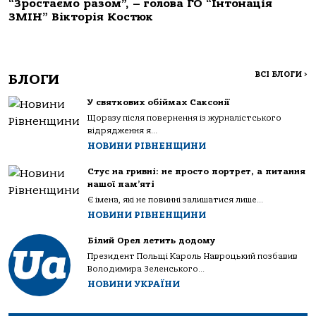
“Зростаємо разом”, – голова ГО “Інтонація
ЗМІН” Вікторія Костюк
ВСІ БЛОГИ
>
БЛОГИ
У святкових обіймах Саксонії
Щоразу після повернення із журналістського
відрядження я...
НОВИНИ РІВНЕНЩИНИ
Стус на гривні: не просто портрет, а питання
нашої пам’яті
Є імена, які не повинні залишатися лише...
НОВИНИ РІВНЕНЩИНИ
Білий Орел летить додому
Президент Польщі Кароль Навроцький позбавив
Володимира Зеленського...
НОВИНИ УКРАЇНИ