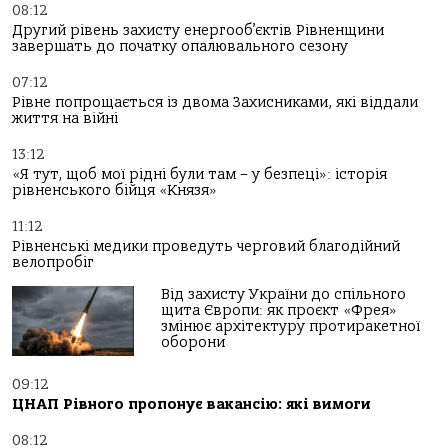
08:12
Другий рівень захисту енергооб’єктів Рівненщини
завершать до початку опалювального сезону
07:12
Рівне попрощається із двома Захисниками, які віддали
життя на війні
13:12
«Я тут, щоб мої рідні були там – у безпеці»: історія
рівненського бійця «Князя»
11:12
Рівненські медики проведуть черговий благодійний
велопробіг
Від захисту України до спільного
щита Європи: як проєкт «Фрея»
змінює архітектуру протиракетної
оборони
09:12
ЦНАП Рівного пропонує вакансію: які вимоги
08:12