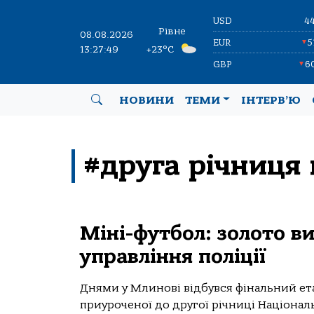
USD
4
Рівне
08.08.2026
EUR
5
▼
13:27:49
+23°C
GBP
6
▼
НОВИНИ
ТЕМИ
ІНТЕРВ’Ю
#друга річниця 
Міні-футбол: золото в
управління поліції
Днями у Млинові відбувся фінальний ета
приуроченої до другої річниці Національн