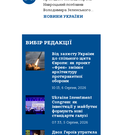
Навроцький позбавив
Володимира Зеленського...
НОВИНИ УКРАЇНИ
ВИБІР РЕДАКЦІЇ
Від захисту України
до спільного щита
Європи: як проєкт
«Фрея» змінює
архітектуру
протиракетної
оборони
10:13, 6 Серпня, 2026
Ukraine Investment
Congress: як
інвестиції у майбутнє
формують нові
стандарти галузі
07:33, 5 Серпня, 2026
Двох Героїв утратила