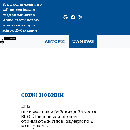
Від дослідження до
дії: як соціальне
підприємництво
може стати новою
можливістю для
жінок Дубенщини
СПЕЦТЕМА
рф
АВТОРИ
UANEWS
СВІЖІ НОВИНИ
13:12
Ще 6 учасників бойових дій з числа
ВПО в Рівненській області
отримають житлові ваучери по 2
млн гривень