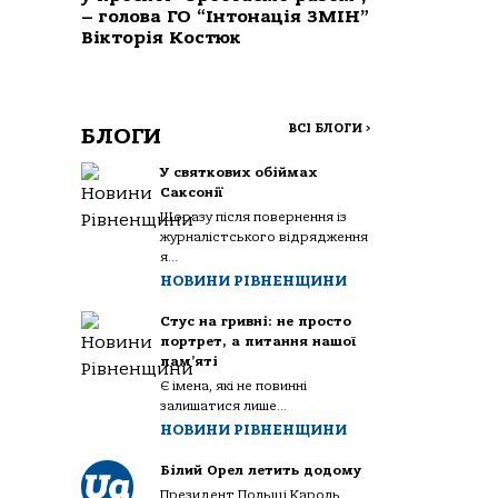
– голова ГО “Інтонація ЗМІН”
Вікторія Костюк
ВСІ БЛОГИ
>
БЛОГИ
У святкових обіймах
Саксонії
Щоразу після повернення із
журналістського відрядження
я...
НОВИНИ РІВНЕНЩИНИ
Стус на гривні: не просто
портрет, а питання нашої
пам’яті
Є імена, які не повинні
залишатися лише...
НОВИНИ РІВНЕНЩИНИ
Білий Орел летить додому
Президент Польщі Кароль