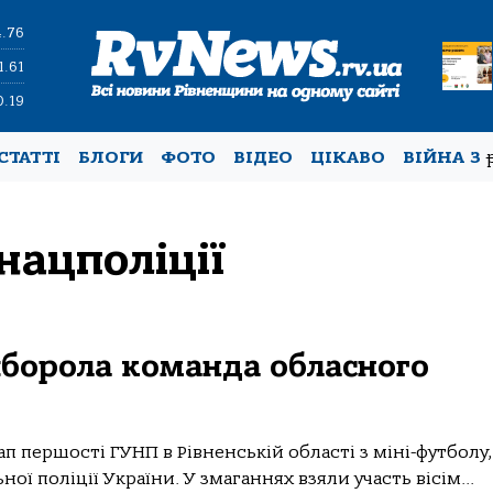
4.76
1.61
0.19
СТАТТІ
БЛОГИ
ФОТО
ВІДЕО
ЦІКАВО
ВІЙНА З
нацполіції
иборола команда обласного
п першості ГУНП в Рівненській області з міні-футболу,
ої поліції України. У змаганнях взяли участь вісім...