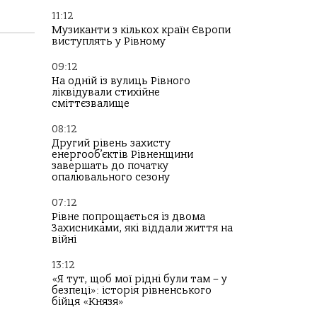
11:12
Музиканти з кількох країн Європи
виступлять у Рівному
09:12
На одній із вулиць Рівного
ліквідували стихійне
сміттєзвалище
08:12
Другий рівень захисту
енергооб’єктів Рівненщини
завершать до початку
опалювального сезону
07:12
Рівне попрощається із двома
Захисниками, які віддали життя на
війні
13:12
«Я тут, щоб мої рідні були там – у
безпеці»: історія рівненського
бійця «Князя»