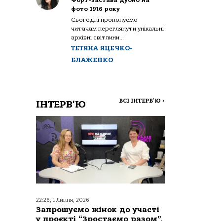
Форт-застава Дубно на
фото 1916 року
Сьогодні пропонуємо
читачам переглянути унікальні
архівні світлини...
ТЕТЯНА ЯЦЕЧКО-
БЛАЖЕНКО
ВСІ ІНТЕРВ'Ю
>
ІНТЕРВ'Ю
22:26, 1 Липня, 2026
Запрошуємо жінок до участі
у проєкті “Зростаємо разом”,