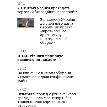
11:12
Рівненські медики проведуть
черговий благодійний велопробіг
Від захисту України
до спільного щита
Європи: як проєкт
«Фрея» змінює
архітектуру
протиракетної
оборони
09:12
ЦНАП Рівного пропонує
вакансію: які вимоги
08:12
На Рівненщині Силам оборони
України передали конфісковане
майно
07:12
Пільговий проїзд у рівненському
громадському транспорті без
транспортної картки: кого це
стосується