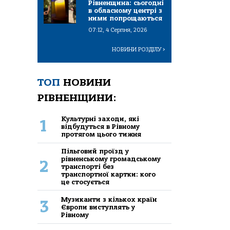
Рівненщина: сьогодні
в обласному центрі з
ними попрощаються
07:12, 4 Серпня, 2026
НОВИНИ РОЗДІЛУ
>
ТОП
НОВИНИ
РІВНЕНЩИНИ:
Культурні заходи, які
1
відбудуться в Рівному
протягом цього тижня
Пільговий проїзд у
рівненському громадському
2
транспорті без
транспортної картки: кого
це стосується
Музиканти з кількох країн
3
Європи виступлять у
Рівному