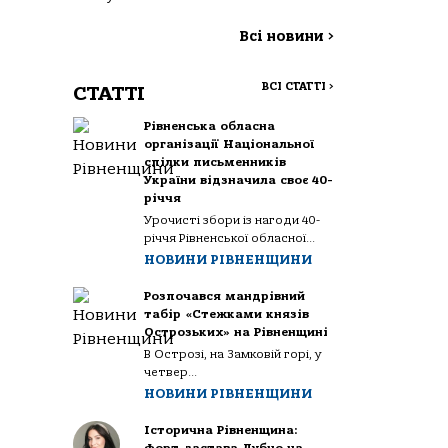
Всі новини
>
ВСІ СТАТТІ
>
СТАТТІ
Рівненська обласна
організації Національної
спілки письменників
України відзначила своє 40-
річчя
Урочисті збори із нагоди 40-
річчя Рівненської обласної...
НОВИНИ РІВНЕНЩИНИ
Розпочався мандрівний
табір «Стежками князів
Острозьких» на Рівненщині
В Острозі, на Замковій горі, у
четвер...
НОВИНИ РІВНЕНЩИНИ
Історична Рівненщина: