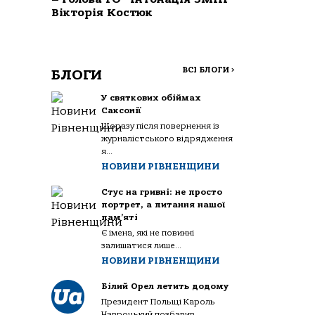
Вікторія Костюк
ВСІ БЛОГИ
>
БЛОГИ
У святкових обіймах
Саксонії
Щоразу після повернення із
журналістського відрядження
я...
НОВИНИ РІВНЕНЩИНИ
Стус на гривні: не просто
портрет, а питання нашої
пам’яті
Є імена, які не повинні
залишатися лише...
НОВИНИ РІВНЕНЩИНИ
Білий Орел летить додому
Президент Польщі Кароль
Навроцький позбавив