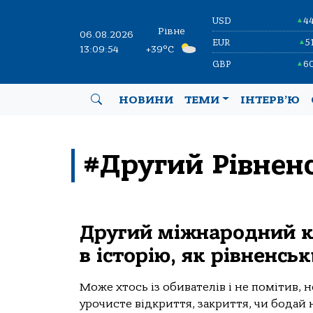
USD
4
▲
Рівне
06.08.2026
EUR
5
▲
13:09:54
+39°C
GBP
6
▲
НОВИНИ
ТЕМИ
ІНТЕРВ’Ю
#Другий Рівнен
Другий міжнародний к
в історію, як рівненсь
Може хтось із обивателів і не помітив, н
урочисте відкриття, закриття, чи бодай н