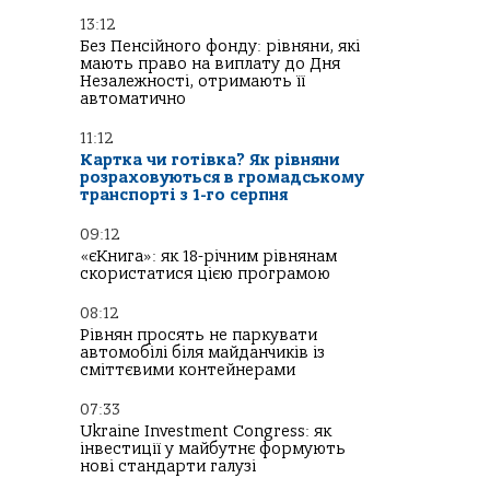
13:12
Без Пенсійного фонду: рівняни, які
мають право на виплату до Дня
Незалежності, отримають її
автоматично
11:12
Картка чи готівка? Як рівняни
розраховуються в громадському
транспорті з 1-го серпня
09:12
«єКнига»: як 18-річним рівнянам
скористатися цією програмою
08:12
Рівнян просять не паркувати
автомобілі біля майданчиків із
сміттєвими контейнерами
07:33
Ukraine Investment Congress: як
інвестиції у майбутнє формують
нові стандарти галузі