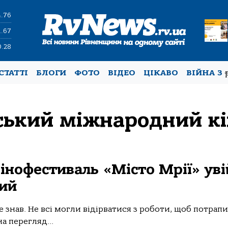
4.76
1.67
0.28
СТАТТІ
БЛОГИ
ФОТО
ВІДЕО
ЦІКАВО
ВІЙНА З
ський міжнародний к
інофестиваль «Місто Мрії» ув
кий
е знав. Не всі могли відірватися з роботи, щоб потрап
а перегляд...