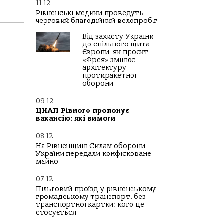
11:12
Рівненські медики проведуть
черговий благодійний велопробіг
Від захисту України
до спільного щита
Європи: як проєкт
«Фрея» змінює
архітектуру
протиракетної
оборони
09:12
ЦНАП Рівного пропонує
вакансію: які вимоги
08:12
На Рівненщині Силам оборони
України передали конфісковане
майно
07:12
Пільговий проїзд у рівненському
громадському транспорті без
транспортної картки: кого це
стосується