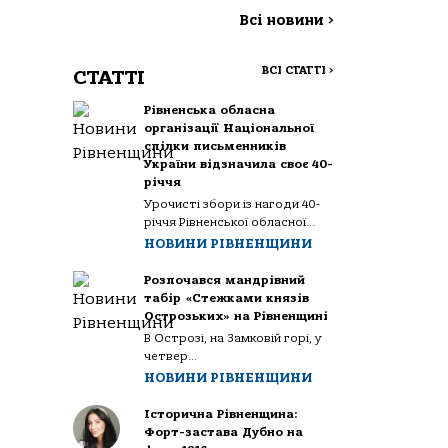
Всі новини
>
ВСІ СТАТТІ
>
СТАТТІ
Рівненська обласна
організації Національної
спілки письменників
України відзначила своє 40-
річчя
Урочисті збори із нагоди 40-
річчя Рівненської обласної...
НОВИНИ РІВНЕНЩИНИ
Розпочався мандрівний
табір «Стежками князів
Острозьких» на Рівненщині
В Острозі, на Замковій горі, у
четвер...
НОВИНИ РІВНЕНЩИНИ
Історична Рівненщина:
Форт-застава Дубно на