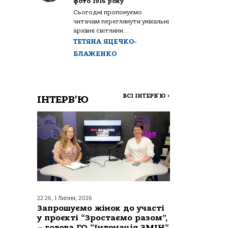
фото 1916 року
Сьогодні пропонуємо
читачам переглянути унікальні
архівні світлини...
ТЕТЯНА ЯЦЕЧКО-
БЛАЖЕНКО
ВСІ ІНТЕРВ'Ю
>
ІНТЕРВ'Ю
22:26, 1 Липня, 2026
Запрошуємо жінок до участі
у проєкті “Зростаємо разом”,
– голова ГО “Інтонація ЗМІН”