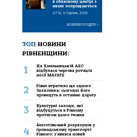
в обласному центрі з
ними попрощаються
07:12, 4 Серпня, 2026
НОВИНИ РОЗДІЛУ
>
ТОП
НОВИНИ
РІВНЕНЩИНИ:
На Хмельницькій АЕС
1
відбулася чергова ротація
місії МАГАТЕ
Рівне втратило ще одного
2
Захисника: сьогодні його
проведуть в останню дорогу
Культурні заходи, які
3
відбудуться в Рівному
протягом цього тижня
Безготівковий розрахунок у
4
громадському транспорті
Рівного: з'явився новий