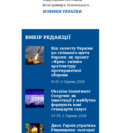
Володимира Зеленського...
НОВИНИ УКРАЇНИ
ВИБІР РЕДАКЦІЇ
Від захисту України
до спільного щита
Європи: як проєкт
«Фрея» змінює
архітектуру
протиракетної
оборони
10:13, 6 Серпня, 2026
Ukraine Investment
Congress: як
інвестиції у майбутнє
формують нові
стандарти галузі
07:33, 5 Серпня, 2026
Двох Героїв утратила
Рівненщина: сьогодні