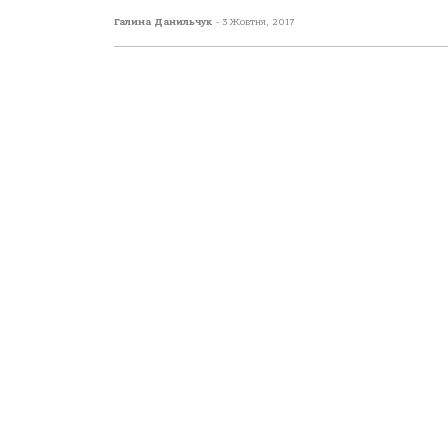
Галина Данильчук
-
3 Жовтня, 2017