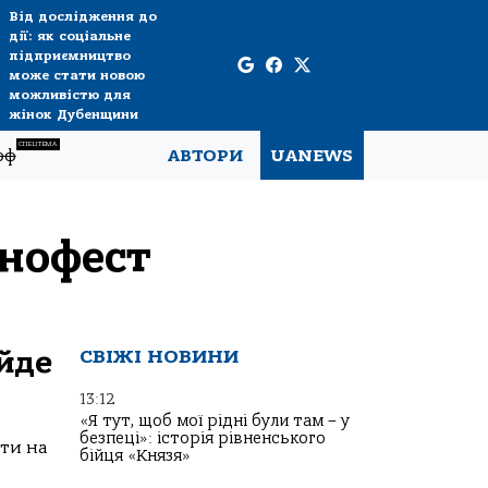
Від дослідження до
дії: як соціальне
підприємництво
може стати новою
можливістю для
жінок Дубенщини
СПЕЦТЕМА
рф
АВТОРИ
UANEWS
інофест
ійде
СВІЖІ НОВИНИ
13:12
«Я тут, щоб мої рідні були там – у
безпеці»: історія рівненського
ити на
бійця «Князя»