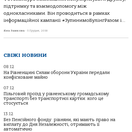
підтримку та взаємодопомогу між
однокласниками. Він проводиться в рамках
інформаційної кампанії #ЗупинимоБулінгРазом і...
Яна Замкова
-
5 Грудня, 2018
СВІЖІ НОВИНИ
08:12
На Рівненщині Силам оборони України передали
конфісковане майно
07:12
Пільговий проїзд у рівненському громадському
транспорті без транспортної картки: кого це
стосується
13:12
Без Пенсійного фонду: рівняни, які мають право на
виплату до Дня Незалежності, отримають її
автоматично