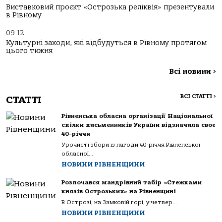
Виставковий проєкт «Острозька реліквія» презентували
в Рівному
09:12
Культурні заходи, які відбудуться в Рівному протягом
цього тижня
Всі новини
>
ВСІ СТАТТІ
>
СТАТТІ
Рівненська обласна організації Національної
спілки письменників України відзначила своє
40-річчя
Урочисті збори із нагоди 40-річчя Рівненської
обласної...
НОВИНИ РІВНЕНЩИНИ
Розпочався мандрівний табір «Стежками
князів Острозьких» на Рівненщині
В Острозі, на Замковій горі, у четвер...
НОВИНИ РІВНЕНЩИНИ