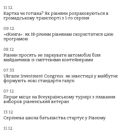
11:12
Картка чи готівка? Як рівняни розраховуються в
громадському транспорті з 1-го серпня
09:12
«єКнига»: як 18-річним рівнянам скористатися цією
програмою
08:12
Рівнян просять не паркувати автомобілі біля
майданчиків із сміттєвими контейнерами
07:33
Ukraine Investment Congress: як інвестиції у майбутнє
формують нові стандарти галузі
07:12
Перше місце на Всеукраїнському турнірі з плавання
виборов рівненський ветеран
13:12
Серпнева школа батьківства стартує у Рівному
11:12