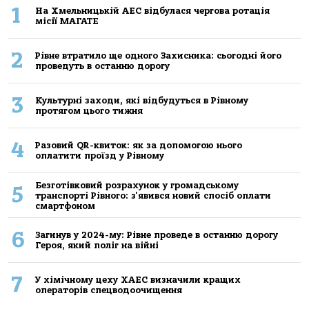
1
На Хмельницькій АЕС відбулася чергова ротація
місії МАГАТЕ
2
Рівне втратило ще одного Захисника: сьогодні його
проведуть в останню дорогу
3
Культурні заходи, які відбудуться в Рівному
протягом цього тижня
4
Разовий QR-квиток: як за допомогою нього
оплатити проїзд у Рівному
Безготівковий розрахунок у громадському
5
транспорті Рівного: з'явився новий спосіб оплати
смартфоном
6
Загинув у 2024-му: Рівне проведе в останню дорогу
Героя, який поліг на війні
7
У хімічному цеху ХАЕС визначили кращих
операторів спецводоочищення