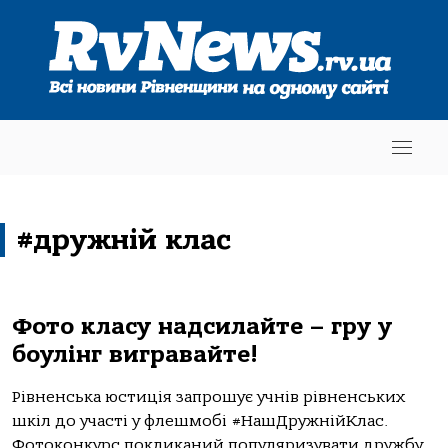
#дружній клас
Фото класу надсилайте – гру у
боулінг вигравайте!
Рівненська юстиція запрошує учнів рівненських
шкіл до участі у флешмобі #НашДружнійКлас.
Фотоконкурс покликаний популяризувати дружбу,