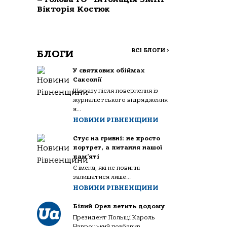
Вікторія Костюк
ВСІ БЛОГИ
>
БЛОГИ
У святкових обіймах
Саксонії
Щоразу після повернення із
журналістського відрядження
я...
НОВИНИ РІВНЕНЩИНИ
Стус на гривні: не просто
портрет, а питання нашої
пам’яті
Є імена, які не повинні
залишатися лише...
НОВИНИ РІВНЕНЩИНИ
Білий Орел летить додому
Президент Польщі Кароль
Навроцький позбавив