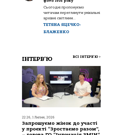
фото 1916 року
Сьогодні пропонуємо
читачам переглянути унікальні
архівні світлини...
ТЕТЯНА ЯЦЕЧКО-
БЛАЖЕНКО
ВСІ ІНТЕРВ'Ю
>
ІНТЕРВ'Ю
22:26, 1 Липня, 2026
Запрошуємо жінок до участі
у проєкті “Зростаємо разом”,
– голова ГО “Інтонація ЗМІН”