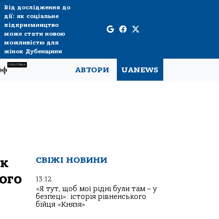
Від дослідження до
дії: як соціальне
підприємництво
може стати новою
можливістю для
жінок Дубенщини
СПЕЦТЕМА
рф
АВТОРИ
UANEWS
ок
СВІЖІ НОВИНИ
ого
13:12
«Я тут, щоб мої рідні були там – у
безпеці»: історія рівненського
бійця «Князя»