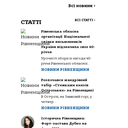
Всі новини
>
ВСІ СТАТТІ
>
СТАТТІ
Рівненська обласна
організації Національної
спілки письменників
України відзначила своє 40-
річчя
Урочисті збори із нагоди 40-
річчя Рівненської обласної...
НОВИНИ РІВНЕНЩИНИ
Розпочався мандрівний
табір «Стежками князів
Острозьких» на Рівненщині
В Острозі, на Замковій горі, у
четвер...
НОВИНИ РІВНЕНЩИНИ
Історична Рівненщина:
Форт-застава Дубно на