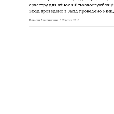
оркестру для жінок-військовослужбовців
Захід проведено з Захід проведено з іні
Новини Рівненщини
-
8 Березня, 2018