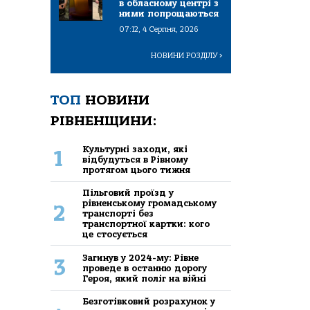
в обласному центрі з
ними попрощаються
07:12, 4 Серпня, 2026
НОВИНИ РОЗДІЛУ
>
ТОП
НОВИНИ
РІВНЕНЩИНИ:
Культурні заходи, які
1
відбудуться в Рівному
протягом цього тижня
Пільговий проїзд у
рівненському громадському
2
транспорті без
транспортної картки: кого
це стосується
Загинув у 2024-му: Рівне
3
проведе в останню дорогу
Героя, який поліг на війні
Безготівковий розрахунок у