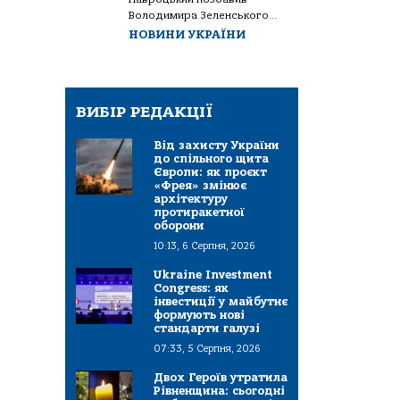
Володимира Зеленського...
НОВИНИ УКРАЇНИ
ВИБІР РЕДАКЦІЇ
Від захисту України
до спільного щита
Європи: як проєкт
«Фрея» змінює
архітектуру
протиракетної
оборони
10:13, 6 Серпня, 2026
Ukraine Investment
Congress: як
інвестиції у майбутнє
формують нові
стандарти галузі
07:33, 5 Серпня, 2026
Двох Героїв утратила
Рівненщина: сьогодні