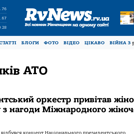
4.76
1.67
0.28
СТАТТІ
БЛОГИ
ФОТО
ВІДЕО
ЦІКАВО
ВІЙНА З
ків АТО
нтський оркестр привітав жін
у з нагоди Міжнародного жіноч
, відбувся концерт Національного президентського