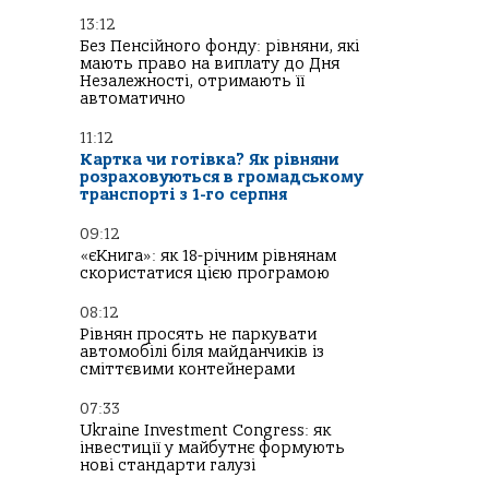
13:12
Без Пенсійного фонду: рівняни, які
мають право на виплату до Дня
Незалежності, отримають її
автоматично
11:12
Картка чи готівка? Як рівняни
розраховуються в громадському
транспорті з 1-го серпня
09:12
«єКнига»: як 18-річним рівнянам
скористатися цією програмою
08:12
Рівнян просять не паркувати
автомобілі біля майданчиків із
сміттєвими контейнерами
07:33
Ukraine Investment Congress: як
інвестиції у майбутнє формують
нові стандарти галузі