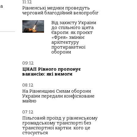
11:12
ба
Рівненські медики проведуть
черговий благодійний велопробіг
Від захисту України
до спільного щита
Європи: як проєкт
«Фрея» змінює
архітектуру
протиракетної
оборони
09:12
ЦНАП Рівного пропонує
вакансію: які вимоги
08:12
На Рівненщині Силам оборони
України передали конфісковане
майно
07:12
Пільговий проїзд у рівненському
громадському транспорті без
транспортної картки: кого це
стосується