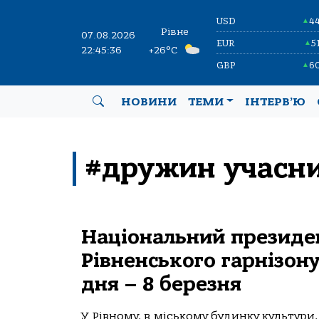
USD
4
▲
Рівне
07.08.2026
EUR
5
▲
22:45:36
+26°C
GBP
6
▲
НОВИНИ
ТЕМИ
ІНТЕРВ’Ю
#дружин учасни
Національний президе
Рівненського гарнізон
дня – 8 березня
У Рівному, в міському будинку культури