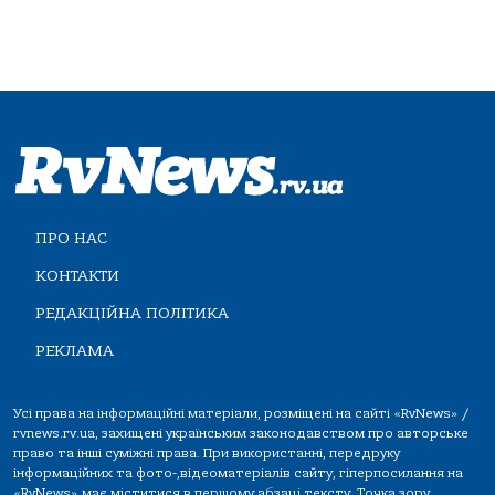
ПРО НАС
КОНТАКТИ
РЕДАКЦІЙНА ПОЛІТИКА
РЕКЛАМА
Усі права на інформаційні матеріали, розміщені на сайті «RvNews» /
rvnews.rv.ua, захищені українським законодавством про авторське
право та інші суміжні права. При використанні, передруку
інформаційних та фото-,відеоматеріалів сайту, гіперпосилання на
«RvNews» має міститися в першому абзаці тексту. Точка зору