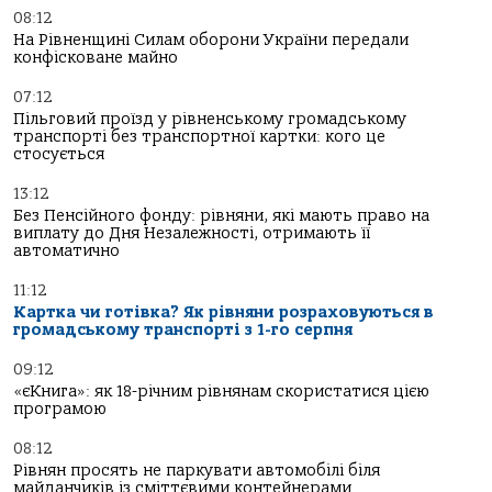
08:12
На Рівненщині Силам оборони України передали
конфісковане майно
07:12
Пільговий проїзд у рівненському громадському
транспорті без транспортної картки: кого це
стосується
13:12
Без Пенсійного фонду: рівняни, які мають право на
виплату до Дня Незалежності, отримають її
автоматично
11:12
Картка чи готівка? Як рівняни розраховуються в
громадському транспорті з 1-го серпня
09:12
«єКнига»: як 18-річним рівнянам скористатися цією
програмою
08:12
Рівнян просять не паркувати автомобілі біля
майданчиків із сміттєвими контейнерами