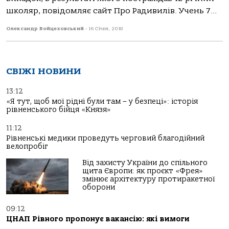
шкoляр, повідомляє сайт Про Радивилів. Учень 7...
Олександр Войцеховський
-
16 Січня, 2018
СВІЖІ НОВИНИ
13:12
«Я тут, щоб мої рідні були там – у безпеці»: історія
рівненського бійця «Князя»
11:12
Рівненські медики проведуть черговий благодійний
велопробіг
Від захисту України до спільного
щита Європи: як проєкт «Фрея»
змінює архітектуру протиракетної
оборони
09:12
ЦНАП Рівного пропонує вакансію: які вимоги