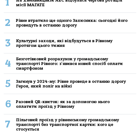
1
На Хмельницькій АЕС відбулася чергова ротація
місії МАГАТЕ
2
Рівне втратило ще одного Захисника: сьогодні його
проведуть в останню дорогу
3
Культурні заходи, які відбудуться в Рівному
протягом цього тижня
Безготівковий розрахунок у громадському
4
транспорті Рівного: з'явився новий спосіб оплати
смартфоном
5
Загинув у 2024-му: Рівне проведе в останню дорогу
Героя, який поліг на війні
6
Разовий QR-квиток: як за допомогою нього
оплатити проїзд у Рівному
Пільговий проїзд у рівненському громадському
7
транспорті без транспортної картки: кого це
стосується