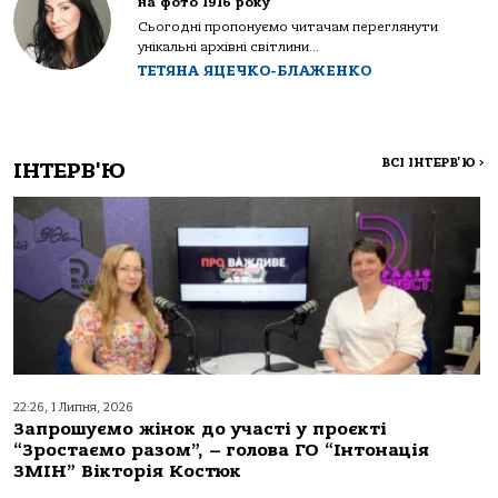
на фото 1916 року
Сьогодні пропонуємо читачам переглянути
унікальні архівні світлини...
ТЕТЯНА ЯЦЕЧКО-БЛАЖЕНКО
ВСІ ІНТЕРВ'Ю
>
ІНТЕРВ'Ю
22:26, 1 Липня, 2026
Запрошуємо жінок до участі у проєкті
“Зростаємо разом”, – голова ГО “Інтонація
ЗМІН” Вікторія Костюк