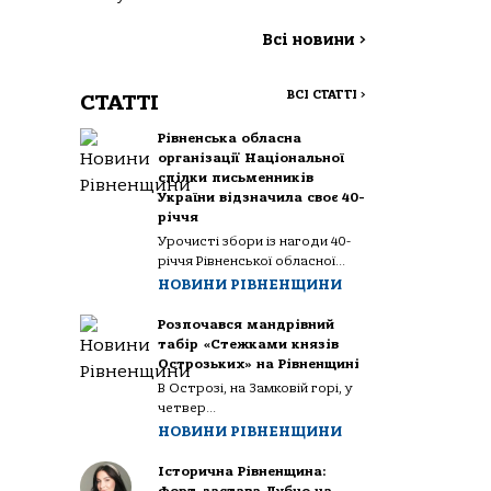
Всі новини
>
ВСІ СТАТТІ
>
СТАТТІ
Рівненська обласна
організації Національної
спілки письменників
України відзначила своє 40-
річчя
Урочисті збори із нагоди 40-
річчя Рівненської обласної...
НОВИНИ РІВНЕНЩИНИ
Розпочався мандрівний
табір «Стежками князів
Острозьких» на Рівненщині
В Острозі, на Замковій горі, у
четвер...
НОВИНИ РІВНЕНЩИНИ
Історична Рівненщина: