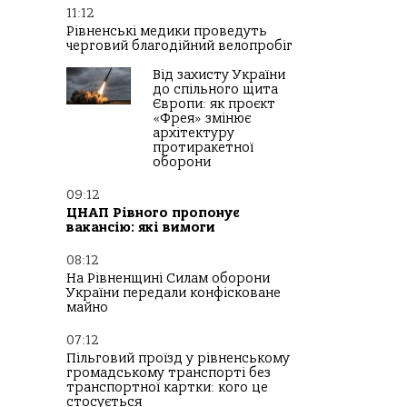
11:12
Рівненські медики проведуть
черговий благодійний велопробіг
Від захисту України
до спільного щита
Європи: як проєкт
«Фрея» змінює
архітектуру
протиракетної
оборони
09:12
ЦНАП Рівного пропонує
вакансію: які вимоги
08:12
На Рівненщині Силам оборони
України передали конфісковане
майно
07:12
Пільговий проїзд у рівненському
громадському транспорті без
транспортної картки: кого це
стосується