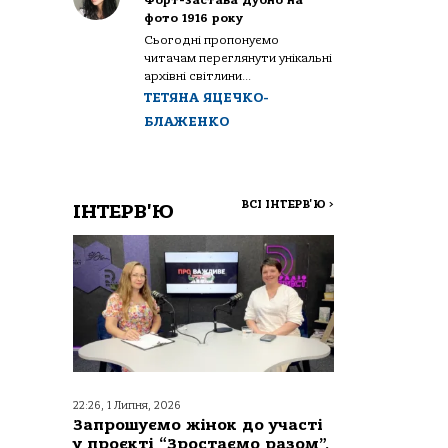
Форт-застава Дубно на
фото 1916 року
Сьогодні пропонуємо
читачам переглянути унікальні
архівні світлини...
ТЕТЯНА ЯЦЕЧКО-
БЛАЖЕНКО
ВСІ ІНТЕРВ'Ю
>
ІНТЕРВ'Ю
22:26, 1 Липня, 2026
Запрошуємо жінок до участі
у проєкті “Зростаємо разом”,