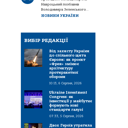
Навроцький позбавив
Володимира Зеленського...
НОВИНИ УКРАЇНИ
ВИБІР РЕДАКЦІЇ
Від захисту України
до спільного щита
Європи: як проєкт
«Фрея» змінює
архітектуру
протиракетної
оборони
10:13, 6 Серпня, 2026
Ukraine Investment
Congress: як
інвестиції у майбутнє
формують нові
стандарти галузі
07:33, 5 Серпня, 2026
Двох Героїв утратила