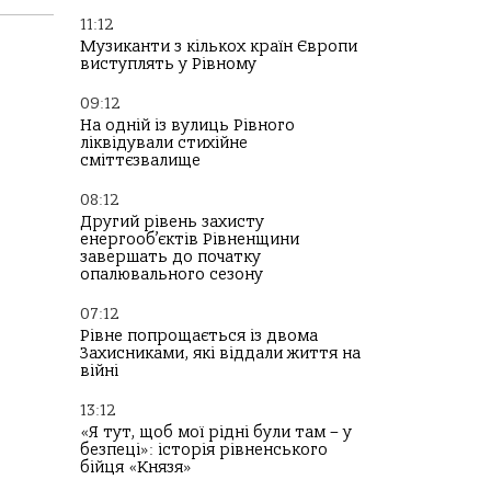
11:12
Музиканти з кількох країн Європи
виступлять у Рівному
09:12
На одній із вулиць Рівного
ліквідували стихійне
сміттєзвалище
08:12
Другий рівень захисту
енергооб’єктів Рівненщини
завершать до початку
опалювального сезону
07:12
Рівне попрощається із двома
Захисниками, які віддали життя на
війні
13:12
«Я тут, щоб мої рідні були там – у
безпеці»: історія рівненського
бійця «Князя»