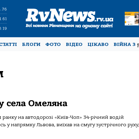
4.76
1.61
0.19
СТАТТІ
БЛОГИ
ФОТО
ВІДЕО
ЦІКАВО
ВІЙНА З
м
у села Омеляна
и ранку на автодорозі «Київ-Чоп» 34-річний водій
 у напрямку Львова, виїхав на смугу зустрічного руху, 