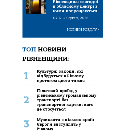
Рівненщина: сьогодні
в обласному центрі з
ними попрощаються
07:12, 4 Серпня, 2026
НОВИНИ РОЗДІЛУ
>
ТОП
НОВИНИ
РІВНЕНЩИНИ:
Культурні заходи, які
1
відбудуться в Рівному
протягом цього тижня
Пільговий проїзд у
рівненському громадському
2
транспорті без
транспортної картки: кого
це стосується
Музиканти з кількох країн
3
Європи виступлять у
Рівному