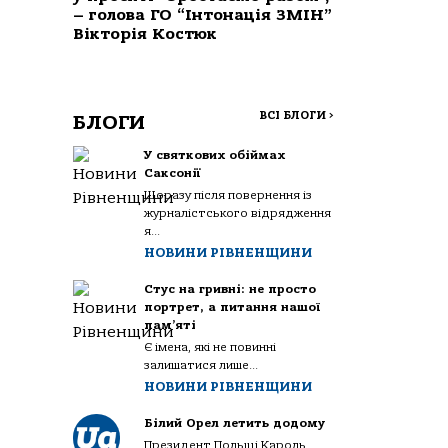
– голова ГО “Інтонація ЗМІН”
Вікторія Костюк
ВСІ БЛОГИ
>
БЛОГИ
У святкових обіймах
Саксонії
Щоразу після повернення із
журналістського відрядження
я...
НОВИНИ РІВНЕНЩИНИ
Стус на гривні: не просто
портрет, а питання нашої
пам’яті
Є імена, які не повинні
залишатися лише...
НОВИНИ РІВНЕНЩИНИ
Білий Орел летить додому
Президент Польщі Кароль