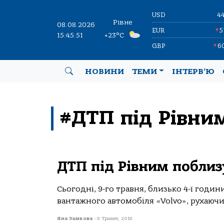
USD
4
Рівне
08.08.2026
EUR
5
▼
15:45:52
+23°C
GBP
6
▼
НОВИНИ
ТЕМИ
ІНТЕРВ’Ю
#ДТП під Рівни
ДТП під Рівним поблиз
Сьогодні, 9-го травня, близько 4-ї годин
вантажного автомобіля «Volvo», рухаючись
Яна Замкова
-
9 Травня, 2019