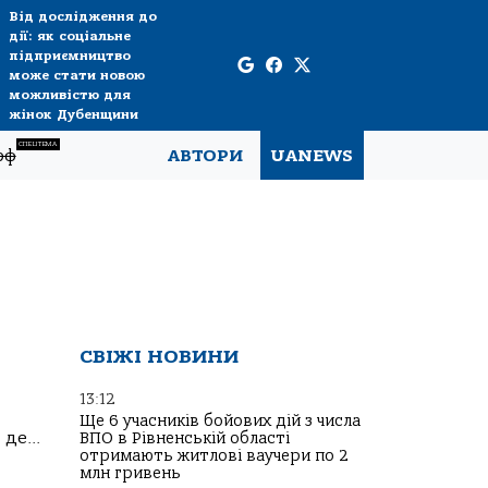
Від дослідження до
дії: як соціальне
підприємництво
може стати новою
можливістю для
жінок Дубенщини
СПЕЦТЕМА
рф
АВТОРИ
UANEWS
СВІЖІ НОВИНИ
13:12
Ще 6 учасників бойових дій з числа
де...
ВПО в Рівненській області
отримають житлові ваучери по 2
млн гривень