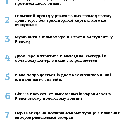
1
протягом цього тижня
Пільговий проїзд у рівненському громадському
2
транспорті без транспортної картки: кого це
стосується
3
Музиканти з кількох країн Європи виступлять у
Рівному
4
Двох Героїв утратила Рівненщина: сьогодні в
обласному центрі з ними попрощаються
5
Рівне попрощається із двома Захисниками, які
віддали життя на війні
6
Більше двохсот: стільки малюків народилося в
Рівненському пологовому в липні
7
Перше місце на Всеукраїнському турнірі з плавання
виборов рівненський ветеран