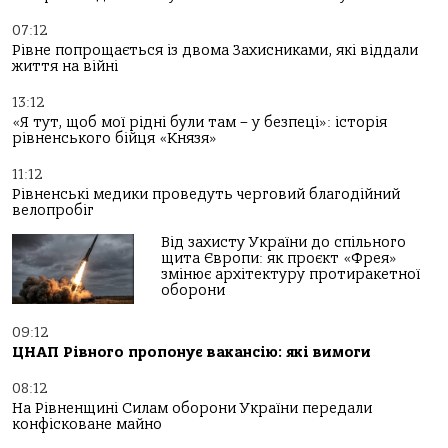
07:12
Рівне попрощається із двома Захисниками, які віддали
життя на війні
13:12
«Я тут, щоб мої рідні були там – у безпеці»: історія
рівненського бійця «Князя»
11:12
Рівненські медики проведуть черговий благодійний
велопробіг
Від захисту України до спільного
щита Європи: як проєкт «Фрея»
змінює архітектуру протиракетної
оборони
09:12
ЦНАП Рівного пропонує вакансію: які вимоги
08:12
На Рівненщині Силам оборони України передали
конфісковане майно