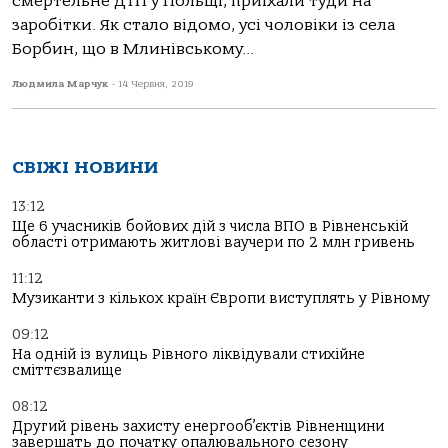
смертельне ДТП у Польщі, приїхали туди на
заробітки. Як стало відомо, усі чоловіки із села
Борбин, що в Млинівському...
Людмила Марчук
-
14 Червня, 2019
СВІЖІ НОВИНИ
13:12
Ще 6 учасників бойових дій з числа ВПО в Рівненській
області отримають житлові ваучери по 2 млн гривень
11:12
Музиканти з кількох країн Європи виступлять у Рівному
09:12
На одній із вулиць Рівного ліквідували стихійне
сміттєзвалище
08:12
Другий рівень захисту енергооб’єктів Рівненщини
завершать до початку опалювального сезону