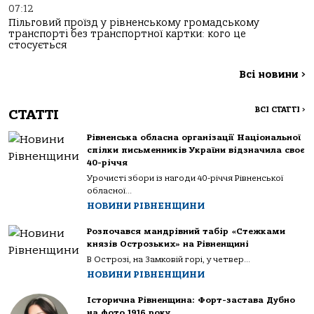
07:12
Пільговий проїзд у рівненському громадському
транспорті без транспортної картки: кого це
стосується
Всі новини
>
ВСІ СТАТТІ
>
СТАТТІ
Рівненська обласна організації Національної
спілки письменників України відзначила своє
40-річчя
Урочисті збори із нагоди 40-річчя Рівненської
обласної...
НОВИНИ РІВНЕНЩИНИ
Розпочався мандрівний табір «Стежками
князів Острозьких» на Рівненщині
В Острозі, на Замковій горі, у четвер...
НОВИНИ РІВНЕНЩИНИ
Історична Рівненщина: Форт-застава Дубно
на фото 1916 року