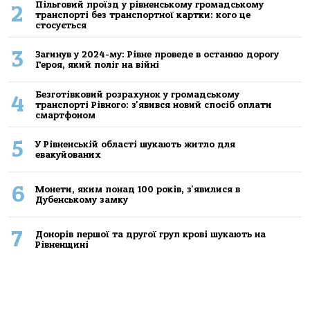
Пільговий проїзд у рівненському громадському
2
транспорті без транспортної картки: кого це
стосується
3
Загинув у 2024-му: Рівне проведе в останню дорогу
Героя, який поліг на війні
Безготівковий розрахунок у громадському
4
транспорті Рівного: з'явився новий спосіб оплати
смартфоном
5
У Рівненській області шукають житло для
евакуйованих
6
Монети, яким понад 100 років, з'явилися в
Дубенському замку
7
Донорів першої та другої груп крові шукають на
Рівненщині