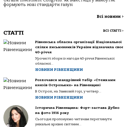
Ukraine Investment Congress: як інвестиції у майбутнє
формують нові стандарти галузі
Всі новини
>
ВСІ СТАТТІ
>
СТАТТІ
Рівненська обласна організації Національної
спілки письменників України відзначила своє
40-річчя
Урочисті збори із нагоди 40-річчя Рівненської
обласної...
НОВИНИ РІВНЕНЩИНИ
Розпочався мандрівний табір «Стежками
князів Острозьких» на Рівненщині
В Острозі, на Замковій горі, у четвер...
НОВИНИ РІВНЕНЩИНИ
Історична Рівненщина: Форт-застава Дубно
на фото 1916 року
Сьогодні пропонуємо читачам переглянути
унікальні архівні світлини...