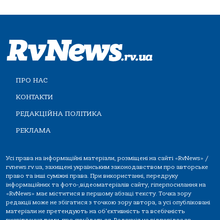
ПРО НАС
КОНТАКТИ
РЕДАКЦІЙНА ПОЛІТИКА
РЕКЛАМА
Усі права на інформаційні матеріали, розміщені на сайті «RvNews» /
rvnews.rv.ua, захищені українським законодавством про авторське
право та інші суміжні права. При використанні, передруку
інформаційних та фото-,відеоматеріалів сайту, гіперпосилання на
«RvNews» має міститися в першому абзаці тексту. Точка зору
редакції може не збігатися з точкою зору автора, а усі опубліковані
матеріали не претендують на об'єктивність та всебічність