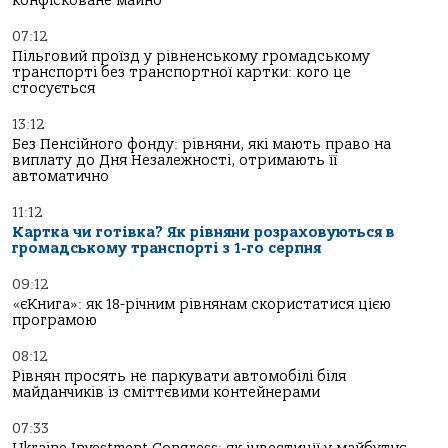
конфісковане майно
07:12
Пільговий проїзд у рівненському громадському
транспорті без транспортної картки: кого це
стосується
13:12
Без Пенсійного фонду: рівняни, які мають право на
виплату до Дня Незалежності, отримають її
автоматично
11:12
Картка чи готівка? Як рівняни розраховуються в
громадському транспорті з 1-го серпня
09:12
«єКнига»: як 18-річним рівнянам скористатися цією
програмою
08:12
Рівнян просять не паркувати автомобілі біля
майданчиків із сміттєвими контейнерами
07:33