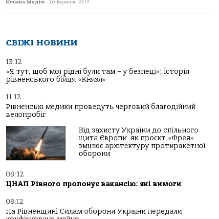
Юліана Медічі
-
20 Вересня, 2017
СВІЖІ НОВИНИ
13:12
«Я тут, щоб мої рідні були там – у безпеці»: історія
рівненського бійця «Князя»
11:12
Рівненські медики проведуть черговий благодійний
велопробіг
Від захисту України до спільного
щита Європи: як проєкт «Фрея»
змінює архітектуру протиракетної
оборони
09:12
ЦНАП Рівного пропонує вакансію: які вимоги
08:12
На Рівненщині Силам оборони України передали