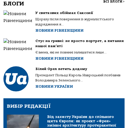
ВСІ БЛОГИ
>
БЛОГИ
У святкових обіймах Саксонії
Щоразу після повернення із журналістського
відрядження я...
НОВИНИ РІВНЕНЩИНИ
Стус на гривні: не просто портрет, а питання
нашої пам’яті
Є імена, які не повинні залишатися лише...
НОВИНИ РІВНЕНЩИНИ
Білий Орел летить додому
Президент Польщі Кароль Навроцький позбавив
Володимира Зеленського...
НОВИНИ УКРАЇНИ
ВИБІР РЕДАКЦІЇ
Від захисту України до спільного
щита Європи: як проєкт «Фрея»
змінює архітектуру протиракетної