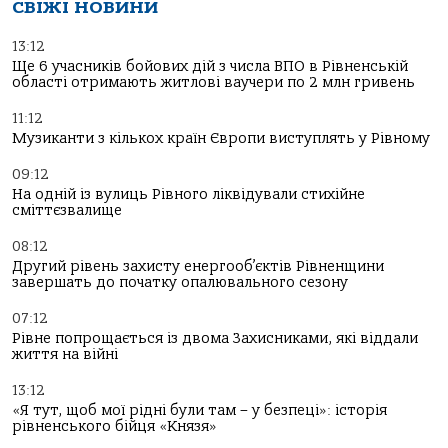
СВІЖІ НОВИНИ
13:12
Ще 6 учасників бойових дій з числа ВПО в Рівненській
області отримають житлові ваучери по 2 млн гривень
11:12
Музиканти з кількох країн Європи виступлять у Рівному
09:12
На одній із вулиць Рівного ліквідували стихійне
сміттєзвалище
08:12
Другий рівень захисту енергооб’єктів Рівненщини
завершать до початку опалювального сезону
07:12
Рівне попрощається із двома Захисниками, які віддали
життя на війні
13:12
«Я тут, щоб мої рідні були там – у безпеці»: історія
рівненського бійця «Князя»