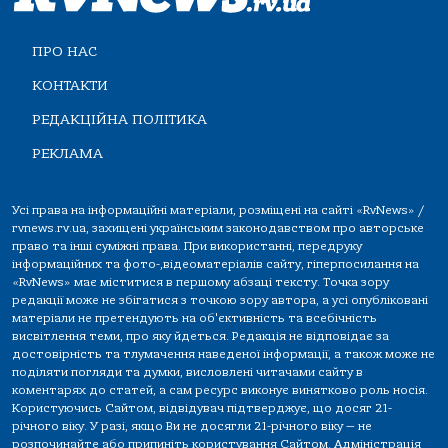
ПРО НАС
КОНТАКТИ
РЕДАКЦІЙНА ПОЛІТИКА
РЕКЛАМА
Усі права на інформаційні матеріали, розміщені на сайті «RvNews» /
rvnews.rv.ua, захищені українським законодавством про авторське
право та інші суміжні права. При використанні, передруку
інформаційних та фото-,відеоматеріалів сайту, гіперпосилання на
«RvNews» має міститися в першому абзаці тексту. Точка зору
редакції може не збігатися з точкою зору автора, а усі опубліковані
матеріали не претендують на об'єктивність та всебічність
висвітлення теми, про яку йдеться. Редакція не відповідає за
достовірність та тлумачення наведеної інформації, а також може не
поділяти погляди та думки, висловлені читачами сайту в
коментарях до статей, а сам ресурс виконує винятково роль носія.
Користуючись Сайтом, відвідувач підтверджує, що досяг 21-
річного віку. У разі, якщо Ви не досягли 21-річного віку — не
розпочинайте або припиніть користування Сайтом. Адміністрація