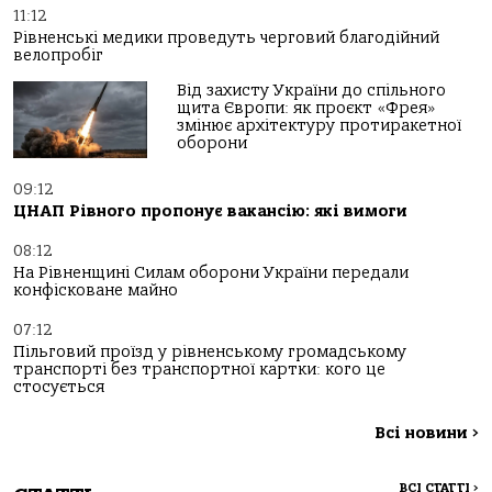
11:12
Рівненські медики проведуть черговий благодійний
велопробіг
Від захисту України до спільного
щита Європи: як проєкт «Фрея»
змінює архітектуру протиракетної
оборони
09:12
ЦНАП Рівного пропонує вакансію: які вимоги
08:12
На Рівненщині Силам оборони України передали
конфісковане майно
07:12
Пільговий проїзд у рівненському громадському
транспорті без транспортної картки: кого це
стосується
Всі новини
>
ВСІ СТАТТІ
>