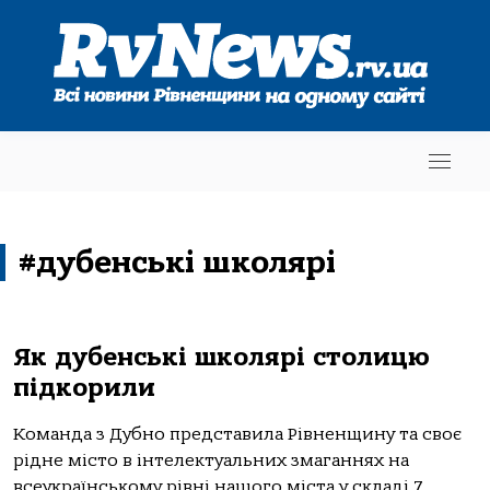
#дубенські школярі
Як дубенські школярі столицю
підкорили
Команда з Дубно представила Рівненщину та своє
рідне місто в інтелектуальних змаганнях на
всеукраїнському рівні нашого міста у складі 7