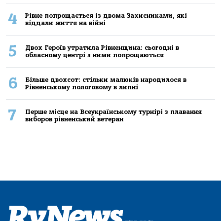
4
Рівне попрощається із двома Захисниками, які
віддали життя на війні
5
Двох Героїв утратила Рівненщина: сьогодні в
обласному центрі з ними попрощаються
6
Більше двохсот: стільки малюків народилося в
Рівненському пологовому в липні
7
Перше місце на Всеукраїнському турнірі з плавання
виборов рівненський ветеран