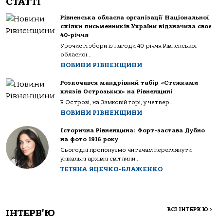
СТАТТІ
Рівненська обласна організації Національної
спілки письменників України відзначила своє
40-річчя
Урочисті збори із нагоди 40-річчя Рівненської
обласної...
НОВИНИ РІВНЕНЩИНИ
Розпочався мандрівний табір «Стежками
князів Острозьких» на Рівненщині
В Острозі, на Замковій горі, у четвер...
НОВИНИ РІВНЕНЩИНИ
Історична Рівненщина: Форт-застава Дубно
на фото 1916 року
Сьогодні пропонуємо читачам переглянути
унікальні архівні світлини...
ТЕТЯНА ЯЦЕЧКО-БЛАЖЕНКО
ВСІ ІНТЕРВ'Ю
>
ІНТЕРВ'Ю