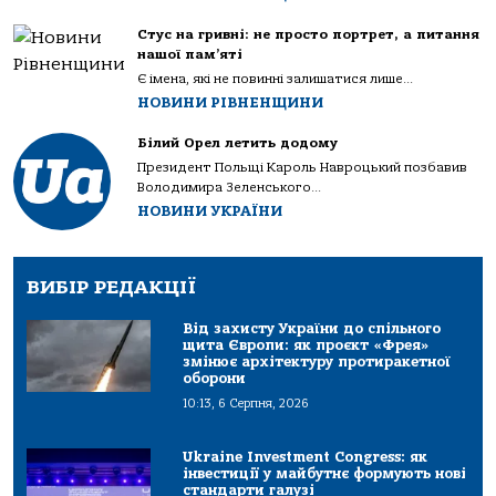
Стус на гривні: не просто портрет, а питання
нашої пам’яті
Є імена, які не повинні залишатися лише...
НОВИНИ РІВНЕНЩИНИ
Білий Орел летить додому
Президент Польщі Кароль Навроцький позбавив
Володимира Зеленського...
НОВИНИ УКРАЇНИ
ВИБІР РЕДАКЦІЇ
Від захисту України до спільного
щита Європи: як проєкт «Фрея»
змінює архітектуру протиракетної
оборони
10:13, 6 Серпня, 2026
Ukraine Investment Congress: як
інвестиції у майбутнє формують нові
стандарти галузі