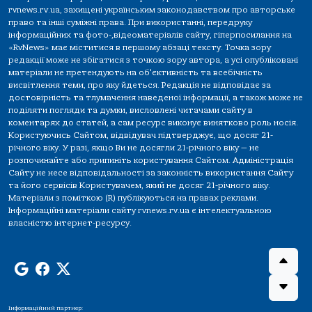
rvnews.rv.ua, захищені українським законодавством про авторське
право та інші суміжні права. При використанні, передруку
інформаційних та фото-,відеоматеріалів сайту, гіперпосилання на
«RvNews» має міститися в першому абзаці тексту. Точка зору
редакції може не збігатися з точкою зору автора, а усі опубліковані
матеріали не претендують на об'єктивність та всебічність
висвітлення теми, про яку йдеться. Редакція не відповідає за
достовірність та тлумачення наведеної інформації, а також може не
поділяти погляди та думки, висловлені читачами сайту в
коментарях до статей, а сам ресурс виконує винятково роль носія.
Користуючись Сайтом, відвідувач підтверджує, що досяг 21-
річного віку. У разі, якщо Ви не досягли 21-річного віку — не
розпочинайте або припиніть користування Сайтом. Адміністрація
Сайту не несе відповідальності за законність використання Сайту
та його сервісів Користувачем, який не досяг 21-річного віку.
Матеріали з поміткою (R) публікуються на правах реклами.
Інформаційні матеріали сайту rvnews.rv.ua є інтелектуальною
власністю інтернет-ресурсу.
Інформаційний партнер: