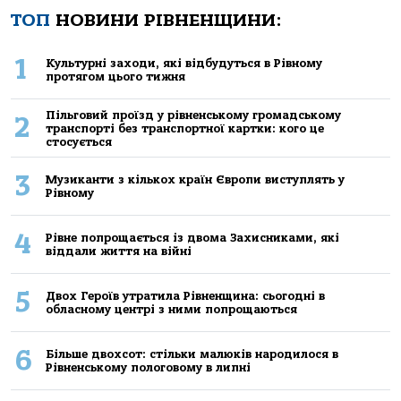
ТОП
НОВИНИ РІВНЕНЩИНИ:
1
Культурні заходи, які відбудуться в Рівному
протягом цього тижня
Пільговий проїзд у рівненському громадському
2
транспорті без транспортної картки: кого це
стосується
3
Музиканти з кількох країн Європи виступлять у
Рівному
4
Рівне попрощається із двома Захисниками, які
віддали життя на війні
5
Двох Героїв утратила Рівненщина: сьогодні в
обласному центрі з ними попрощаються
6
Більше двохсот: стільки малюків народилося в
Рівненському пологовому в липні