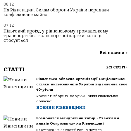
08:12
На Рівненщині Силам оборони України передали
конфісковане майно
07:12
Пільговий проїзд у рівненському громадському
транспорті без транспортної картки: кого це
стосується
Всі новини
>
ВСІ СТАТТІ
>
СТАТТІ
Рівненська обласна організації Національної
спілки письменників України відзначила своє
40-річчя
Урочисті збори із нагоди 40-річчя Рівненської
обласної...
НОВИНИ РІВНЕНЩИНИ
Розпочався мандрівний табір «Стежками
князів Острозьких» на Рівненщині
В Острозі, на Замковій горі, у четвер...