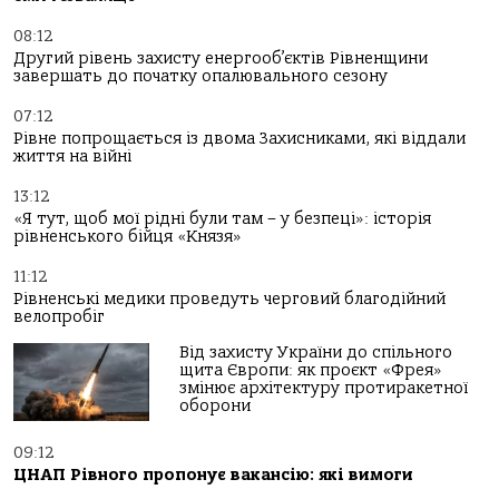
08:12
Другий рівень захисту енергооб’єктів Рівненщини
завершать до початку опалювального сезону
07:12
Рівне попрощається із двома Захисниками, які віддали
життя на війні
13:12
«Я тут, щоб мої рідні були там – у безпеці»: історія
рівненського бійця «Князя»
11:12
Рівненські медики проведуть черговий благодійний
велопробіг
Від захисту України до спільного
щита Європи: як проєкт «Фрея»
змінює архітектуру протиракетної
оборони
09:12
ЦНАП Рівного пропонує вакансію: які вимоги