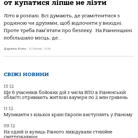
от купатися ліпше не лізти
Літо в розпалі. Всі думають, де усамітнитися з
родиною чи друзями, щоб відпочити у вихідні.
Проте треба пам’ятати про безпеку. На Рівненщині
побільшало місць, де...
Дарина Ясна
-
15 Липня, 2018
СВІЖІ НОВИНИ
13:12
Ще 6 учасників бойових дій з числа ВПО в Рівненській
області отримають житлові ваучери по 2 млн гривень
11:12
Музиканти з кількох країн Європи виступлять у Рівному
09:12
На одній із вулиць Рівного ліквідували стихійне
сміттєзвалище