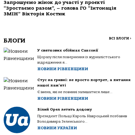
Запрошуємо жінок до участі у проєкті
“Зростаємо разом”, – голова ГО “Інтонація
ЗМІН” Вікторія Костюк
ВСІ БЛОГИ
>
БЛОГИ
У святкових обіймах Саксонії
Щоразу після повернення із журналістського
відрядження я...
НОВИНИ РІВНЕНЩИНИ
Стус на гривні: не просто портрет, а питання
нашої пам’яті
Є імена, які не повинні залишатися лише...
НОВИНИ РІВНЕНЩИНИ
Білий Орел летить додому
Президент Польщі Кароль Навроцький позбавив
Володимира Зеленського...
НОВИНИ УКРАЇНИ