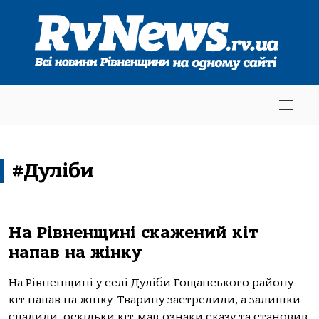
#Дуліби
На Рівненщині скажений кіт
напав на жінку
На Рівненщині у селі Дуліби Гощанського району
кіт напав на жінку. Тварину застрелили, а залишки
спалили, оскільки кіт мав ознаки сказу та становив