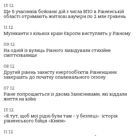
13:12
Ще 6 учасників бойових дій з числа ВПО в Рівненській
області отримають житлові ваучери по 2 млн гривень
11:12
Музиканти з кількох країн Європи виступлять у Рівному
09:12
На одній із вулиць Рівного ліквідували стихійне
сміттєзвалище
08:12
Другий рівень захисту енергооб’єктів Рівненщини
завершать до початку опалювального сезону
07:12
Рівне попрощається із двома Захисниками, які віддали
життя на війні
13:12
«Я тут, щоб мої рідні були там – у безпеці»: історія
рівненського бійця «Князя»
11:12