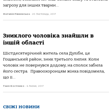
загрозу для інших тварин...
Наталія Рівненська
-
20 Листопада, 2017
Зниклого чоловіка знайшли в
іншій області
Шістдесятирічний житель села Дуліби, це
Гощанський район, зник третього липня. Коли
чоловік не повернувся додому, на сполох забила
його сестра. Правоохоронцям жінка повідомила,
що її...
Таня Костенко
-
4 Липня, 2017
СВІЖІ НОВИНИ