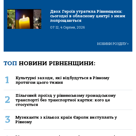
Двох Героїв утратила Рівненщина:
сьогодні в обласному центрі з ними
попрощаються
07:12, 4 Серпня, 2026
НОВИНИ РОЗДІЛУ
>
ТОП
НОВИНИ РІВНЕНЩИНИ:
1
Культурні заходи, які відбудуться в Рівному
протягом цього тижня
Пільговий проїзд у рівненському громадському
2
транспорті без транспортної картки: кого це
стосується
3
Музиканти з кількох країн Європи виступлять у
Рівному