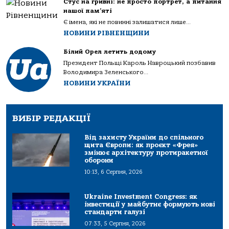
Стус на гривні: не просто портрет, а питання
нашої пам’яті
Є імена, які не повинні залишатися лише...
НОВИНИ РІВНЕНЩИНИ
Білий Орел летить додому
Президент Польщі Кароль Навроцький позбавив
Володимира Зеленського...
НОВИНИ УКРАЇНИ
ВИБІР РЕДАКЦІЇ
Від захисту України до спільного
щита Європи: як проєкт «Фрея»
змінює архітектуру протиракетної
оборони
10:13, 6 Серпня, 2026
Ukraine Investment Congress: як
інвестиції у майбутнє формують нові
стандарти галузі
07:33, 5 Серпня, 2026