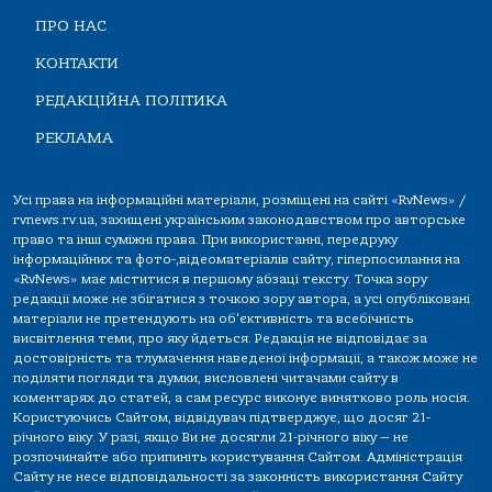
ПРО НАС
КОНТАКТИ
РЕДАКЦІЙНА ПОЛІТИКА
РЕКЛАМА
Усі права на інформаційні матеріали, розміщені на сайті «RvNews» /
rvnews.rv.ua, захищені українським законодавством про авторське
право та інші суміжні права. При використанні, передруку
інформаційних та фото-,відеоматеріалів сайту, гіперпосилання на
«RvNews» має міститися в першому абзаці тексту. Точка зору
редакції може не збігатися з точкою зору автора, а усі опубліковані
матеріали не претендують на об'єктивність та всебічність
висвітлення теми, про яку йдеться. Редакція не відповідає за
достовірність та тлумачення наведеної інформації, а також може не
поділяти погляди та думки, висловлені читачами сайту в
коментарях до статей, а сам ресурс виконує винятково роль носія.
Користуючись Сайтом, відвідувач підтверджує, що досяг 21-
річного віку. У разі, якщо Ви не досягли 21-річного віку — не
розпочинайте або припиніть користування Сайтом. Адміністрація
Сайту не несе відповідальності за законність використання Сайту