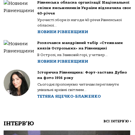
Рівненська обласна організації Національної
спілки письменників України відзначила своє
40-річчя
Урочисті збори із нагоди 40-річчя Рівненської
обласної...
НОВИНИ РІВНЕНЩИНИ
Розпочався мандрівний табір «Стежками
князів Острозьких» на Рівненщині
В Острозі, на Замковій горі, у четвер...
НОВИНИ РІВНЕНЩИНИ
Історична Рівненщина: Форт-застава Дубно
на фото 1916 року
Сьогодні пропонуємо читачам переглянути
унікальні архівні світлини...
ТЕТЯНА ЯЦЕЧКО-БЛАЖЕНКО
ВСІ ІНТЕРВ'Ю
>
ІНТЕРВ'Ю