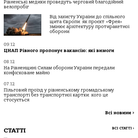
Рівненські медики проведуть черговий благодійний
велопробіг
Від захисту України до спільного
щита Європи: як проєкт «Фрея»
змінює архітектуру протиракетної
оборони
09:12
ЦНАП Рівного пропонує вакансію: які вимоги
08:12
На Рівненщині Силам оборони України передали
конфісковане майно
07:12
Пільговий проїзд у рівненському громадському
транспорті без транспортної картки: кого це
стосується
Всі новини
>
ВСІ СТАТТІ
>
СТАТТІ