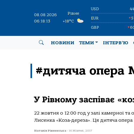
USD
4
Рівне
08.08.2026
EUR
5
▼
06:18:13
+18°C
GBP
6
▼
НОВИНИ
ТЕМИ
ІНТЕРВ’Ю
#дитяча опера 
У Рівному заспіває «ко
22 жовтня о 12:00 год у залі камерної т
Лисенка «Коза-дереза». Ця дитяча опера на
Наталія Рівненська
-
16 Жовтня, 2017