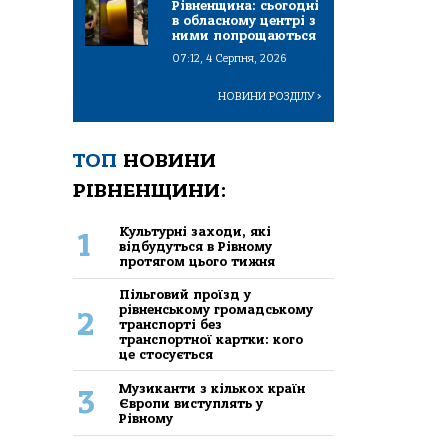
Рівненщина: сьогодні
в обласному центрі з
ними попрощаються
07:12, 4 Серпня, 2026
НОВИНИ РОЗДІЛУ
>
ТОП
НОВИНИ
РІВНЕНЩИНИ:
Культурні заходи, які
1
відбудуться в Рівному
протягом цього тижня
Пільговий проїзд у
рівненському громадському
2
транспорті без
транспортної картки: кого
це стосується
Музиканти з кількох країн
3
Європи виступлять у
Рівному