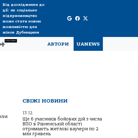
Від дослідження до
дії: як соціальне
підприємництво
може стати новою
можливістю для
жінок Дубенщини
СПЕЦТЕМА
рф
АВТОРИ
UANEWS
СВІЖІ НОВИНИ
13:12
оли
Ще 6 учасників бойових дій з числа
ВПО в Рівненській області
отримають житлові ваучери по 2
млн гривень