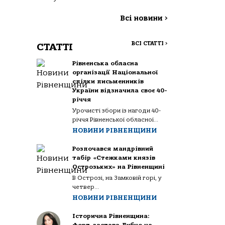
Всі новини
>
ВСІ СТАТТІ
>
СТАТТІ
Рівненська обласна
організації Національної
спілки письменників
України відзначила своє 40-
річчя
Урочисті збори із нагоди 40-
річчя Рівненської обласної...
НОВИНИ РІВНЕНЩИНИ
Розпочався мандрівний
табір «Стежками князів
Острозьких» на Рівненщині
В Острозі, на Замковій горі, у
четвер...
НОВИНИ РІВНЕНЩИНИ
Історична Рівненщина: