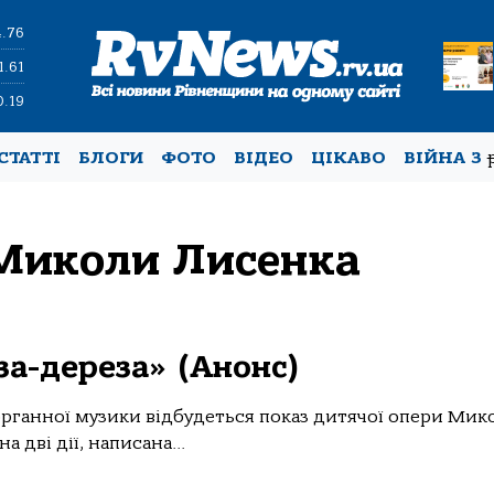
4.76
1.61
0.19
СТАТТІ
БЛОГИ
ФОТО
ВІДЕО
ЦІКАВО
ВІЙНА З
Миколи Лисенка
за-дереза» (Анонс)
а органної музики відбудеться показ дитячої опери Мик
 дві дії, написана...