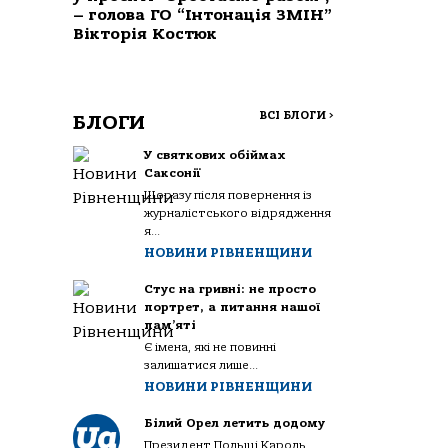
– голова ГО “Інтонація ЗМІН”
Вікторія Костюк
ВСІ БЛОГИ
>
БЛОГИ
У святкових обіймах
Саксонії
Щоразу після повернення із
журналістського відрядження
я...
НОВИНИ РІВНЕНЩИНИ
Стус на гривні: не просто
портрет, а питання нашої
пам’яті
Є імена, які не повинні
залишатися лише...
НОВИНИ РІВНЕНЩИНИ
Білий Орел летить додому
Президент Польщі Кароль