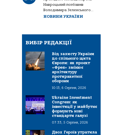
Навроцький позбавив
Володимира Зеленського...
НОВИНИ УКРАЇНИ
ВИБІР РЕДАКЦІЇ
Від захисту України
до спільного щита
Європи: як проєкт
«Фрея» змінює
архітектуру
протиракетної
оборони
10:13, 6 Серпня, 2026
Ukraine Investment
Congress: як
інвестиції у майбутнє
формують нові
стандарти галузі
07:33, 5 Серпня, 2026
Двох Героїв утратила