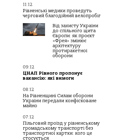
11:12
Рівненські медики проведуть
черговий благодійний велопробіг
Від захисту України
до спільного щита
Європи: як проєкт
«Фрея» змінює
архітектуру
протиракетної
оборони
09:12
ЦНАП Рівного пропонує
вакансію: які вимоги
08:12
На Рівненщині Силам оборони
України передали конфісковане
майно
07:12
Пільговий проїзд у рівненському
громадському транспорті без
транспортної картки: кого це
стосується