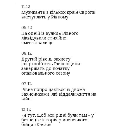
11:12
Музиканти з кількох країн Європи
виступлять у Рівному
09:12
На одній із вулиць Рівного
ліквідували стихійне
сміттєзвалище
08:12
Другий рівень захисту
енергооб’єктів Рівненщини
завершать до початку
опалювального сезону
07:12
Рівне попрощається із двома
Захисниками, які віддали життя на
війні
13:12
«Я тут, щоб мої рідні були там – у
безпеці»: історія рівненського
бійця «Князя»