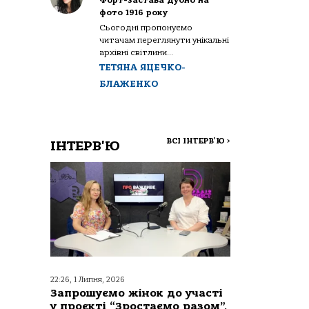
Форт-застава Дубно на
фото 1916 року
Сьогодні пропонуємо
читачам переглянути унікальні
архівні світлини...
ТЕТЯНА ЯЦЕЧКО-
БЛАЖЕНКО
ВСІ ІНТЕРВ'Ю
>
ІНТЕРВ'Ю
22:26, 1 Липня, 2026
Запрошуємо жінок до участі
у проєкті “Зростаємо разом”,