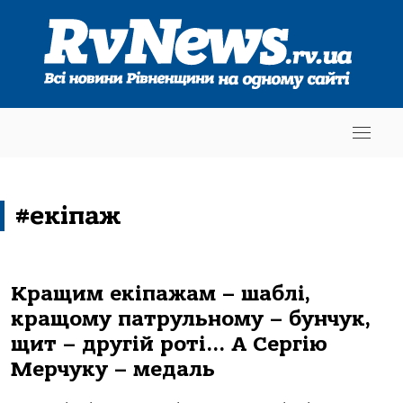
#екіпаж
Кращим екіпажам – шаблі,
кращому патрульному – бунчук,
щит – другій роті… А Сергію
Мерчуку – медаль