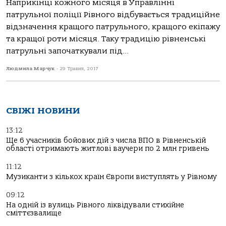
Наприкінці кожного місяця в Управлінні
патрульної поліції Рівного відбувається традиційне
відзначення кращого патрульного, кращого екіпажу
та кращої роти місяця. Таку традицію рівненські
патрульні започаткували під...
Людмила Марчук
-
29 Травня, 2017
СВІЖІ НОВИНИ
13:12
Ще 6 учасників бойових дій з числа ВПО в Рівненській
області отримають житлові ваучери по 2 млн гривень
11:12
Музиканти з кількох країн Європи виступлять у Рівному
09:12
На одній із вулиць Рівного ліквідували стихійне
сміттєзвалище