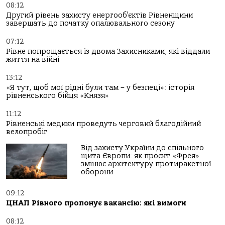
08:12
Другий рівень захисту енергооб’єктів Рівненщини
завершать до початку опалювального сезону
07:12
Рівне попрощається із двома Захисниками, які віддали
життя на війні
13:12
«Я тут, щоб мої рідні були там – у безпеці»: історія
рівненського бійця «Князя»
11:12
Рівненські медики проведуть черговий благодійний
велопробіг
Від захисту України до спільного
щита Європи: як проєкт «Фрея»
змінює архітектуру протиракетної
оборони
09:12
ЦНАП Рівного пропонує вакансію: які вимоги
08:12