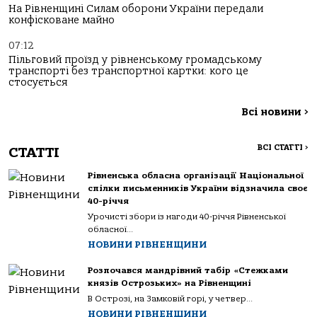
На Рівненщині Силам оборони України передали
конфісковане майно
07:12
Пільговий проїзд у рівненському громадському
транспорті без транспортної картки: кого це
стосується
Всі новини
>
ВСІ СТАТТІ
>
СТАТТІ
Рівненська обласна організації Національної
спілки письменників України відзначила своє
40-річчя
Урочисті збори із нагоди 40-річчя Рівненської
обласної...
НОВИНИ РІВНЕНЩИНИ
Розпочався мандрівний табір «Стежками
князів Острозьких» на Рівненщині
В Острозі, на Замковій горі, у четвер...
НОВИНИ РІВНЕНЩИНИ