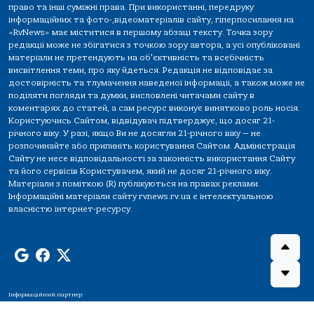
право та інші суміжні права. При використанні, передруку
інформаційних та фото-,відеоматеріалів сайту, гіперпосилання на
«RvNews» має міститися в першому абзаці тексту. Точка зору
редакції може не збігатися з точкою зору автора, а усі опубліковані
матеріали не претендують на об'єктивність та всебічність
висвітлення теми, про яку йдеться. Редакція не відповідає за
достовірність та тлумачення наведеної інформації, а також може не
поділяти погляди та думки, висловлені читачами сайту в
коментарях до статей, а сам ресурс виконує винятково роль носія.
Користуючись Сайтом, відвідувач підтверджує, що досяг 21-
річного віку. У разі, якщо Ви не досягли 21-річного віку — не
розпочинайте або припиніть користування Сайтом. Адміністрація
Сайту не несе відповідальності за законність використання Сайту
та його сервісів Користувачем, який не досяг 21-річного віку.
Матеріали з поміткою (R) публікуються на правах реклами.
Інформаційні матеріали сайту rvnews.rv.ua є інтелектуальною
власністю інтернет-ресурсу.
Інформаційний партнер: