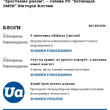
“Зростаємо разом”, – голова ГО “Інтонація
ЗМІН” Вікторія Костюк
ВСІ БЛОГИ
>
БЛОГИ
У святкових обіймах Саксонії
Щоразу після повернення із журналістського
відрядження я...
НОВИНИ РІВНЕНЩИНИ
Стус на гривні: не просто портрет, а питання
нашої пам’яті
Є імена, які не повинні залишатися лише...
НОВИНИ РІВНЕНЩИНИ
Білий Орел летить додому
Президент Польщі Кароль Навроцький позбавив
Володимира Зеленського...
НОВИНИ УКРАЇНИ