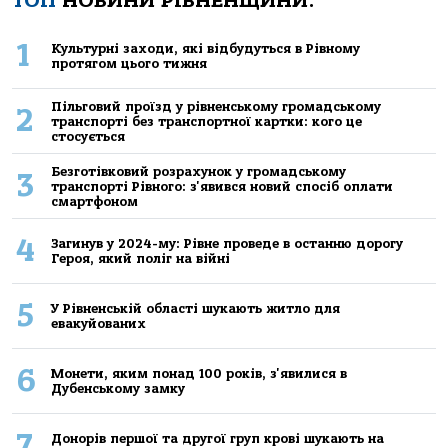
ТОП
НОВИНИ РІВНЕНЩИНИ:
1
Культурні заходи, які відбудуться в Рівному
протягом цього тижня
Пільговий проїзд у рівненському громадському
2
транспорті без транспортної картки: кого це
стосується
Безготівковий розрахунок у громадському
3
транспорті Рівного: з'явився новий спосіб оплати
смартфоном
4
Загинув у 2024-му: Рівне проведе в останню дорогу
Героя, який поліг на війні
5
У Рівненській області шукають житло для
евакуйованих
6
Монети, яким понад 100 років, з'явилися в
Дубенському замку
7
Донорів першої та другої груп крові шукають на