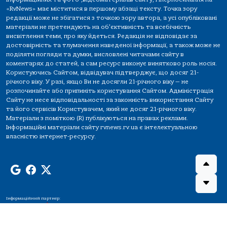
«RvNews» має міститися в першому абзаці тексту. Точка зору
редакції може не збігатися з точкою зору автора, а усі опубліковані
матеріали не претендують на об'єктивність та всебічність
висвітлення теми, про яку йдеться. Редакція не відповідає за
достовірність та тлумачення наведеної інформації, а також може не
поділяти погляди та думки, висловлені читачами сайту в
коментарях до статей, а сам ресурс виконує винятково роль носія.
Користуючись Сайтом, відвідувач підтверджує, що досяг 21-
річного віку. У разі, якщо Ви не досягли 21-річного віку — не
розпочинайте або припиніть користування Сайтом. Адміністрація
Сайту не несе відповідальності за законність використання Сайту
та його сервісів Користувачем, який не досяг 21-річного віку.
Матеріали з поміткою (R) публікуються на правах реклами.
Інформаційні матеріали сайту rvnews.rv.ua є інтелектуальною
власністю інтернет-ресурсу.
Інформаційний партнер: