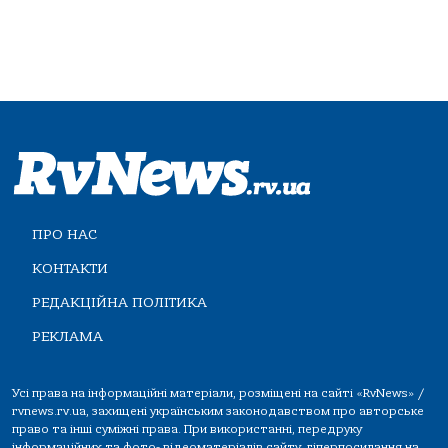
ПРО НАС
КОНТАКТИ
РЕДАКЦІЙНА ПОЛІТИКА
РЕКЛАМА
Усі права на інформаційні матеріали, розміщені на сайті «RvNews» /
rvnews.rv.ua, захищені українським законодавством про авторське
право та інші суміжні права. При використанні, передруку
інформаційних та фото-,відеоматеріалів сайту, гіперпосилання на