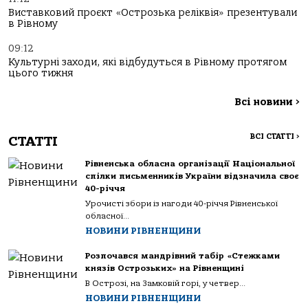
Виставковий проєкт «Острозька реліквія» презентували
в Рівному
09:12
Культурні заходи, які відбудуться в Рівному протягом
цього тижня
Всі новини
>
ВСІ СТАТТІ
>
СТАТТІ
Рівненська обласна організації Національної
спілки письменників України відзначила своє
40-річчя
Урочисті збори із нагоди 40-річчя Рівненської
обласної...
НОВИНИ РІВНЕНЩИНИ
Розпочався мандрівний табір «Стежками
князів Острозьких» на Рівненщині
В Острозі, на Замковій горі, у четвер...
НОВИНИ РІВНЕНЩИНИ