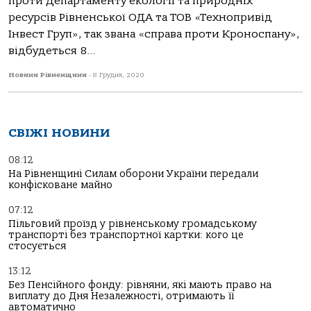
проти Департаменту екології та природніх
ресурсів Рівненської ОДА та ТОВ «Технопривід
Інвест Груп», так звана «справа проти Кроноспану»,
відбудеться 8...
Новини Рівненщини
-
8 Грудня, 2020
СВІЖІ НОВИНИ
08:12
На Рівненщині Силам оборони України передали
конфісковане майно
07:12
Пільговий проїзд у рівненському громадському
транспорті без транспортної картки: кого це
стосується
13:12
Без Пенсійного фонду: рівняни, які мають право на
виплату до Дня Незалежності, отримають її
автоматично