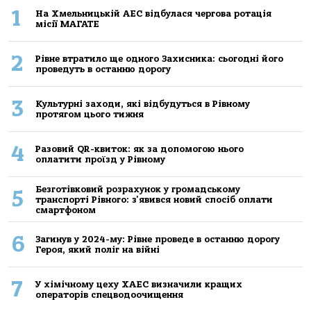
1
На Хмельницькій АЕС відбулася чергова ротація
місії МАГАТЕ
2
Рівне втратило ще одного Захисника: сьогодні його
проведуть в останню дорогу
3
Культурні заходи, які відбудуться в Рівному
протягом цього тижня
4
Разовий QR-квиток: як за допомогою нього
оплатити проїзд у Рівному
Безготівковий розрахунок у громадському
5
транспорті Рівного: з'явився новий спосіб оплати
смартфоном
6
Загинув у 2024-му: Рівне проведе в останню дорогу
Героя, який поліг на війні
7
У хімічному цеху ХАЕС визначили кращих
операторів спецводоочищення