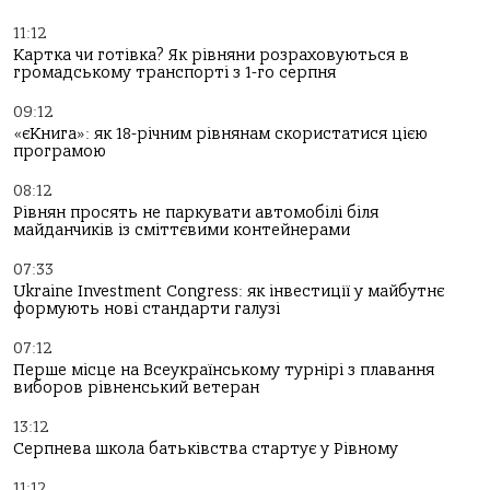
11:12
Картка чи готівка? Як рівняни розраховуються в
громадському транспорті з 1-го серпня
09:12
«єКнига»: як 18-річним рівнянам скористатися цією
програмою
08:12
Рівнян просять не паркувати автомобілі біля
майданчиків із сміттєвими контейнерами
07:33
Ukraine Investment Congress: як інвестиції у майбутнє
формують нові стандарти галузі
07:12
Перше місце на Всеукраїнському турнірі з плавання
виборов рівненський ветеран
13:12
Серпнева школа батьківства стартує у Рівному
11:12