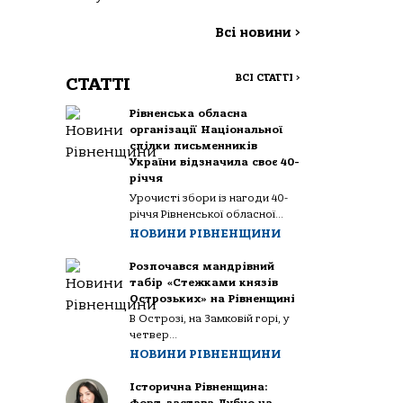
Всі новини
>
ВСІ СТАТТІ
>
СТАТТІ
Рівненська обласна
організації Національної
спілки письменників
України відзначила своє 40-
річчя
Урочисті збори із нагоди 40-
річчя Рівненської обласної...
НОВИНИ РІВНЕНЩИНИ
Розпочався мандрівний
табір «Стежками князів
Острозьких» на Рівненщині
В Острозі, на Замковій горі, у
четвер...
НОВИНИ РІВНЕНЩИНИ
Історична Рівненщина: