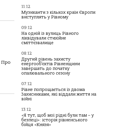
11:12
Музиканти з кількох країн Європи
виступлять у Рівному
09:12
На одній із вулиць Рівного
ліквідували стихійне
сміттєзвалище
08:12
Другий рівень захисту
. Про
енергооб’єктів Рівненщини
завершать до початку
опалювального сезону
07:12
Рівне попрощається із двома
Захисниками, які віддали життя на
війні
13:12
«Я тут, щоб мої рідні були там – у
безпеці»: історія рівненського
бійця «Князя»