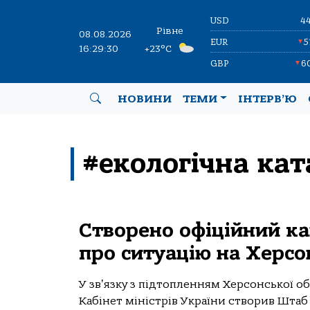
USD
4
Рівне
08.08.2026
EUR
5
▼
16:29:30
+23°C
GBP
6
▼
НОВИНИ
ТЕМИ
ІНТЕРВ’Ю
#екологічна ка
Створено офіційний к
про ситуацію на Херс
У звʼязку з підтопленням Херсонської о
Кабінет міністрів України створив Штаб 