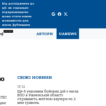
Від дослідження до
дії: як соціальне
підприємництво
може стати новою
можливістю для
жінок Дубенщини
СПЕЦТЕМА
рф
АВТОРИ
UANEWS
єю
СВІЖІ НОВИНИ
13:12
Ще 6 учасників бойових дій з числа
ВПО в Рівненській області
 ГЕС
отримають житлові ваучери по 2
ацює
млн гривень