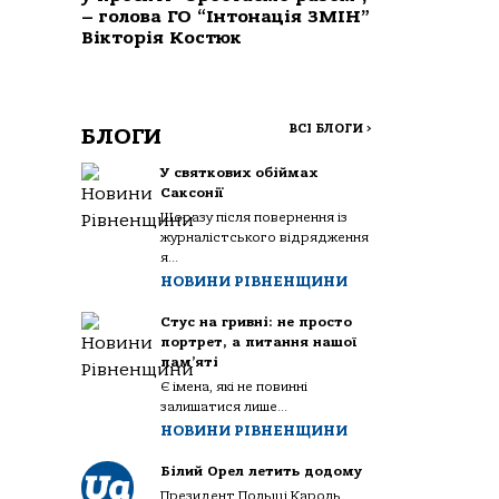
– голова ГО “Інтонація ЗМІН”
Вікторія Костюк
ВСІ БЛОГИ
>
БЛОГИ
У святкових обіймах
Саксонії
Щоразу після повернення із
журналістського відрядження
я...
НОВИНИ РІВНЕНЩИНИ
Стус на гривні: не просто
портрет, а питання нашої
пам’яті
Є імена, які не повинні
залишатися лише...
НОВИНИ РІВНЕНЩИНИ
Білий Орел летить додому
Президент Польщі Кароль