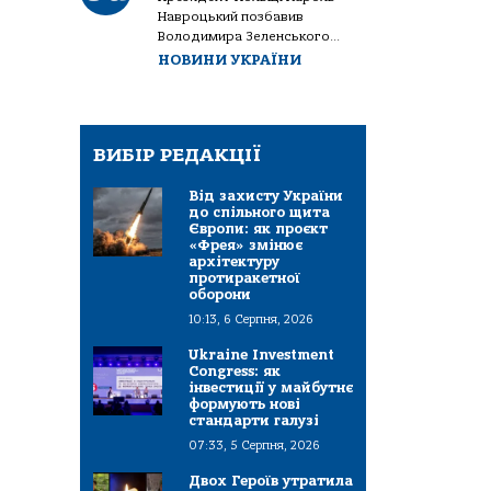
Навроцький позбавив
Володимира Зеленського...
НОВИНИ УКРАЇНИ
ВИБІР РЕДАКЦІЇ
Від захисту України
до спільного щита
Європи: як проєкт
«Фрея» змінює
архітектуру
протиракетної
оборони
10:13, 6 Серпня, 2026
Ukraine Investment
Congress: як
інвестиції у майбутнє
формують нові
стандарти галузі
07:33, 5 Серпня, 2026
Двох Героїв утратила