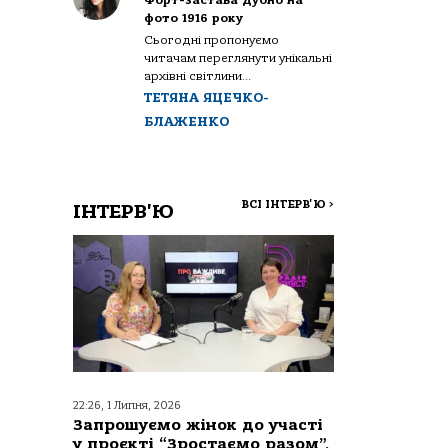
Форт-застава Дубно на
фото 1916 року
Сьогодні пропонуємо
читачам переглянути унікальні
архівні світлини...
ТЕТЯНА ЯЦЕЧКО-
БЛАЖЕНКО
ВСІ ІНТЕРВ'Ю
>
ІНТЕРВ'Ю
22:26, 1 Липня, 2026
Запрошуємо жінок до участі
у проєкті “Зростаємо разом”,