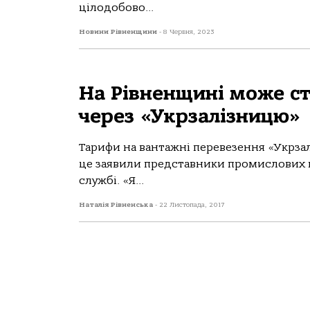
цілодобово...
Новини Рівненщини
-
8 Червня, 2023
На Рівненщині може ст
через «Укрзалізницю»
Тарифи на вантажні перевезення «Укрзал
це заявили представники промислових г
службі. «Я...
Наталія Рівненська
-
22 Листопада, 2017