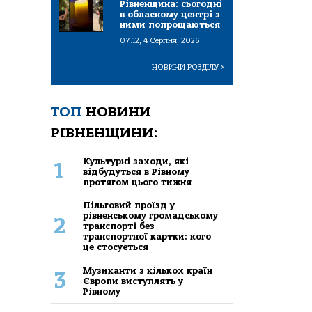
Рівненщина: сьогодні
в обласному центрі з
ними попрощаються
07:12, 4 Серпня, 2026
НОВИНИ РОЗДІЛУ
>
ТОП
НОВИНИ
РІВНЕНЩИНИ:
Культурні заходи, які
1
відбудуться в Рівному
протягом цього тижня
Пільговий проїзд у
рівненському громадському
2
транспорті без
транспортної картки: кого
це стосується
Музиканти з кількох країн
3
Європи виступлять у
Рівному