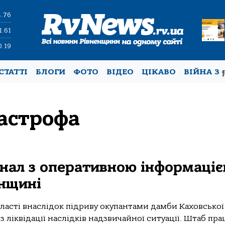
4.76
1.61
0.19
СТАТТІ
БЛОГИ
ФОТО
ВІДЕО
ЦІКАВО
ВІЙНА З
тастрофа
анал з оперативною інформаці
онщині
бласті внаслідок підриву окупантами дамби Каховської
з ліквідації наслідків надзвичайної ситуації. Штаб пр