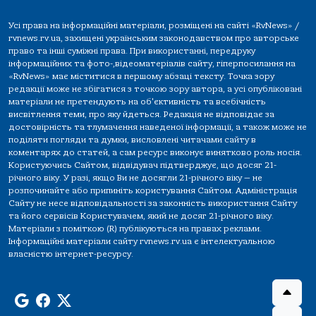
Усі права на інформаційні матеріали, розміщені на сайті «RvNews» /
rvnews.rv.ua, захищені українським законодавством про авторське
право та інші суміжні права. При використанні, передруку
інформаційних та фото-,відеоматеріалів сайту, гіперпосилання на
«RvNews» має міститися в першому абзаці тексту. Точка зору
редакції може не збігатися з точкою зору автора, а усі опубліковані
матеріали не претендують на об'єктивність та всебічність
висвітлення теми, про яку йдеться. Редакція не відповідає за
достовірність та тлумачення наведеної інформації, а також може не
поділяти погляди та думки, висловлені читачами сайту в
коментарях до статей, а сам ресурс виконує винятково роль носія.
Користуючись Сайтом, відвідувач підтверджує, що досяг 21-
річного віку. У разі, якщо Ви не досягли 21-річного віку — не
розпочинайте або припиніть користування Сайтом. Адміністрація
Сайту не несе відповідальності за законність використання Сайту
та його сервісів Користувачем, який не досяг 21-річного віку.
Матеріали з поміткою (R) публікуються на правах реклами.
Інформаційні матеріали сайту rvnews.rv.ua є інтелектуальною
власністю інтернет-ресурсу.