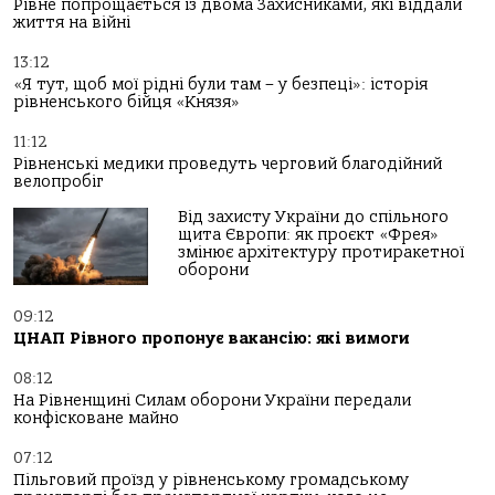
Рівне попрощається із двома Захисниками, які віддали
життя на війні
13:12
«Я тут, щоб мої рідні були там – у безпеці»: історія
рівненського бійця «Князя»
11:12
Рівненські медики проведуть черговий благодійний
велопробіг
Від захисту України до спільного
щита Європи: як проєкт «Фрея»
змінює архітектуру протиракетної
оборони
09:12
ЦНАП Рівного пропонує вакансію: які вимоги
08:12
На Рівненщині Силам оборони України передали
конфісковане майно
07:12
Пільговий проїзд у рівненському громадському