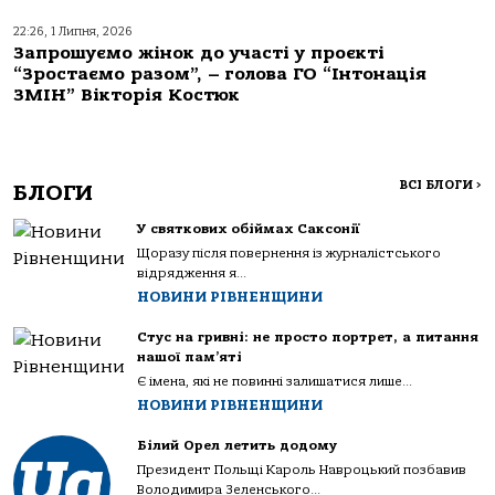
22:26, 1 Липня, 2026
Запрошуємо жінок до участі у проєкті
“Зростаємо разом”, – голова ГО “Інтонація
ЗМІН” Вікторія Костюк
ВСІ БЛОГИ
>
БЛОГИ
У святкових обіймах Саксонії
Щоразу після повернення із журналістського
відрядження я...
НОВИНИ РІВНЕНЩИНИ
Стус на гривні: не просто портрет, а питання
нашої пам’яті
Є імена, які не повинні залишатися лише...
НОВИНИ РІВНЕНЩИНИ
Білий Орел летить додому
Президент Польщі Кароль Навроцький позбавив
Володимира Зеленського...