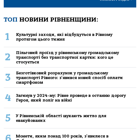
ТОП
НОВИНИ РІВНЕНЩИНИ:
1
Культурні заходи, які відбудуться в Рівному
протягом цього тижня
Пільговий проїзд у рівненському громадському
2
транспорті без транспортної картки: кого це
стосується
Безготівковий розрахунок у громадському
3
транспорті Рівного: з'явився новий спосіб оплати
смартфоном
4
Загинув у 2024-му: Рівне проведе в останню дорогу
Героя, який поліг на війні
5
У Рівненській області шукають житло для
евакуйованих
6
Монети, яким понад 100 років, з'явилися в