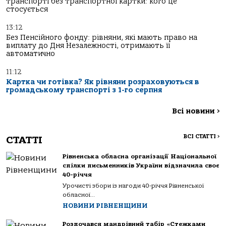
транспорті без транспортної картки: кого це
стосується
13:12
Без Пенсійного фонду: рівняни, які мають право на
виплату до Дня Незалежності, отримають її
автоматично
11:12
Картка чи готівка? Як рівняни розраховуються в
громадському транспорті з 1-го серпня
Всі новини
>
ВСІ СТАТТІ
>
СТАТТІ
Рівненська обласна організації Національної
спілки письменників України відзначила своє
40-річчя
Урочисті збори із нагоди 40-річчя Рівненської
обласної...
НОВИНИ РІВНЕНЩИНИ
Розпочався мандрівний табір «Стежками