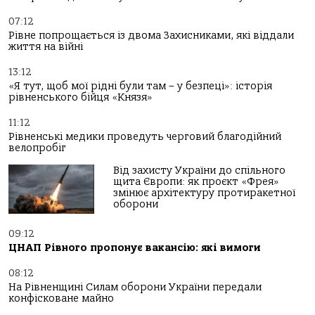
07:12
Рівне попрощається із двома Захисниками, які віддали
життя на війні
13:12
«Я тут, щоб мої рідні були там – у безпеці»: історія
рівненського бійця «Князя»
11:12
Рівненські медики проведуть черговий благодійний
велопробіг
Від захисту України до спільного
щита Європи: як проєкт «Фрея»
змінює архітектуру протиракетної
оборони
09:12
ЦНАП Рівного пропонує вакансію: які вимоги
08:12
На Рівненщині Силам оборони України передали
конфісковане майно