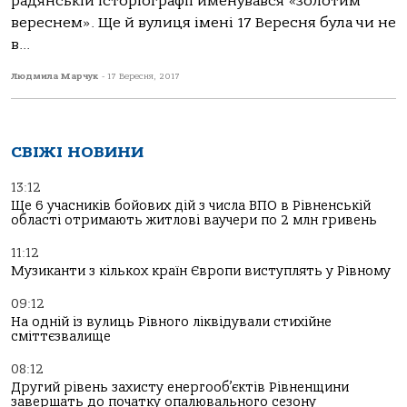
радянській історіографії йменувався «золотим
вереснем». Ще й вулиця імені 17 Вересня була чи не
в...
Людмила Марчук
-
17 Вересня, 2017
СВІЖІ НОВИНИ
13:12
Ще 6 учасників бойових дій з числа ВПО в Рівненській
області отримають житлові ваучери по 2 млн гривень
11:12
Музиканти з кількох країн Європи виступлять у Рівному
09:12
На одній із вулиць Рівного ліквідували стихійне
сміттєзвалище
08:12
Другий рівень захисту енергооб’єктів Рівненщини
завершать до початку опалювального сезону