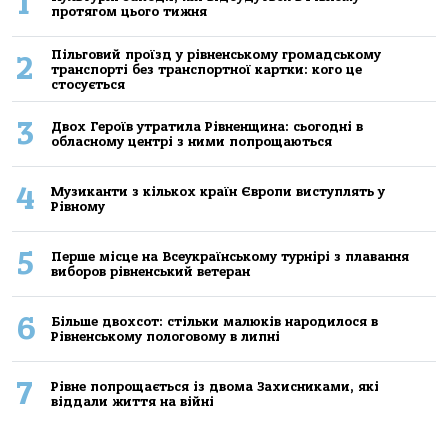
1
протягом цього тижня
Пільговий проїзд у рівненському громадському
2
транспорті без транспортної картки: кого це
стосується
3
Двох Героїв утратила Рівненщина: сьогодні в
обласному центрі з ними попрощаються
4
Музиканти з кількох країн Європи виступлять у
Рівному
5
Перше місце на Всеукраїнському турнірі з плавання
виборов рівненський ветеран
6
Більше двохсот: стільки малюків народилося в
Рівненському пологовому в липні
7
Рівне попрощається із двома Захисниками, які
віддали життя на війні