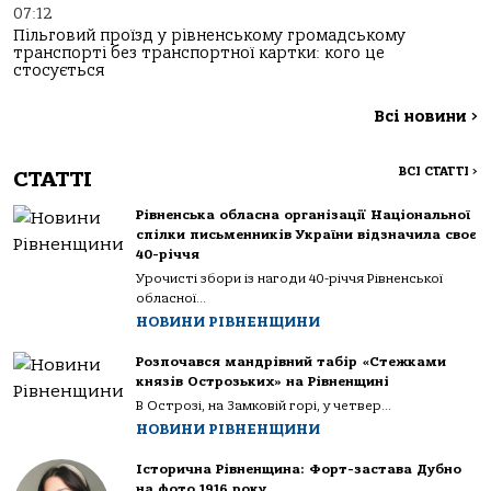
07:12
Пільговий проїзд у рівненському громадському
транспорті без транспортної картки: кого це
стосується
Всі новини
>
ВСІ СТАТТІ
>
СТАТТІ
Рівненська обласна організації Національної
спілки письменників України відзначила своє
40-річчя
Урочисті збори із нагоди 40-річчя Рівненської
обласної...
НОВИНИ РІВНЕНЩИНИ
Розпочався мандрівний табір «Стежками
князів Острозьких» на Рівненщині
В Острозі, на Замковій горі, у четвер...
НОВИНИ РІВНЕНЩИНИ
Історична Рівненщина: Форт-застава Дубно
на фото 1916 року