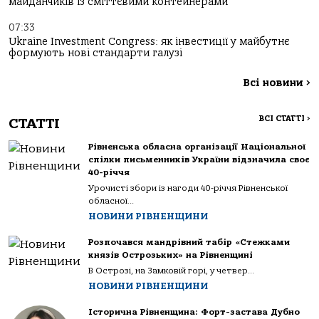
майданчиків із сміттєвими контейнерами
07:33
Ukraine Investment Congress: як інвестиції у майбутнє
формують нові стандарти галузі
Всі новини
>
ВСІ СТАТТІ
>
СТАТТІ
Рівненська обласна організації Національної
спілки письменників України відзначила своє
40-річчя
Урочисті збори із нагоди 40-річчя Рівненської
обласної...
НОВИНИ РІВНЕНЩИНИ
Розпочався мандрівний табір «Стежками
князів Острозьких» на Рівненщині
В Острозі, на Замковій горі, у четвер...
НОВИНИ РІВНЕНЩИНИ
Історична Рівненщина: Форт-застава Дубно