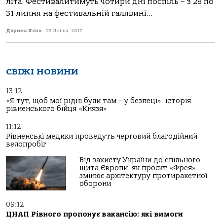
літа. Фестивалитимуть чотири дні поспіль – з 28 по
31 липня на фестивальній галявині...
Дарина Ясна
-
25 Липня, 2017
СВІЖІ НОВИНИ
13:12
«Я тут, щоб мої рідні були там – у безпеці»: історія
рівненського бійця «Князя»
11:12
Рівненські медики проведуть черговий благодійний
велопробіг
Від захисту України до спільного
щита Європи: як проєкт «Фрея»
змінює архітектуру протиракетної
оборони
09:12
ЦНАП Рівного пропонує вакансію: які вимоги