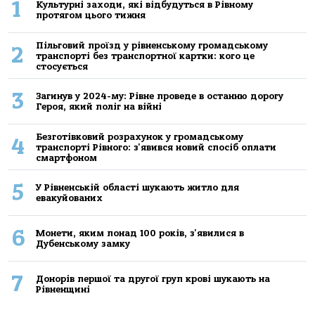
1
Культурні заходи, які відбудуться в Рівному
протягом цього тижня
Пільговий проїзд у рівненському громадському
2
транспорті без транспортної картки: кого це
стосується
3
Загинув у 2024-му: Рівне проведе в останню дорогу
Героя, який поліг на війні
Безготівковий розрахунок у громадському
4
транспорті Рівного: з'явився новий спосіб оплати
смартфоном
5
У Рівненській області шукають житло для
евакуйованих
6
Монети, яким понад 100 років, з'явилися в
Дубенському замку
7
Донорів першої та другої груп крові шукають на
Рівненщині