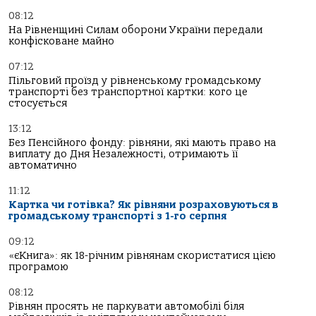
08:12
На Рівненщині Силам оборони України передали
конфісковане майно
07:12
Пільговий проїзд у рівненському громадському
транспорті без транспортної картки: кого це
стосується
13:12
Без Пенсійного фонду: рівняни, які мають право на
виплату до Дня Незалежності, отримають її
автоматично
11:12
Картка чи готівка? Як рівняни розраховуються в
громадському транспорті з 1-го серпня
09:12
«єКнига»: як 18-річним рівнянам скористатися цією
програмою
08:12
Рівнян просять не паркувати автомобілі біля