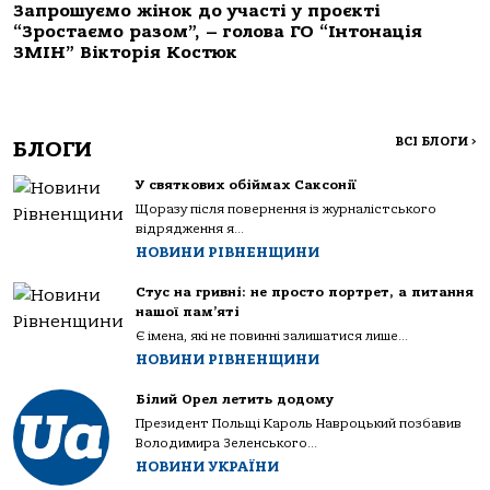
Запрошуємо жінок до участі у проєкті
“Зростаємо разом”, – голова ГО “Інтонація
ЗМІН” Вікторія Костюк
ВСІ БЛОГИ
>
БЛОГИ
У святкових обіймах Саксонії
Щоразу після повернення із журналістського
відрядження я...
НОВИНИ РІВНЕНЩИНИ
Стус на гривні: не просто портрет, а питання
нашої пам’яті
Є імена, які не повинні залишатися лише...
НОВИНИ РІВНЕНЩИНИ
Білий Орел летить додому
Президент Польщі Кароль Навроцький позбавив
Володимира Зеленського...
НОВИНИ УКРАЇНИ