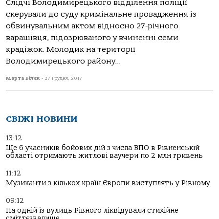
Слідчі Володимирецького відділення поліції
скерували до суду кримінальне провадження із
обвинувальним актом відносно 27-річного
варашівця, підозрюваного у вчиненні семи
крадіжок. Молодик на території
Володимирецького району...
Марта Білик
-
27 Грудня, 2017
СВІЖІ НОВИНИ
13:12
Ще 6 учасників бойових дій з числа ВПО в Рівненській
області отримають житлові ваучери по 2 млн гривень
11:12
Музиканти з кількох країн Європи виступлять у Рівному
09:12
На одній із вулиць Рівного ліквідували стихійне
сміттєзвалище