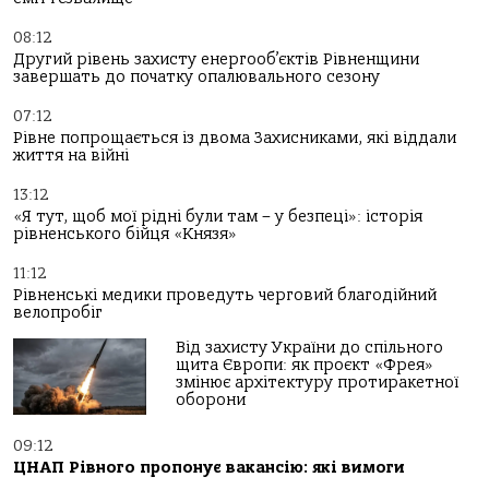
08:12
Другий рівень захисту енергооб’єктів Рівненщини
завершать до початку опалювального сезону
07:12
Рівне попрощається із двома Захисниками, які віддали
життя на війні
13:12
«Я тут, щоб мої рідні були там – у безпеці»: історія
рівненського бійця «Князя»
11:12
Рівненські медики проведуть черговий благодійний
велопробіг
Від захисту України до спільного
щита Європи: як проєкт «Фрея»
змінює архітектуру протиракетної
оборони
09:12
ЦНАП Рівного пропонує вакансію: які вимоги