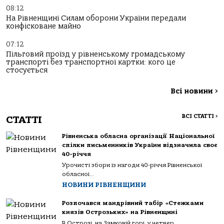
08:12
На Рівненщині Силам оборони України передали
конфісковане майно
07:12
Пільговий проїзд у рівненському громадському
транспорті без транспортної картки: кого це
стосується
Всі новини
>
ВСІ СТАТТІ
>
СТАТТІ
Рівненська обласна організації Національної
спілки письменників України відзначила своє
40-річчя
Урочисті збори із нагоди 40-річчя Рівненської
обласної...
НОВИНИ РІВНЕНЩИНИ
Розпочався мандрівний табір «Стежками
князів Острозьких» на Рівненщині
В Острозі, на Замковій горі, у четвер...