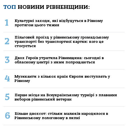
ТОП
НОВИНИ РІВНЕНЩИНИ:
1
Культурні заходи, які відбудуться в Рівному
протягом цього тижня
Пільговий проїзд у рівненському громадському
2
транспорті без транспортної картки: кого це
стосується
3
Двох Героїв утратила Рівненщина: сьогодні в
обласному центрі з ними попрощаються
4
Музиканти з кількох країн Європи виступлять у
Рівному
5
Перше місце на Всеукраїнському турнірі з плавання
виборов рівненський ветеран
6
Більше двохсот: стільки малюків народилося в
Рівненському пологовому в липні