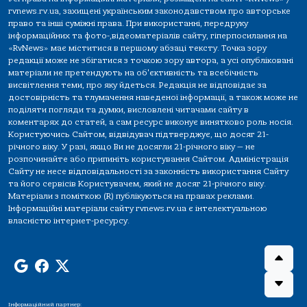
rvnews.rv.ua, захищені українським законодавством про авторське
право та інші суміжні права. При використанні, передруку
інформаційних та фото-,відеоматеріалів сайту, гіперпосилання на
«RvNews» має міститися в першому абзаці тексту. Точка зору
редакції може не збігатися з точкою зору автора, а усі опубліковані
матеріали не претендують на об'єктивність та всебічність
висвітлення теми, про яку йдеться. Редакція не відповідає за
достовірність та тлумачення наведеної інформації, а також може не
поділяти погляди та думки, висловлені читачами сайту в
коментарях до статей, а сам ресурс виконує винятково роль носія.
Користуючись Сайтом, відвідувач підтверджує, що досяг 21-
річного віку. У разі, якщо Ви не досягли 21-річного віку — не
розпочинайте або припиніть користування Сайтом. Адміністрація
Сайту не несе відповідальності за законність використання Сайту
та його сервісів Користувачем, який не досяг 21-річного віку.
Матеріали з поміткою (R) публікуються на правах реклами.
Інформаційні матеріали сайту rvnews.rv.ua є інтелектуальною
власністю інтернет-ресурсу.
Інформаційний партнер: