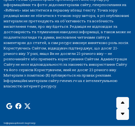
інформаційних та фото-,відеоматеріалів сайту, гіперпосилання на
«RvNews» має міститися в першому абзаці тексту. Точка зору
редакції може не збігатися з точкою зору автора, а усі опубліковані
матеріали не претендують на об'єктивність та всебічність
висвітлення теми, про яку йдеться. Редакція не відповідає за
достовірність та тлумачення наведеної інформації, а також може не
поділяти погляди та думки, висловлені читачами сайту в
коментарях до статей, а сам ресурс виконує винятково роль носія.
Користуючись Сайтом, відвідувач підтверджує, що досяг 21-
річного віку. У разі, якщо Ви не досягли 21-річного віку — не
розпочинайте або припиніть користування Сайтом. Адміністрація
Сайту не несе відповідальності за законність використання Сайту
та його сервісів Користувачем, який не досяг 21-річного віку.
Матеріали з поміткою (R) публікуються на правах реклами.
Інформаційні матеріали сайту rvnews.rv.ua є інтелектуальною
власністю інтернет-ресурсу.
Інформаційний партнер: