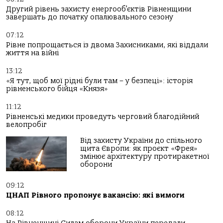
Другий рівень захисту енергооб’єктів Рівненщини
завершать до початку опалювального сезону
07:12
Рівне попрощається із двома Захисниками, які віддали
життя на війні
13:12
«Я тут, щоб мої рідні були там – у безпеці»: історія
рівненського бійця «Князя»
11:12
Рівненські медики проведуть черговий благодійний
велопробіг
Від захисту України до спільного
щита Європи: як проєкт «Фрея»
змінює архітектуру протиракетної
оборони
09:12
ЦНАП Рівного пропонує вакансію: які вимоги
08:12