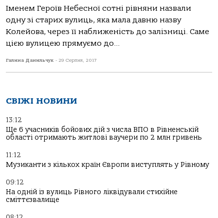
Іменем Героїв Небесної сотні рівняни назвали
одну зі старих вулиць, яка мала давню назву
Колейова, через її наближеність до залізниці. Саме
цією вулицею прямуємо до...
Галина Данильчук
-
29 Серпня, 2017
СВІЖІ НОВИНИ
13:12
Ще 6 учасників бойових дій з числа ВПО в Рівненській
області отримають житлові ваучери по 2 млн гривень
11:12
Музиканти з кількох країн Європи виступлять у Рівному
09:12
На одній із вулиць Рівного ліквідували стихійне
сміттєзвалище
08:12