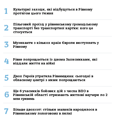
1
Культурні заходи, які відбудуться в Рівному
протягом цього тижня
Пільговий проїзд у рівненському громадському
2
транспорті без транспортної картки: кого це
стосується
3
Музиканти з кількох країн Європи виступлять у
Рівному
4
Рівне попрощається із двома Захисниками, які
віддали життя на війні
5
Двох Героїв утратила Рівненщина: сьогодні в
обласному центрі з ними попрощаються
Ще 6 учасників бойових дій з числа ВПО в
6
Рівненській області отримають житлові ваучери по 2
млн гривень
7
Більше двохсот: стільки малюків народилося в
Рівненському пологовому в липні