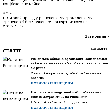
На Рівненщині Силам оборони України передали
конфісковане майно
07:12
Пільговий проїзд у рівненському громадському
транспорті без транспортної картки: кого це
стосується
Всі новини
>
ВСІ СТАТТІ
>
СТАТТІ
Рівненська обласна організації Національної
спілки письменників України відзначила своє
40-річчя
Урочисті збори із нагоди 40-річчя Рівненської
обласної...
НОВИНИ РІВНЕНЩИНИ
Розпочався мандрівний табір «Стежками
князів Острозьких» на Рівненщині
В Острозі, на Замковій горі, у четвер...
НОВИНИ РІВНЕНЩИНИ