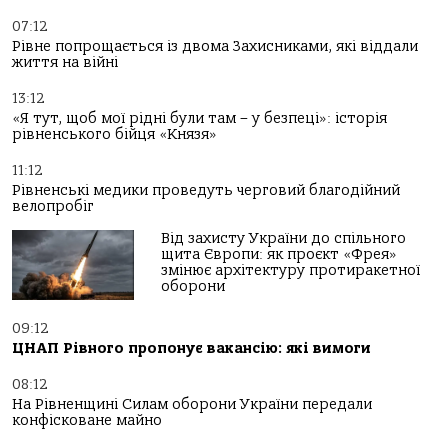
07:12
Рівне попрощається із двома Захисниками, які віддали
життя на війні
13:12
«Я тут, щоб мої рідні були там – у безпеці»: історія
рівненського бійця «Князя»
11:12
Рівненські медики проведуть черговий благодійний
велопробіг
Від захисту України до спільного
щита Європи: як проєкт «Фрея»
змінює архітектуру протиракетної
оборони
09:12
ЦНАП Рівного пропонує вакансію: які вимоги
08:12
На Рівненщині Силам оборони України передали
конфісковане майно