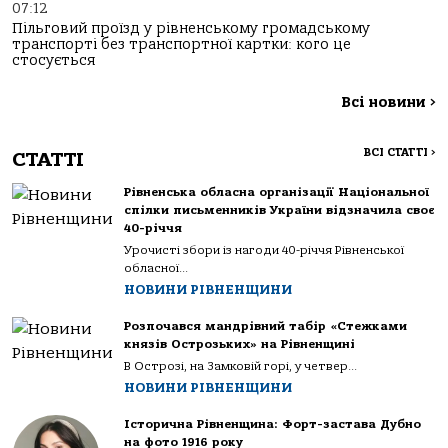
07:12
Пільговий проїзд у рівненському громадському
транспорті без транспортної картки: кого це
стосується
Всі новини
>
ВСІ СТАТТІ
>
СТАТТІ
Рівненська обласна організації Національної
спілки письменників України відзначила своє
40-річчя
Урочисті збори із нагоди 40-річчя Рівненської
обласної...
НОВИНИ РІВНЕНЩИНИ
Розпочався мандрівний табір «Стежками
князів Острозьких» на Рівненщині
В Острозі, на Замковій горі, у четвер...
НОВИНИ РІВНЕНЩИНИ
Історична Рівненщина: Форт-застава Дубно
на фото 1916 року