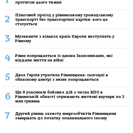
протягом цього тижня
Пільговий проїзд у рівненському громадському
2
транспорті без транспортної картки: кого це
стосується
3
Музиканти з кількох країн Європи виступлять у
Рівному
4
Рівне попрощається із двома Захисниками, які
віддали життя на війні
5
Двох Героїв утратила Рівненщина: сьогодні в
обласному центрі з ними попрощаються
Ще 6 учасників бойових дій з числа ВПО в
6
Рівненській області отримають житлові ваучери по 2
млн гривень
7
Другий рівень захисту енергооб’єктів Рівненщини
завершать до початку опалювального сезону