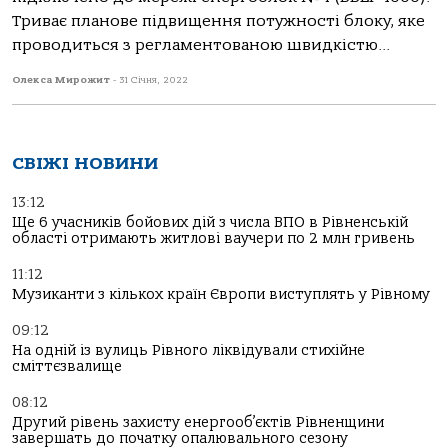
Триває планове підвищення потужності блоку, яке
проводиться з регламентованою швидкістю...
Олекса Мирожит
-
31 Січня, 2022
СВІЖІ НОВИНИ
13:12
Ще 6 учасників бойових дій з числа ВПО в Рівненській
області отримають житлові ваучери по 2 млн гривень
11:12
Музиканти з кількох країн Європи виступлять у Рівному
09:12
На одній із вулиць Рівного ліквідували стихійне
сміттєзвалище
08:12
Другий рівень захисту енергооб’єктів Рівненщини
завершать до початку опалювального сезону