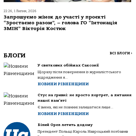
22:26, 1 Липня, 2026
Запрошуємо жінок до участі у проєкті
“Зростаємо разом”, – голова ГО “Інтонація
ЗМІН” Вікторія Костюк
ВСІ БЛОГИ
>
БЛОГИ
У святкових обіймах Саксонії
Щоразу після повернення із журналістського
відрядження я...
НОВИНИ РІВНЕНЩИНИ
Стус на гривні: не просто портрет, а питання
нашої пам’яті
Є імена, які не повинні залишатися лише...
НОВИНИ РІВНЕНЩИНИ
Білий Орел летить додому
Президент Польщі Кароль Навроцький позбавив