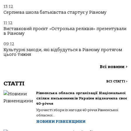
13:12
Серпнева школа батьківства стартує у Рівному
11:12
Виставковий проєкт «Острозька реліквія» презентували
в Рівному
09:12
Культурні заходи, які відбудуться в Рівному протягом
цього тижня
Всі новини
>
ВСІ СТАТТІ
>
СТАТТІ
Рівненська обласна організації Національної
спілки письменників України відзначила своє
40-річчя
Урочисті збори із нагоди 40-річчя Рівненської
обласної...
НОВИНИ РІВНЕНЩИНИ