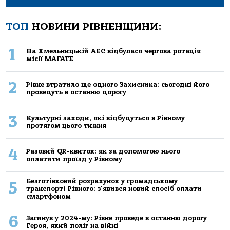
ТОП
НОВИНИ РІВНЕНЩИНИ:
1
На Хмельницькій АЕС відбулася чергова ротація
місії МАГАТЕ
2
Рівне втратило ще одного Захисника: сьогодні його
проведуть в останню дорогу
3
Культурні заходи, які відбудуться в Рівному
протягом цього тижня
4
Разовий QR-квиток: як за допомогою нього
оплатити проїзд у Рівному
Безготівковий розрахунок у громадському
5
транспорті Рівного: з'явився новий спосіб оплати
смартфоном
6
Загинув у 2024-му: Рівне проведе в останню дорогу
Героя, який поліг на війні