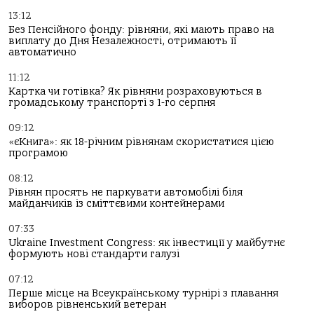
13:12
Без Пенсійного фонду: рівняни, які мають право на
виплату до Дня Незалежності, отримають її
автоматично
11:12
Картка чи готівка? Як рівняни розраховуються в
громадському транспорті з 1-го серпня
09:12
«єКнига»: як 18-річним рівнянам скористатися цією
програмою
08:12
Рівнян просять не паркувати автомобілі біля
майданчиків із сміттєвими контейнерами
07:33
Ukraine Investment Congress: як інвестиції у майбутнє
формують нові стандарти галузі
07:12
Перше місце на Всеукраїнському турнірі з плавання
виборов рівненський ветеран