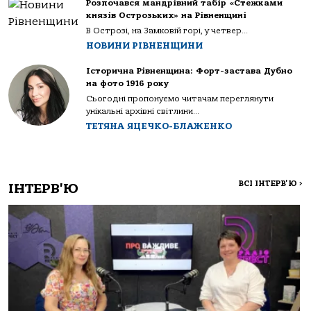
Розпочався мандрівний табір «Стежками
князів Острозьких» на Рівненщині
В Острозі, на Замковій горі, у четвер...
НОВИНИ РІВНЕНЩИНИ
Історична Рівненщина: Форт-застава Дубно
на фото 1916 року
Сьогодні пропонуємо читачам переглянути
унікальні архівні світлини...
ТЕТЯНА ЯЦЕЧКО-БЛАЖЕНКО
ВСІ ІНТЕРВ'Ю
>
ІНТЕРВ'Ю