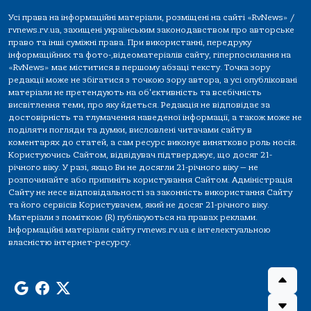
Усі права на інформаційні матеріали, розміщені на сайті «RvNews» /
rvnews.rv.ua, захищені українським законодавством про авторське
право та інші суміжні права. При використанні, передруку
інформаційних та фото-,відеоматеріалів сайту, гіперпосилання на
«RvNews» має міститися в першому абзаці тексту. Точка зору
редакції може не збігатися з точкою зору автора, а усі опубліковані
матеріали не претендують на об'єктивність та всебічність
висвітлення теми, про яку йдеться. Редакція не відповідає за
достовірність та тлумачення наведеної інформації, а також може не
поділяти погляди та думки, висловлені читачами сайту в
коментарях до статей, а сам ресурс виконує винятково роль носія.
Користуючись Сайтом, відвідувач підтверджує, що досяг 21-
річного віку. У разі, якщо Ви не досягли 21-річного віку — не
розпочинайте або припиніть користування Сайтом. Адміністрація
Сайту не несе відповідальності за законність використання Сайту
та його сервісів Користувачем, який не досяг 21-річного віку.
Матеріали з поміткою (R) публікуються на правах реклами.
Інформаційні матеріали сайту rvnews.rv.ua є інтелектуальною
власністю інтернет-ресурсу.