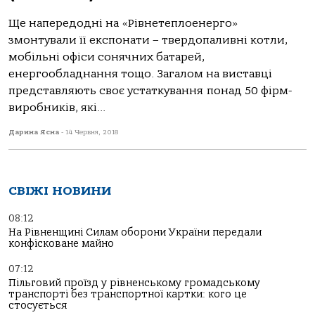
Ще напередодні на «Рівнетеплоенерго»
змонтували її експонати – твердопаливні котли,
мобільні офіси сонячних батарей,
енергообладнання тощо. Загалом на виставці
представляють своє устаткування понад 50 фірм-
виробників, які...
Дарина Ясна
-
14 Червня, 2018
СВІЖІ НОВИНИ
08:12
На Рівненщині Силам оборони України передали
конфісковане майно
07:12
Пільговий проїзд у рівненському громадському
транспорті без транспортної картки: кого це
стосується