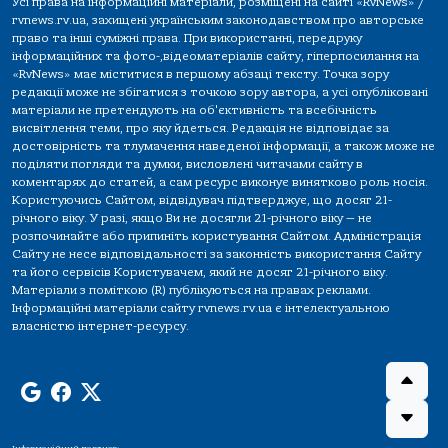
Усі права на інформаційні матеріали, розміщені на сайті «RvNews» /
rvnews.rv.ua, захищені українським законодавством про авторське
право та інші суміжні права. При використанні, передруку
інформаційних та фото-,відеоматеріалів сайту, гіперпосилання на
«RvNews» має міститися в першому абзаці тексту. Точка зору
редакції може не збігатися з точкою зору автора, а усі опубліковані
матеріали не претендують на об'єктивність та всебічність
висвітлення теми, про яку йдеться. Редакція не відповідає за
достовірність та тлумачення наведеної інформації, а також може не
поділяти погляди та думки, висловлені читачами сайту в
коментарях до статей, а сам ресурс виконує винятково роль носія.
Користуючись Сайтом, відвідувач підтверджує, що досяг 21-
річного віку. У разі, якщо Ви не досягли 21-річного віку — не
розпочинайте або припиніть користування Сайтом. Адміністрація
Сайту не несе відповідальності за законність використання Сайту
та його сервісів Користувачем, який не досяг 21-річного віку.
Матеріали з поміткою (R) публікуються на правах реклами.
Інформаційні матеріали сайту rvnews.rv.ua є інтелектуальною
власністю інтернет-ресурсу.