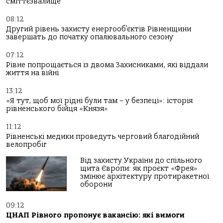
сміттєзвалище
08:12
Другий рівень захисту енергооб’єктів Рівненщини
завершать до початку опалювального сезону
07:12
Рівне попрощається із двома Захисниками, які віддали
життя на війні
13:12
«Я тут, щоб мої рідні були там – у безпеці»: історія
рівненського бійця «Князя»
11:12
Рівненські медики проведуть черговий благодійний
велопробіг
Від захисту України до спільного
щита Європи: як проєкт «Фрея»
змінює архітектуру протиракетної
оборони
09:12
ЦНАП Рівного пропонує вакансію: які вимоги