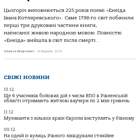
Цьогоріч виповнюється 225 років поемі «Енеїда
Івана Котляревського». Саме 1798-го світ побачили
перші три друковані частини книги,
написаної живою народною мовою. Повністю
«Енеїда» вийшла в світ після смерті...
Олекса Мирожит
-
15 Березня, 2023
СВІЖІ НОВИНИ
13:12
Ще 6 учасників бойових дій з числа ВПО в Рівненській
області отримають житлові ваучери по 2 млн гривень
11:12
Музиканти з кількох країн Європи виступлять у Рівному
09:12
На одній із вулиць Рівного ліквідували стихійне