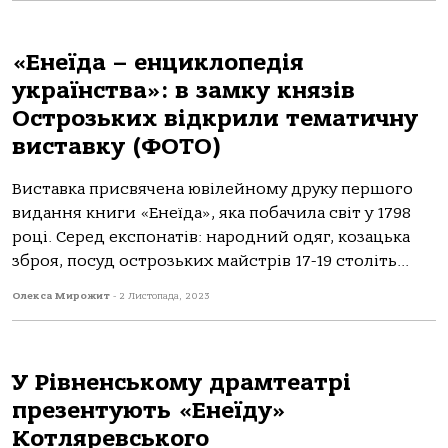
«Енеїда – енциклопедія
українства»: в замку князів
Острозьких відкрили тематичну
виставку (ФОТО)
Виставка присвячена ювілейному друку першого
видання книги «Енеїда», яка побачила світ у 1798
році. Серед експонатів: народний одяг, козацька
зброя, посуд острозьких майстрів 17-19 століть...
Олекса Мирожит
-
2 Листопада, 2023
У Рівненському драмтеатрі
презентують «Енеїду»
Котляревського