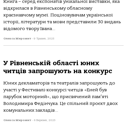
Книга – серед експонатів унікальної виставки, яка
відкрилася в Рівненському обласному
краєзнавчому музеї. Поціновувачам української
історії, літератури та мови представили 30 видань
відомого твору Івана...
Олекса Мирожит
-
9 Травня, 2025
У Рівненській області юних
читців запрошують на конкурс
Юних декламаторів та театралів запрошують до
участі у Фестивалі-конкурсі читців «Еней був
парубок моторний», що присвячений пам’яті
Володимира Федінчука. Це спільний проєкт двох
комунальних закладів...
Олекса Мирожит
-
6 Березня, 2025