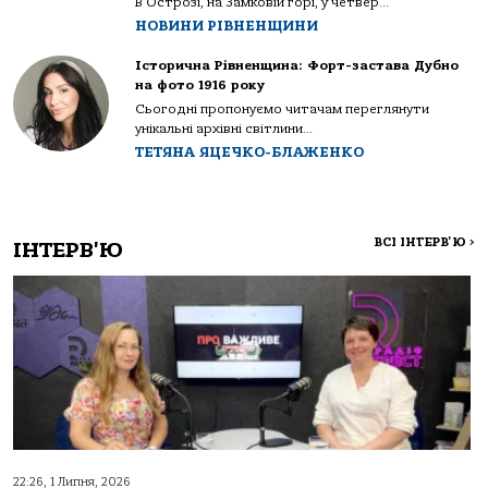
В Острозі, на Замковій горі, у четвер...
НОВИНИ РІВНЕНЩИНИ
Історична Рівненщина: Форт-застава Дубно
на фото 1916 року
Сьогодні пропонуємо читачам переглянути
унікальні архівні світлини...
ТЕТЯНА ЯЦЕЧКО-БЛАЖЕНКО
ВСІ ІНТЕРВ'Ю
>
ІНТЕРВ'Ю
22:26, 1 Липня, 2026