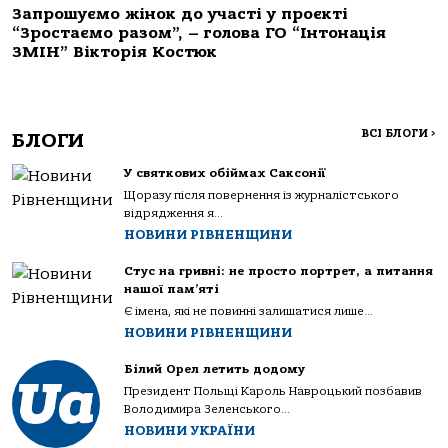
Запрошуємо жінок до участі у проєкті
“Зростаємо разом”, – голова ГО “Інтонація
ЗМІН” Вікторія Костюк
ВСІ БЛОГИ
>
БЛОГИ
У святкових обіймах Саксонії
Щоразу після повернення із журналістського
відрядження я...
НОВИНИ РІВНЕНЩИНИ
Стус на гривні: не просто портрет, а питання
нашої пам’яті
Є імена, які не повинні залишатися лише...
НОВИНИ РІВНЕНЩИНИ
Білий Орел летить додому
Президент Польщі Кароль Навроцький позбавив
Володимира Зеленського...
НОВИНИ УКРАЇНИ