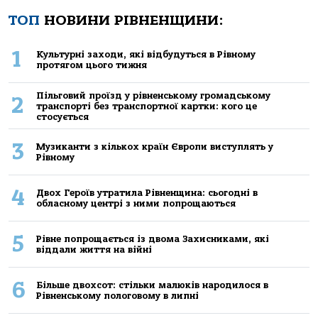
ТОП
НОВИНИ РІВНЕНЩИНИ:
1
Культурні заходи, які відбудуться в Рівному
протягом цього тижня
Пільговий проїзд у рівненському громадському
2
транспорті без транспортної картки: кого це
стосується
3
Музиканти з кількох країн Європи виступлять у
Рівному
4
Двох Героїв утратила Рівненщина: сьогодні в
обласному центрі з ними попрощаються
5
Рівне попрощається із двома Захисниками, які
віддали життя на війні
6
Більше двохсот: стільки малюків народилося в
Рівненському пологовому в липні