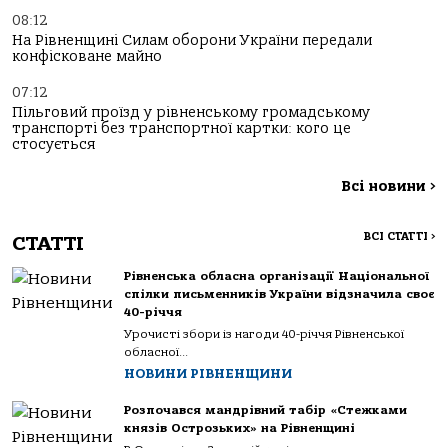
08:12
На Рівненщині Силам оборони України передали
конфісковане майно
07:12
Пільговий проїзд у рівненському громадському
транспорті без транспортної картки: кого це
стосується
Всі новини
>
ВСІ СТАТТІ
>
СТАТТІ
Рівненська обласна організації Національної
спілки письменників України відзначила своє
40-річчя
Урочисті збори із нагоди 40-річчя Рівненської
обласної...
НОВИНИ РІВНЕНЩИНИ
Розпочався мандрівний табір «Стежками
князів Острозьких» на Рівненщині