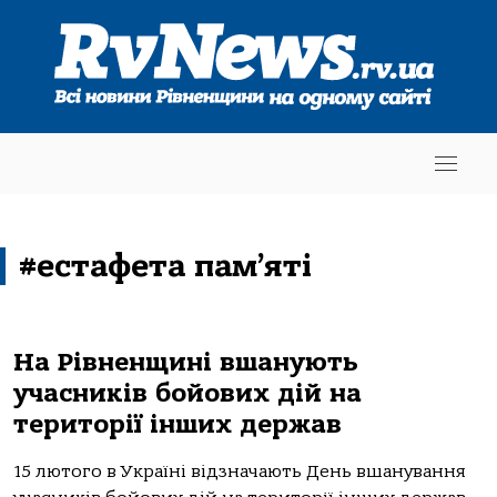
#естафета пам’яті
На Рівненщині вшанують
учасників бойових дій на
території інших держав
15 лютого в Україні відзначають День вшанування