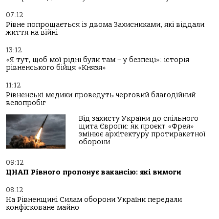
07:12
Рівне попрощається із двома Захисниками, які віддали
життя на війні
13:12
«Я тут, щоб мої рідні були там – у безпеці»: історія
рівненського бійця «Князя»
11:12
Рівненські медики проведуть черговий благодійний
велопробіг
Від захисту України до спільного
щита Європи: як проєкт «Фрея»
змінює архітектуру протиракетної
оборони
09:12
ЦНАП Рівного пропонує вакансію: які вимоги
08:12
На Рівненщині Силам оборони України передали
конфісковане майно