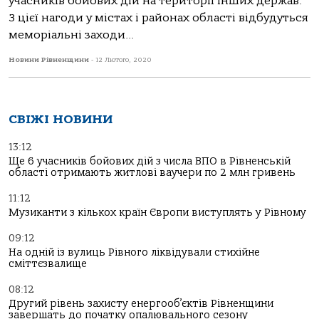
учасників бойових дій на території інших держав.
З цієї нагоди у містах і районах області відбудуться
меморіальні заходи...
Новини Рівненщини
-
12 Лютого, 2020
СВІЖІ НОВИНИ
13:12
Ще 6 учасників бойових дій з числа ВПО в Рівненській
області отримають житлові ваучери по 2 млн гривень
11:12
Музиканти з кількох країн Європи виступлять у Рівному
09:12
На одній із вулиць Рівного ліквідували стихійне
сміттєзвалище
08:12
Другий рівень захисту енергооб’єктів Рівненщини
завершать до початку опалювального сезону