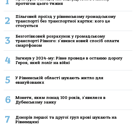
1
протягом цього тижня
Пільговий проїзд у рівненському громадському
2
транспорті без транспортної картки: кого це
стосується
Безготівковий розрахунок у громадському
3
транспорті Рівного: з'явився новий спосіб оплати
смартфоном
4
Загинув у 2024-му: Рівне проведе в останню дорогу
Героя, який поліг на війні
5
У Рівненській області шукають житло для
евакуйованих
6
Монети, яким понад 100 років, з'явилися в
Дубенському замку
7
Донорів першої та другої груп крові шукають на
Рівненщині