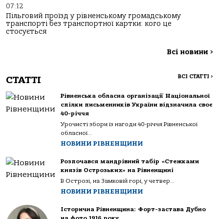
07:12
Пільговий проїзд у рівненському громадському
транспорті без транспортної картки: кого це
стосується
Всі новини
>
ВСІ СТАТТІ
>
СТАТТІ
Рівненська обласна організації Національної
спілки письменників України відзначила своє
40-річчя
Урочисті збори із нагоди 40-річчя Рівненської
обласної...
НОВИНИ РІВНЕНЩИНИ
Розпочався мандрівний табір «Стежками
князів Острозьких» на Рівненщині
В Острозі, на Замковій горі, у четвер...
НОВИНИ РІВНЕНЩИНИ
Історична Рівненщина: Форт-застава Дубно
на фото 1916 року