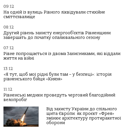
09:12
На одній із вулиць Рівного ліквідували стихійне
сміттєзвалище
08:12
Другий рівень захисту енергооб’єктів Рівненщини
завершать до початку опалювального сезону
07:12
Рівне попрощається із двома Захисниками, які віддали
життя на війні
13:12
«Я тут, щоб мої рідні були там – у безпеці»: історія
рівненського бійця «Князя»
11:12
Рівненські медики проведуть черговий благодійний
велопробіг
Від захисту України до спільного
щита Європи: як проєкт «Фрея»
змінює архітектуру протиракетної
оборони