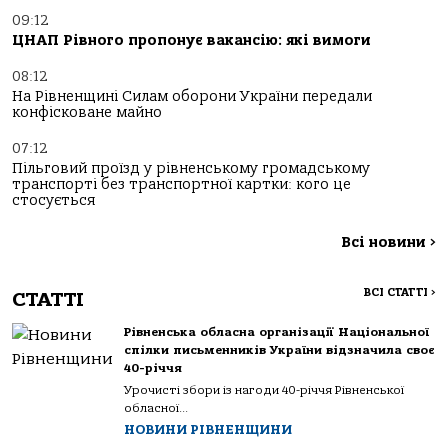
09:12
ЦНАП Рівного пропонує вакансію: які вимоги
08:12
На Рівненщині Силам оборони України передали
конфісковане майно
07:12
Пільговий проїзд у рівненському громадському
транспорті без транспортної картки: кого це
стосується
Всі новини
>
ВСІ СТАТТІ
>
СТАТТІ
Рівненська обласна організації Національної
спілки письменників України відзначила своє
40-річчя
Урочисті збори із нагоди 40-річчя Рівненської
обласної...
НОВИНИ РІВНЕНЩИНИ