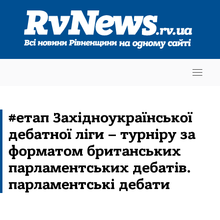
#етап Західноукраїнської
дебатної ліги – турніру за
форматом британських
парламентських дебатів.
парламентські дебати