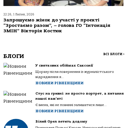
22:26, 1 Липня, 2026
Запрошуємо жінок до участі у проєкті
“Зростаємо разом”, – голова ГО “Інтонація
ЗМІН” Вікторія Костюк
ВСІ БЛОГИ
>
БЛОГИ
У святкових обіймах Саксонії
Щоразу після повернення із журналістського
відрядження я...
НОВИНИ РІВНЕНЩИНИ
Стус на гривні: не просто портрет, а питання
нашої пам’яті
Є імена, які не повинні залишатися лише...
НОВИНИ РІВНЕНЩИНИ
Білий Орел летить додому
Президент Польщі Кароль Навроцький позбавив