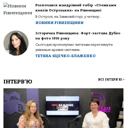
Розпочався мандрівний табір «Стежками
князів Острозьких» на Рівненщині
В Острозі, на Замковій горі, у четвер...
НОВИНИ РІВНЕНЩИНИ
Історична Рівненщина: Форт-застава Дубно
на фото 1916 року
Сьогодні пропонуємо читачам переглянути
унікальні архівні світлини...
ТЕТЯНА ЯЦЕЧКО-БЛАЖЕНКО
ВСІ ІНТЕРВ'Ю
>
ІНТЕРВ'Ю