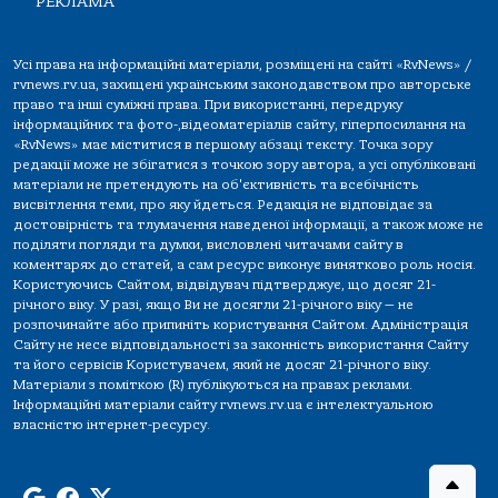
РЕКЛАМА
Усі права на інформаційні матеріали, розміщені на сайті «RvNews» /
rvnews.rv.ua, захищені українським законодавством про авторське
право та інші суміжні права. При використанні, передруку
інформаційних та фото-,відеоматеріалів сайту, гіперпосилання на
«RvNews» має міститися в першому абзаці тексту. Точка зору
редакції може не збігатися з точкою зору автора, а усі опубліковані
матеріали не претендують на об'єктивність та всебічність
висвітлення теми, про яку йдеться. Редакція не відповідає за
достовірність та тлумачення наведеної інформації, а також може не
поділяти погляди та думки, висловлені читачами сайту в
коментарях до статей, а сам ресурс виконує винятково роль носія.
Користуючись Сайтом, відвідувач підтверджує, що досяг 21-
річного віку. У разі, якщо Ви не досягли 21-річного віку — не
розпочинайте або припиніть користування Сайтом. Адміністрація
Сайту не несе відповідальності за законність використання Сайту
та його сервісів Користувачем, який не досяг 21-річного віку.
Матеріали з поміткою (R) публікуються на правах реклами.
Інформаційні матеріали сайту rvnews.rv.ua є інтелектуальною
власністю інтернет-ресурсу.