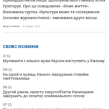
одинадцятикласниця Здолбунівської гімназії Юлія
Григорук. Про це повідомляє «Нове життя».
Вихованка гуртка «Культура мови та спілкування
(основи журналістики)» завоювала друге місце...
Марта Білик
-
31 Грудня, 2017
СВІЖІ НОВИНИ
11:12
Музиканти з кількох країн Європи виступлять у Рівному
09:12
На одній із вулиць Рівного ліквідували стихійне
сміттєзвалище
08:12
Другий рівень захисту енергооб’єктів Рівненщини
завершать до початку опалювального сезону
07:12