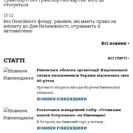
транспорті без транспортної картки: кого це
стосується
13:12
Без Пенсійного фонду: рівняни, які мають право на
виплату до Дня Незалежності, отримають її
автоматично
Всі новини
>
ВСІ СТАТТІ
>
СТАТТІ
Рівненська обласна організації Національної
спілки письменників України відзначила своє
40-річчя
Урочисті збори із нагоди 40-річчя Рівненської
обласної...
НОВИНИ РІВНЕНЩИНИ
Розпочався мандрівний табір «Стежками
князів Острозьких» на Рівненщині
В Острозі, на Замковій горі, у четвер...
НОВИНИ РІВНЕНЩИНИ