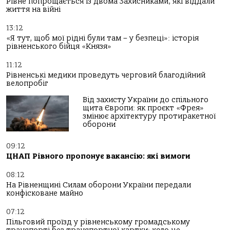
Рівне попрощається із двома Захисниками, які віддали
життя на війні
13:12
«Я тут, щоб мої рідні були там – у безпеці»: історія
рівненського бійця «Князя»
11:12
Рівненські медики проведуть черговий благодійний
велопробіг
Від захисту України до спільного
щита Європи: як проєкт «Фрея»
змінює архітектуру протиракетної
оборони
09:12
ЦНАП Рівного пропонує вакансію: які вимоги
08:12
На Рівненщині Силам оборони України передали
конфісковане майно
07:12
Пільговий проїзд у рівненському громадському