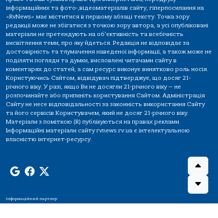
інформаційних та фото-,відеоматеріалів сайту, гіперпосилання на
«RvNews» має міститися в першому абзаці тексту. Точка зору
редакції може не збігатися з точкою зору автора, а усі опубліковані
матеріали не претендують на об'єктивність та всебічність
висвітлення теми, про яку йдеться. Редакція не відповідає за
достовірність та тлумачення наведеної інформації, а також може не
поділяти погляди та думки, висловлені читачами сайту в
коментарях до статей, а сам ресурс виконує винятково роль носія.
Користуючись Сайтом, відвідувач підтверджує, що досяг 21-
річного віку. У разі, якщо Ви не досягли 21-річного віку — не
розпочинайте або припиніть користування Сайтом. Адміністрація
Сайту не несе відповідальності за законність використання Сайту
та його сервісів Користувачем, який не досяг 21-річного віку.
Матеріали з поміткою (R) публікуються на правах реклами.
Інформаційні матеріали сайту rvnews.rv.ua є інтелектуальною
власністю інтернет-ресурсу.
Інформаційний партнер: