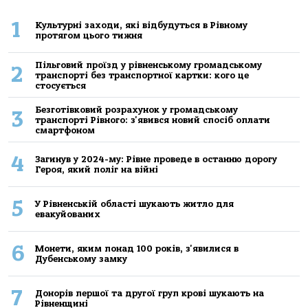
1
Культурні заходи, які відбудуться в Рівному
протягом цього тижня
Пільговий проїзд у рівненському громадському
2
транспорті без транспортної картки: кого це
стосується
Безготівковий розрахунок у громадському
3
транспорті Рівного: з'явився новий спосіб оплати
смартфоном
4
Загинув у 2024-му: Рівне проведе в останню дорогу
Героя, який поліг на війні
5
У Рівненській області шукають житло для
евакуйованих
6
Монети, яким понад 100 років, з'явилися в
Дубенському замку
7
Донорів першої та другої груп крові шукають на
Рівненщині